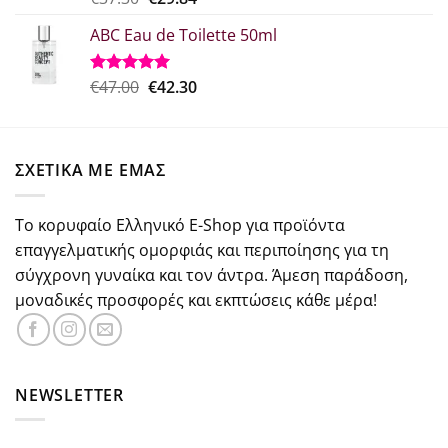
με
5.00
price
τρέχουσα
από 5
ABC Eau de Toilette 50ml
was:
τιμή
€37.30.
είναι:
€29.84.
Original
Η
€
47.00
€
42.30
Βαθμολογήθηκε
με
5.00
price
τρέχουσα
από 5
was:
τιμή
€47.00.
είναι:
ΣΧΕΤΙΚΑ ΜΕ ΕΜΑΣ
€42.30.
Το κορυφαίο Ελληνικό E-Shop για προϊόντα
επαγγελματικής ομορφιάς και περιποίησης για τη
σύγχρονη γυναίκα και τον άντρα. Άμεση παράδοση,
μοναδικές προσφορές και εκπτώσεις κάθε μέρα!
NEWSLETTER