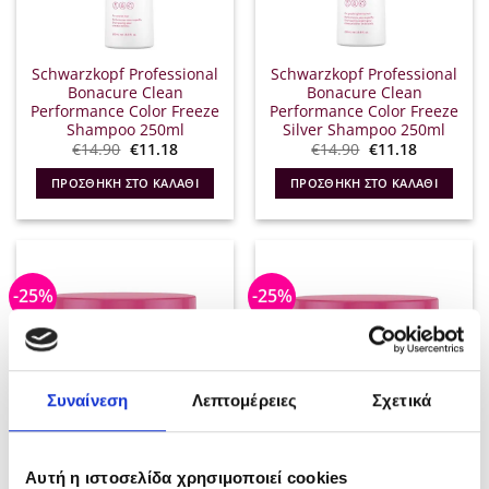
Schwarzkopf Professional
Schwarzkopf Professional
Bonacure Clean
Bonacure Clean
Performance Color Freeze
Performance Color Freeze
Shampoo 250ml
Silver Shampoo 250ml
Original
Η
Original
Η
€
14.90
€
11.18
€
14.90
€
11.18
price
τρέχουσα
price
τρέχουσα
was:
τιμή
was:
τιμή
ΠΡΟΣΘΉΚΗ ΣΤΟ ΚΑΛΆΘΙ
ΠΡΟΣΘΉΚΗ ΣΤΟ ΚΑΛΆΘΙ
€14.90.
είναι:
€14.90.
είναι:
€11.18.
€11.18.
-25%
-25%
Συναίνεση
Λεπτομέρειες
Σχετικά
Αυτή η ιστοσελίδα χρησιμοποιεί cookies
Schwarzkopf Professional
Schwarzkopf Professional