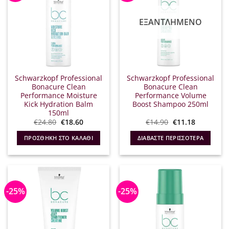
ΕΞΑΝΤΛΗΜΈΝΟ
Schwarzkopf Professional
Schwarzkopf Professional
Bonacure Clean
Bonacure Clean
Performance Moisture
Performance Volume
Kick Hydration Balm
Boost Shampoo 250ml
150ml
Original
Η
Original
Η
€
24.80
€
18.60
€
14.90
€
11.18
price
τρέχουσα
price
τρέχουσα
was:
τιμή
was:
τιμή
ΠΡΟΣΘΉΚΗ ΣΤΟ ΚΑΛΆΘΙ
ΔΙΑΒΆΣΤΕ ΠΕΡΙΣΣΌΤΕΡΑ
€24.80.
είναι:
€14.90.
είναι:
€18.60.
€11.18.
-25%
-25%