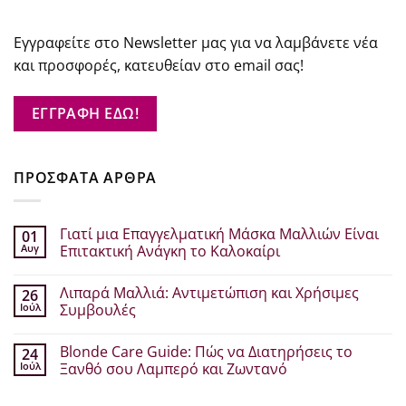
Εγγραφείτε στο Newsletter μας για να λαμβάνετε νέα
και προσφορές, κατευθείαν στο email σας!
ΕΓΓΡΑΦΗ ΕΔΩ!
ΠΡΟΣΦΑΤΑ ΑΡΘΡΑ
Γιατί μια Επαγγελματική Μάσκα Μαλλιών Είναι
01
Αυγ
Επιτακτική Ανάγκη το Καλοκαίρι
Δεν
υπάρχουν
Λιπαρά Μαλλιά: Αντιμετώπιση και Χρήσιμες
26
σχόλια
στο
Ιούλ
Συμβουλές
Γιατί
μια
Δεν
Επαγγελματική
υπάρχουν
Blonde Care Guide: Πώς να Διατηρήσεις το
24
Μάσκα
σχόλια
Μαλλιών
στο
Ιούλ
Ξανθό σου Λαμπερό και Ζωντανό
Είναι
Λιπαρά
Επιτακτική
Μαλλιά:
Δεν
Ανάγκη
Αντιμετώπιση
υπάρχουν