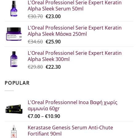
L'Oreal Professionel Serie Expert Keratin
was:
τιμή
Alpha Sleek Serum 50ml
€44.80.
είναι:
Original
Η
€
30.70
€
23.00
€33.60.
price
τρέχουσα
L'Oreal Professionel Serie Expert Keratin
was:
τιμή
Alpha Sleek Μάσκα 250ml
€30.70.
είναι:
Original
Η
€
34.60
€
25.90
€23.00.
price
τρέχουσα
L'Oreal Professionel Serie Expert Keratin
was:
τιμή
Alpha Sleek 300ml
€34.60.
είναι:
Original
Η
€
29.80
€
22.30
€25.90.
price
τρέχουσα
was:
τιμή
POPULAR
€29.80.
είναι:
€22.30.
L'Oreal Professionnel Inoa Βαφή χωρίς
αμμωνία 60gr
Price
€
7.00
–
€
10.90
range:
Kerastase Genesis Serum Anti-Chute
€7.00
Fortifiant 90ml
through