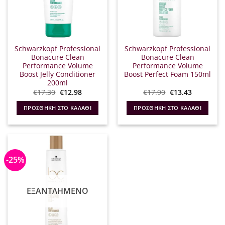
Schwarzkopf Professional
Schwarzkopf Professional
Bonacure Clean
Bonacure Clean
Performance Volume
Performance Volume
Boost Jelly Conditioner
Boost Perfect Foam 150ml
200ml
Original
Η
Original
Η
€
17.30
€
12.98
€
17.90
€
13.43
price
τρέχουσα
price
τρέχουσα
was:
τιμή
was:
τιμή
ΠΡΟΣΘΉΚΗ ΣΤΟ ΚΑΛΆΘΙ
ΠΡΟΣΘΉΚΗ ΣΤΟ ΚΑΛΆΘΙ
€17.30.
είναι:
€17.90.
είναι:
€12.98.
€13.43.
-25%
ΕΞΑΝΤΛΗΜΈΝΟ