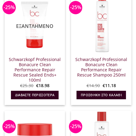
-25%
-25%
ΕΞΑΝΤΛΗΜΈΝΟ
Schwarzkopf Professional
Schwarzkopf Professional
Bonacure Clean
Bonacure Clean
Performance Repair
Performance Repair
Rescue Sealed Ends+
Rescue Shampoo 250ml
100ml
Original
Η
Original
Η
€
25.30
€
18.98
€
14.90
€
11.18
price
τρέχουσα
price
τρέχουσα
was:
τιμή
was:
τιμή
ΔΙΑΒΆΣΤΕ ΠΕΡΙΣΣΌΤΕΡΑ
ΠΡΟΣΘΉΚΗ ΣΤΟ ΚΑΛΆΘΙ
€25.30.
είναι:
€14.90.
είναι:
€18.98.
€11.18.
-25%
-25%