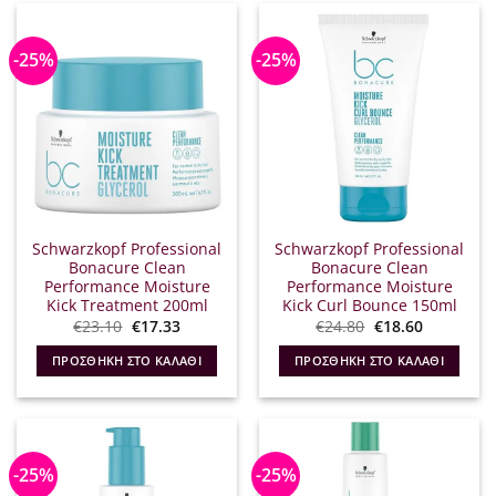
-25%
-25%
Schwarzkopf Professional
Schwarzkopf Professional
Bonacure Clean
Bonacure Clean
Performance Moisture
Performance Moisture
Kick Treatment 200ml
Kick Curl Bounce 150ml
Original
Η
Original
Η
€
23.10
€
17.33
€
24.80
€
18.60
price
τρέχουσα
price
τρέχουσα
was:
τιμή
was:
τιμή
ΠΡΟΣΘΉΚΗ ΣΤΟ ΚΑΛΆΘΙ
ΠΡΟΣΘΉΚΗ ΣΤΟ ΚΑΛΆΘΙ
€23.10.
είναι:
€24.80.
είναι:
€17.33.
€18.60.
-25%
-25%