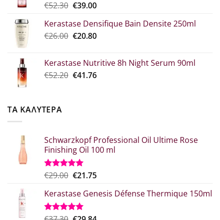
Original
Η
€
52.30
€
39.00
€10.90
price
τρέχουσα
Kerastase Densifique Bain Densite 250ml
was:
τιμή
Original
Η
€
26.00
€52.30.
€
20.80
είναι:
price
τρέχουσα
€39.00.
was:
τιμή
Kerastase Nutritive 8h Night Serum 90ml
€26.00.
είναι:
Original
Η
€
52.20
€
41.76
€20.80.
price
τρέχουσα
was:
τιμή
€52.20.
είναι:
ΤΑ ΚΑΛΥΤΕΡΑ
€41.76.
Schwarzkopf Professional Oil Ultime Rose
Finishing Oil 100 ml
Original
Η
€
29.00
€
21.75
Βαθμολογήθηκε
με
5.00
price
τρέχουσα
από 5
Kerastase Genesis Défense Thermique 150ml
was:
τιμή
€29.00.
είναι:
€21.75.
Original
Η
€
37.30
€
29.84
Βαθμολογήθηκε