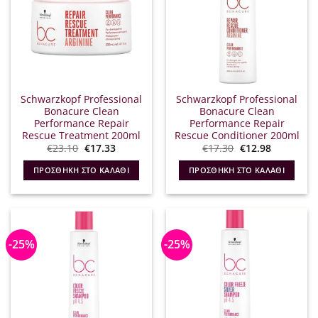
Schwarzkopf Professional
Schwarzkopf Professional
Bonacure Clean
Bonacure Clean
Performance Repair
Performance Repair
Rescue Treatment 200ml
Rescue Conditioner 200ml
Original
Η
Original
Η
€
23.10
€
17.33
€
17.30
€
12.98
price
τρέχουσα
price
τρέχουσα
was:
τιμή
was:
τιμή
ΠΡΟΣΘΉΚΗ ΣΤΟ ΚΑΛΆΘΙ
ΠΡΟΣΘΉΚΗ ΣΤΟ ΚΑΛΆΘΙ
€23.10.
είναι:
€17.30.
είναι:
€17.33.
€12.98.
-25%
-25%