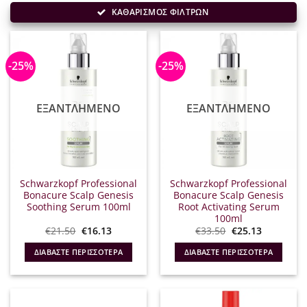
ΚΑΘΑΡΙΣΜΟΣ ΦΙΛΤΡΩΝ
-25%
-25%
ΕΞΑΝΤΛΗΜΈΝΟ
ΕΞΑΝΤΛΗΜΈΝΟ
Schwarzkopf Professional
Schwarzkopf Professional
Bonacure Scalp Genesis
Bonacure Scalp Genesis
Soothing Serum 100ml
Root Activating Serum
100ml
Original
Η
Original
Η
€
21.50
€
16.13
€
33.50
€
25.13
price
τρέχουσα
price
τρέχουσα
was:
τιμή
was:
τιμή
ΔΙΑΒΆΣΤΕ ΠΕΡΙΣΣΌΤΕΡΑ
ΔΙΑΒΆΣΤΕ ΠΕΡΙΣΣΌΤΕΡΑ
€21.50.
είναι:
€33.50.
είναι:
€16.13.
€25.13.