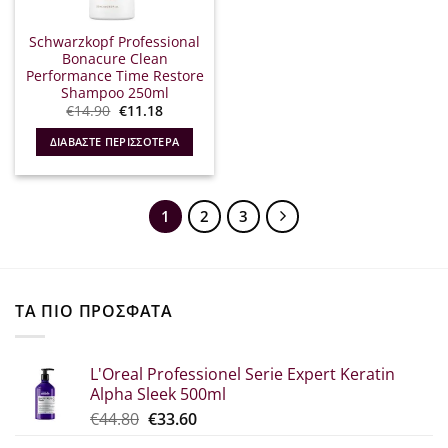
Schwarzkopf Professional
Bonacure Clean
Performance Time Restore
Shampoo 250ml
Original
Η
€
14.90
€
11.18
price
τρέχουσα
was:
τιμή
ΔΙΑΒΆΣΤΕ ΠΕΡΙΣΣΌΤΕΡΑ
€14.90.
είναι:
€11.18.
1
2
3
ΤΑ ΠΙΟ ΠΡΟΣΦΑΤΑ
L'Oreal Professionel Serie Expert Keratin
Alpha Sleek 500ml
Original
Η
€
44.80
€
33.60
price
τρέχουσα