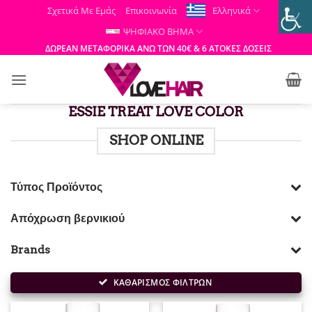
Μετάβαση
Σχετικά Με Εμάς
Επικοινωνία
Ελληνικά
στο
ΨΗΦΙΑΚΟ ΒΗΜΑ
περιεχόμενο
ΔΩΡΕΑΝ ΜΕΤΑΦΟΡΙΚΑ ΑΝΩ ΤΩΝ 40€ & 6 ΑΤΟΚΕΣ ΔΟΣΕΙΣ
ESSIE TREAT LOVE COLOR
SHOP ONLINE
Τύπος Προϊόντος
Απόχρωση βερνικιού
Brands
ΚΑΘΑΡΙΣΜΟΣ ΦΙΛΤΡΩΝ