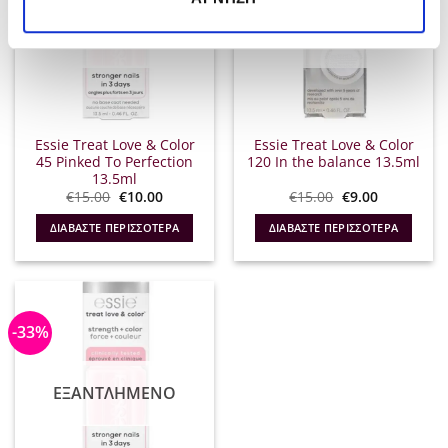
ΕΞΑΝΤΛΗΜΈΝΟ
ΕΞΑΝΤΛΗΜΈΝΟ
Essie Treat Love & Color
Essie Treat Love & Color
45 Pinked To Perfection
120 In the balance 13.5ml
13.5ml
Original
Η
Original
Η
€
15.00
€
10.00
€
15.00
€
9.00
price
τρέχουσα
price
τρέχουσα
was:
τιμή
was:
τιμή
ΔΙΑΒΆΣΤΕ ΠΕΡΙΣΣΌΤΕΡΑ
ΔΙΑΒΆΣΤΕ ΠΕΡΙΣΣΌΤΕΡΑ
€15.00.
είναι:
€15.00.
είναι:
€10.00.
€9.00.
-33%
ΕΞΑΝΤΛΗΜΈΝΟ