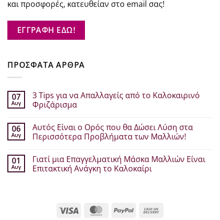
και προσφορές, κατευθείαν στο email σας!
ΕΓΓΡΑΦΗ ΕΔΩ!
ΠΡΟΣΦΑΤΑ ΑΡΘΡΑ
3 Tips για να Απαλλαγείς από το Καλοκαιρινό
07
Αυγ
Φριζάρισμα
Δεν
υπάρχουν
Αυτός Είναι ο Ορός που θα Δώσει Λύση στα
06
σχόλια
στο
Αυγ
Περισσότερα Προβλήματα των Μαλλιών!
3
Tips
Δεν
για
υπάρχουν
Γιατί μια Επαγγελματική Μάσκα Μαλλιών Είναι
01
να
σχόλια
Απαλλαγείς
στο
Αυγ
Επιτακτική Ανάγκη το Καλοκαίρι
από
Αυτός
το
Είναι
Δεν
Καλοκαιρινό
ο
υπάρχουν
Φριζάρισμα
Ορός
σχόλια
που
στο
θα
Γιατί
Visa
MasterCard
PayPal
Cash
Δώσει
μια
Λύση
Επαγγελματική