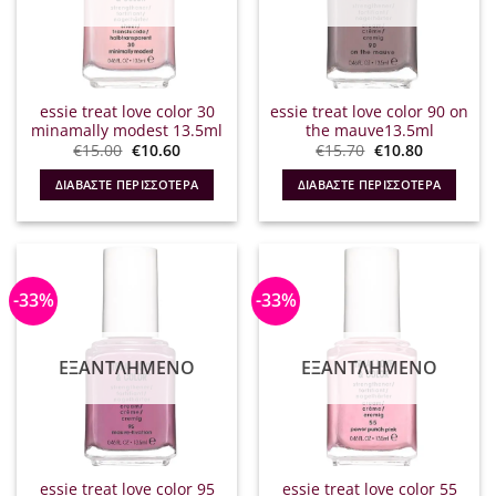
essie treat love color 30
essie treat love color 90 on
minamally modest 13.5ml
the mauve13.5ml
Original
Η
Original
Η
€
15.00
€
10.60
€
15.70
€
10.80
price
τρέχουσα
price
τρέχουσα
was:
τιμή
was:
τιμή
ΔΙΑΒΆΣΤΕ ΠΕΡΙΣΣΌΤΕΡΑ
ΔΙΑΒΆΣΤΕ ΠΕΡΙΣΣΌΤΕΡΑ
€15.00.
είναι:
€15.70.
είναι:
€10.60.
€10.80.
-33%
-33%
ΕΞΑΝΤΛΗΜΈΝΟ
ΕΞΑΝΤΛΗΜΈΝΟ
essie treat love color 95
essie treat love color 55