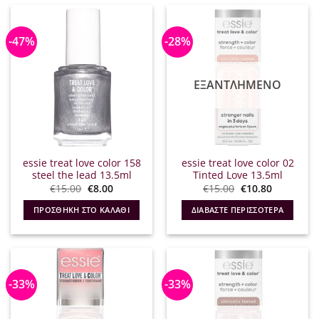
-47%
-28%
ΕΞΑΝΤΛΗΜΈΝΟ
essie treat love color 158
essie treat love color 02
steel the lead 13.5ml
Tinted Love 13.5ml
Original
Η
Original
Η
€
15.00
€
8.00
€
15.00
€
10.80
price
τρέχουσα
price
τρέχουσα
was:
τιμή
was:
τιμή
ΠΡΟΣΘΉΚΗ ΣΤΟ ΚΑΛΆΘΙ
ΔΙΑΒΆΣΤΕ ΠΕΡΙΣΣΌΤΕΡΑ
€15.00.
είναι:
€15.00.
είναι:
€8.00.
€10.80.
-33%
-33%