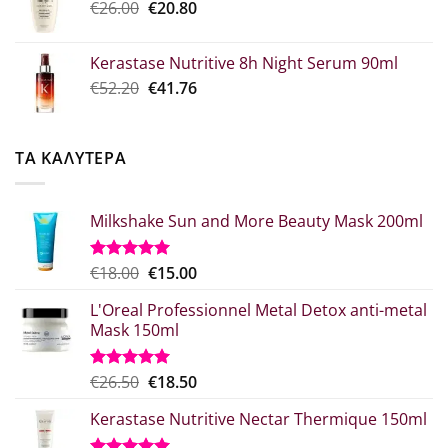
Original
Η
€
26.00
€52.30.
€
20.80
είναι:
price
τρέχουσα
€39.00.
was:
τιμή
Kerastase Nutritive 8h Night Serum 90ml
€26.00.
είναι:
Original
Η
€
52.20
€
41.76
€20.80.
price
τρέχουσα
was:
τιμή
€52.20.
είναι:
ΤΑ ΚΑΛΥΤΕΡΑ
€41.76.
Milkshake Sun and More Beauty Mask 200ml
Original
Η
€
18.00
€
15.00
Βαθμολογήθηκε
με
5.00
price
τρέχουσα
από 5
L'Oreal Professionnel Metal Detox anti-metal
was:
τιμή
Mask 150ml
€18.00.
είναι:
€15.00.
Original
Η
€
26.50
€
18.50
Βαθμολογήθηκε
με
5.00
price
τρέχουσα
από 5
Kerastase Nutritive Nectar Thermique 150ml
was:
τιμή
€26.50.
είναι: