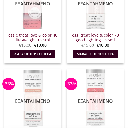
ΕΞΑΝΤΛΗΜΈΝΟ
ΕΞΑΝΤΛΗΜΈΝΟ
essie treat love & color 40
essi treat love & color 70
lite-weight 13.5ml
good lighting 13.5ml
Original
Η
Original
Η
€
15.00
€
10.00
€
15.00
€
10.00
price
τρέχουσα
price
τρέχουσα
was:
τιμή
was:
τιμή
ΔΙΑΒΆΣΤΕ ΠΕΡΙΣΣΌΤΕΡΑ
ΔΙΑΒΆΣΤΕ ΠΕΡΙΣΣΌΤΕΡΑ
€15.00.
είναι:
€15.00.
είναι:
€10.00.
€10.00.
-33%
-33%
ΕΞΑΝΤΛΗΜΈΝΟ
ΕΞΑΝΤΛΗΜΈΝΟ