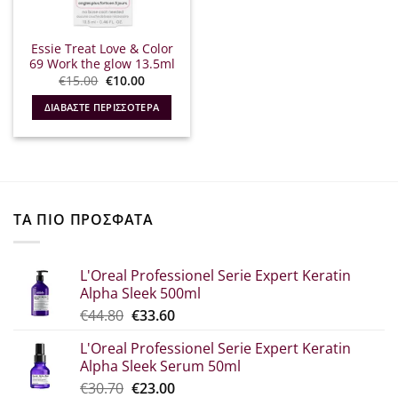
Essie Treat Love & Color
69 Work the glow 13.5ml
Original
Η
€
15.00
€
10.00
price
τρέχουσα
was:
τιμή
ΔΙΑΒΆΣΤΕ ΠΕΡΙΣΣΌΤΕΡΑ
€15.00.
είναι:
€10.00.
ΤΑ ΠΙΟ ΠΡΟΣΦΑΤΑ
L'Oreal Professionel Serie Expert Keratin
Alpha Sleek 500ml
Original
Η
€
44.80
€
33.60
price
τρέχουσα
L'Oreal Professionel Serie Expert Keratin
was:
τιμή
Alpha Sleek Serum 50ml
€44.80.
είναι:
Original
Η
€
30.70
€
23.00
€33.60.