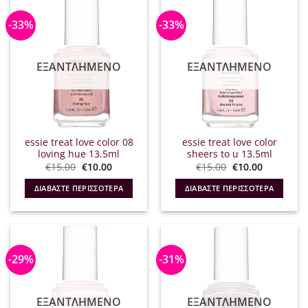
-33%
-33%
ΕΞΑΝΤΛΗΜΈΝΟ
ΕΞΑΝΤΛΗΜΈΝΟ
essie treat love color 08
essie treat love color
loving hue 13.5ml
sheers to u 13.5ml
Original
Η
Original
Η
€
15.00
€
10.00
€
15.00
€
10.00
price
τρέχουσα
price
τρέχουσα
was:
τιμή
was:
τιμή
ΔΙΑΒΆΣΤΕ ΠΕΡΙΣΣΌΤΕΡΑ
ΔΙΑΒΆΣΤΕ ΠΕΡΙΣΣΌΤΕΡΑ
€15.00.
είναι:
€15.00.
είναι:
€10.00.
€10.00.
-29%
-31%
ΕΞΑΝΤΛΗΜΈΝΟ
ΕΞΑΝΤΛΗΜΈΝΟ