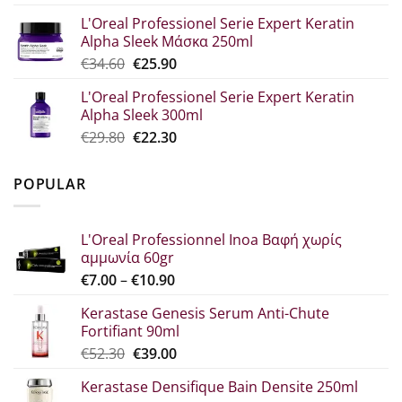
price
τρέχουσα
L'Oreal Professionel Serie Expert Keratin
was:
τιμή
Alpha Sleek Μάσκα 250ml
€30.70.
είναι:
Original
Η
€
34.60
€
25.90
€23.00.
price
τρέχουσα
L'Oreal Professionel Serie Expert Keratin
was:
τιμή
Alpha Sleek 300ml
€34.60.
είναι:
Original
Η
€
29.80
€
22.30
€25.90.
price
τρέχουσα
was:
τιμή
POPULAR
€29.80.
είναι:
€22.30.
L'Oreal Professionnel Inoa Βαφή χωρίς
αμμωνία 60gr
Price
€
7.00
–
€
10.90
range:
Kerastase Genesis Serum Anti-Chute
€7.00
Fortifiant 90ml
through
Original
Η
€
52.30
€
39.00
€10.90
price
τρέχουσα
Kerastase Densifique Bain Densite 250ml
was:
τιμή