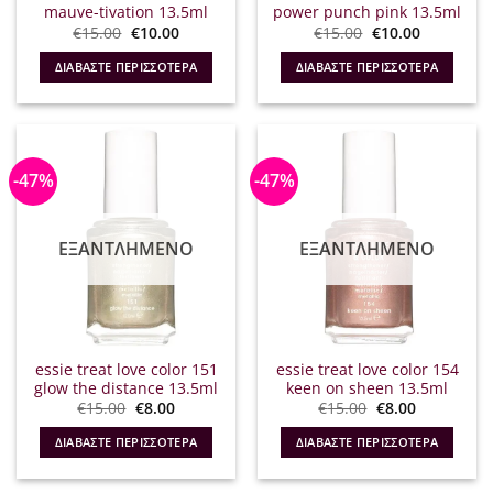
mauve-tivation 13.5ml
power punch pink 13.5ml
Original
Η
Original
Η
€
15.00
€
10.00
€
15.00
€
10.00
price
τρέχουσα
price
τρέχουσα
was:
τιμή
was:
τιμή
ΔΙΑΒΆΣΤΕ ΠΕΡΙΣΣΌΤΕΡΑ
ΔΙΑΒΆΣΤΕ ΠΕΡΙΣΣΌΤΕΡΑ
€15.00.
είναι:
€15.00.
είναι:
€10.00.
€10.00.
-47%
-47%
ΕΞΑΝΤΛΗΜΈΝΟ
ΕΞΑΝΤΛΗΜΈΝΟ
essie treat love color 151
essie treat love color 154
glow the distance 13.5ml
keen on sheen 13.5ml
Original
Η
Original
Η
€
15.00
€
8.00
€
15.00
€
8.00
price
τρέχουσα
price
τρέχουσα
was:
τιμή
was:
τιμή
ΔΙΑΒΆΣΤΕ ΠΕΡΙΣΣΌΤΕΡΑ
ΔΙΑΒΆΣΤΕ ΠΕΡΙΣΣΌΤΕΡΑ
€15.00.
είναι:
€15.00.
είναι:
€8.00.
€8.00.