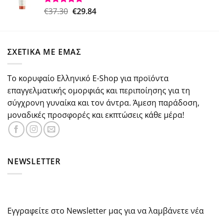
€18.50.
Original
Η
€
37.30
€
29.84
Βαθμολογήθηκε
με
5.00
price
τρέχουσα
από 5
was:
τιμή
€37.30.
είναι:
ΣΧΕΤΙΚΑ ΜΕ ΕΜΑΣ
€29.84.
Το κορυφαίο Ελληνικό E-Shop για προϊόντα
επαγγελματικής ομορφιάς και περιποίησης για τη
σύγχρονη γυναίκα και τον άντρα. Άμεση παράδοση,
μοναδικές προσφορές και εκπτώσεις κάθε μέρα!
NEWSLETTER
Εγγραφείτε στο Newsletter μας για να λαμβάνετε νέα