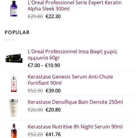
L'Oreal Professionel Serie Expert Keratin
was:
τιμή
Alpha Sleek 300ml
€34.60.
είναι:
Original
Η
€
29.80
€
22.30
€25.90.
price
τρέχουσα
was:
τιμή
POPULAR
€29.80.
είναι:
€22.30.
L'Oreal Professionnel Inoa Βαφή χωρίς
αμμωνία 60gr
Price
€
7.00
–
€
10.90
range:
Kerastase Genesis Serum Anti-Chute
€7.00
Fortifiant 90ml
through
Original
Η
€
52.30
€
39.00
€10.90
price
τρέχουσα
Kerastase Densifique Bain Densite 250ml
was:
τιμή
Original
Η
€
26.00
€52.30.
€
20.80
είναι:
price
τρέχουσα
€39.00.
was:
τιμή
Kerastase Nutritive 8h Night Serum 90ml
€26.00.
είναι:
Original
Η
€
52.20
€
41.76
€20.80.