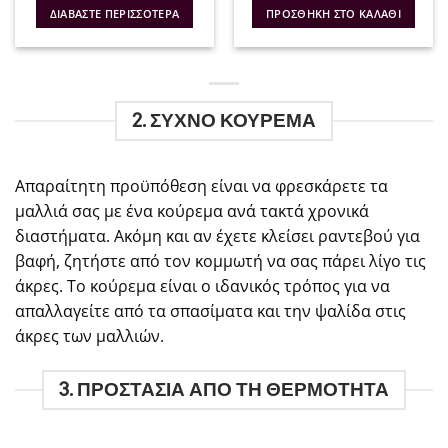
was:
τιμή
was:
τιμή
ΔΙΑΒΆΣΤΕ ΠΕΡΙΣΣΌΤΕΡΑ
ΠΡΟΣΘΉΚΗ ΣΤΟ ΚΑΛΆΘΙ
€52.00.
είναι:
€52.30.
είναι:
€41.60.
€41.84.
2. ΣΥΧΝΟ ΚΟΥΡΕΜΑ
Απαραίτητη προϋπόθεση είναι να φρεσκάρετε τα
μαλλιά σας με ένα κούρεμα ανά τακτά χρονικά
διαστήματα. Ακόμη και αν έχετε κλείσει ραντεβού για
βαφή, ζητήστε από τον κομμωτή να σας πάρει λίγο τις
άκρες. Το κούρεμα είναι ο ιδανικός τρόπος για να
απαλλαγείτε από τα σπασίματα και την ψαλίδα στις
άκρες των μαλλιών.
3. ΠΡΟΣΤΑΣΙΑ ΑΠΟ ΤΗ ΘΕΡΜΟΤΗΤΑ