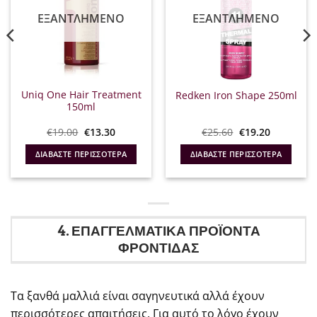
ΕΞΑΝΤΛΗΜΈΝΟ
ΕΞΑΝΤΛΗΜΈΝΟ
Uniq One Hair Treatment
Redken Iron Shape 250ml
150ml
Original
Η
Original
Η
€
19.00
€
13.30
€
25.60
€
19.20
α
price
τρέχουσα
price
τρέχουσα
was:
τιμή
was:
τιμή
ΔΙΑΒΆΣΤΕ ΠΕΡΙΣΣΌΤΕΡΑ
ΔΙΑΒΆΣΤΕ ΠΕΡΙΣΣΌΤΕΡΑ
€19.00.
είναι:
€25.60.
είναι:
€13.30.
€19.20.
4. ΕΠΑΓΓΕΛΜΑΤΙΚΑ ΠΡΟΪΟΝΤΑ
ΦΡΟΝΤΙΔΑΣ
Τα ξανθά μαλλιά είναι σαγηνευτικά αλλά έχουν
περισσότερες απαιτήσεις. Για αυτό το λόγο έχουν