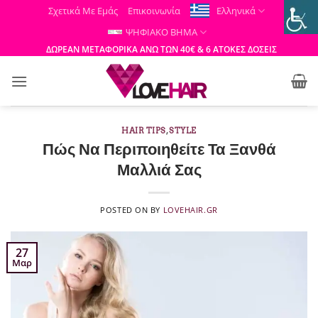
Μετάβαση
Σχετικά Με Εμάς
Επικοινωνία
Ελληνικά
στο
ΨΗΦΙΑΚΟ ΒΗΜΑ
περιεχόμενο
ΔΩΡΕΑΝ ΜΕΤΑΦΟΡΙΚΑ ΑΝΩ ΤΩΝ 40€ & 6 ΑΤΟΚΕΣ ΔΟΣΕΙΣ
HAIR TIPS
,
STYLE
Πώς Να Περιποιηθείτε Τα Ξανθά
Μαλλιά Σας
POSTED ON
BY
LOVEHAIR.GR
27
Μαρ