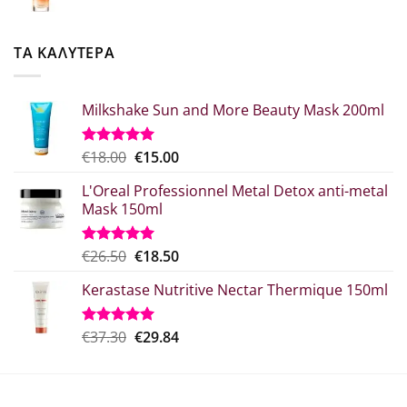
price
τρέχουσα
was:
τιμή
€52.20.
είναι:
ΤΑ ΚΑΛΥΤΕΡΑ
€41.76.
Milkshake Sun and More Beauty Mask 200ml
Original
Η
€
18.00
€
15.00
Βαθμολογήθηκε
με
5.00
price
τρέχουσα
από 5
L'Oreal Professionnel Metal Detox anti-metal
was:
τιμή
Mask 150ml
€18.00.
είναι:
€15.00.
Original
Η
€
26.50
€
18.50
Βαθμολογήθηκε
με
5.00
price
τρέχουσα
από 5
Kerastase Nutritive Nectar Thermique 150ml
was:
τιμή
€26.50.
είναι:
€18.50.
Original
Η
€
37.30
€
29.84
Βαθμολογήθηκε
με
5.00
price
τρέχουσα
από 5
was:
τιμή
€37.30.
είναι: