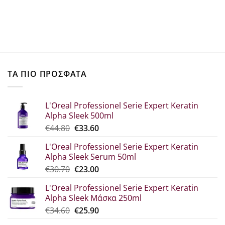
ΤΑ ΠΙΟ ΠΡΟΣΦΑΤΑ
L'Oreal Professionel Serie Expert Keratin
Alpha Sleek 500ml
Original
Η
€
44.80
€
33.60
price
τρέχουσα
L'Oreal Professionel Serie Expert Keratin
was:
τιμή
Alpha Sleek Serum 50ml
€44.80.
είναι:
Original
Η
€
30.70
€
23.00
€33.60.
price
τρέχουσα
L'Oreal Professionel Serie Expert Keratin
was:
τιμή
Alpha Sleek Μάσκα 250ml
€30.70.
είναι:
Original
Η
€
34.60
€
25.90
€23.00.
price
τρέχουσα