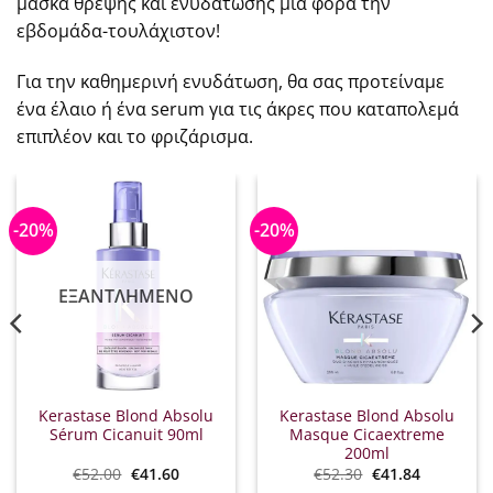
μάσκα θρέψης και ενυδάτωσης μία φορά την
εβδομάδα-τουλάχιστον!
Για την καθημερινή ενυδάτωση, θα σας προτείναμε
ένα έλαιο ή ένα serum για τις άκρες που καταπολεμά
επιπλέον και το φριζάρισμα.
-20%
-20%
ΕΞΑΝΤΛΗΜΈΝΟ
Kerastase Blond Absolu
Kerastase Blond Absolu
Sérum Cicanuit 90ml
Masque Cicaextreme
200ml
Original
Η
Original
Η
€
52.00
€
41.60
€
52.30
€
41.84
α
price
τρέχουσα
price
τρέχουσα