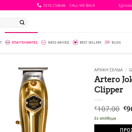
2310 254646
CALL ME BACK
Σχετικά
Τ
ΕΠΑΓΓΕΛΜΑΤΙΕΣ
ΝΕΕΣ ΑΦΙΞΕΙΣ
BEST SELLERS
BLOG
ΑΡΧΙΚΉ ΣΕΛΊΔΑ
/
G
Artero Jo
Clipper
Or
107.00
9
€
€
pr
Σε απόθεμα
wa
€1
ΠΡΟ