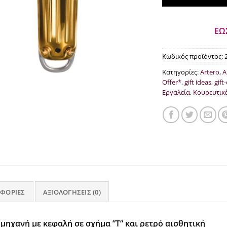
ΕΩ
Κωδικός προϊόντος:
Κατηγορίες:
Artero
,
A
Offer*
,
gift ideas
,
gift
Εργαλεία
,
Κουρευτικ
ΦΟΡΊΕΣ
ΑΞΙΟΛΟΓΉΣΕΙΣ (0)
μηχανή με κεφαλή σε σχήμα ”T” και ρετρό αισθητική