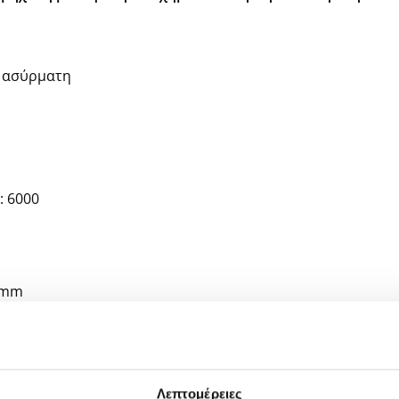
ή ασύρματη
: 6000
6 mm
m
Λεπτομέρειες