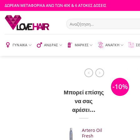
Μετάβαση
ΔΩΡΕΑΝ ΜΕΤΑΦΟΡΙΚΑ ΑΝΩ ΤΩΝ 40€ & 6 ΑΤΟΚΕΣ ΔΟΣΕΙΣ
στο
περιεχόμενο
Αναζήτηση
για:
ΓΥΝΑΙΚΑ
ΑΝΔΡΑΣ
ΜΑΡΚΕΣ
ΑΝΑΓΚΗ
ΣΕ
-10%
Μπορεί επίσης
να σας
αρέσει…
Artero Oil
Fresh