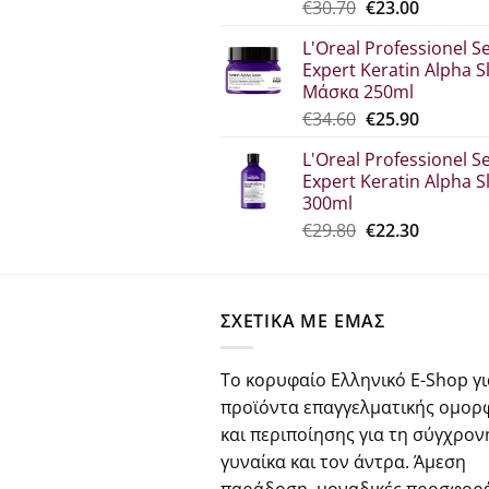
Original
Η
€
30.70
€
23.00
price
τρέχου
L'Oreal Professionel Se
was:
τιμή
Expert Keratin Alpha S
€30.70.
είναι:
Μάσκα 250ml
€23.00.
Original
Η
€
34.60
€
25.90
price
τρέχου
L'Oreal Professionel Se
was:
τιμή
Expert Keratin Alpha S
€34.60.
είναι:
300ml
€25.90.
Original
Η
€
29.80
€
22.30
price
τρέχου
was:
τιμή
€29.80.
είναι:
ΣΧΕΤΙΚΑ ΜΕ ΕΜΑΣ
€22.30.
Το κορυφαίο Ελληνικό E-Shop γι
προϊόντα επαγγελματικής ομορ
και περιποίησης για τη σύγχρον
γυναίκα και τον άντρα. Άμεση