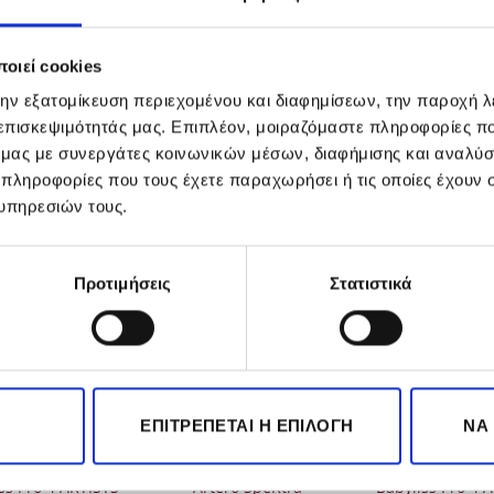
240V
οιεί cookies
ug
την εξατομίκευση περιεχομένου και διαφημίσεων, την παροχή 
 επισκεψιμότητάς μας. Επιπλέον, μοιραζόμαστε πληροφορίες π
ό μας με συνεργάτες κοινωνικών μέσων, διαφήμισης και αναλύσ
 πληροφορίες που τους έχετε παραχωρήσει ή τις οποίες έχουν σ
υπηρεσιών τους.
Προτιμήσεις
Στατιστικά
-10%
-20%
ΕΞΑΝΤΛΗΜΈΝΟ
ΕΠΙΤΡΈΠΕΤΑΙ Η ΕΠΙΛΟΓΉ
ΝΑ
ss Pro 4 ARTISTS
Artero SpeKtra
Babyliss Pro 4 