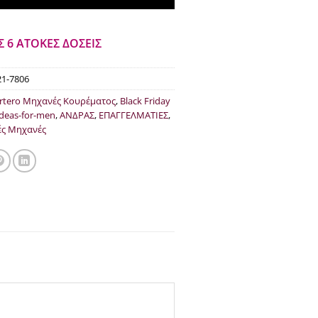
€96.30.
Σ 6 ΑΤΟΚΕΣ ΔΟΣΕΙΣ
21-7806
rtero Μηχανές Κουρέματος
,
Black Friday
-deas-for-men
,
ΑΝΔΡΑΣ
,
ΕΠΑΓΓΕΛΜΑΤΙΕΣ
,
ές Μηχανές