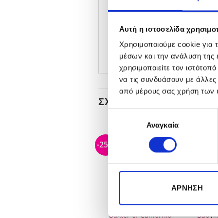
Χτενάκια: 2/3/4mm
Τάση λειτουργίας: 100 – 
Αυτή η ιστοσελίδα χρησιμοπ
Τύπος βύσματος: Multipl
Χρησιμοποιούμε cookie για 
μέσων και την ανάλυση της
χρησιμοποιείτε τον ιστότοπ
να τις συνδυάσουν με άλλες
από μέρους σας χρήση των 
ΣΧΕΤΙΚΆ ΠΡΟΪΌΝΤΑ
Επιλογή
Αναγκαία
συγκατάθεσης
-20%
-25%
-20%
ΕΞΑΝΤΛΗΜΈΝΟ
ΆΡΝΗΣΗ
Babyliss Pro Cordless
Baxter of California
Babyli