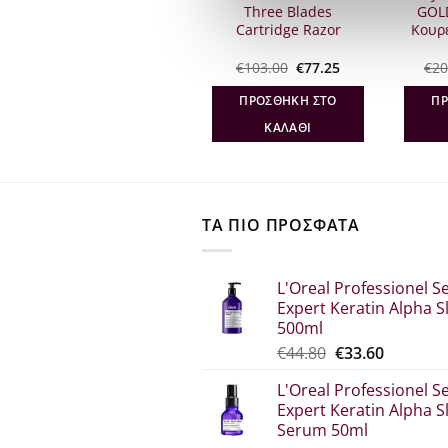
FX862E Cut Definer
Three Blades
GOL
Clipper ΚΟΥΡΕΥΤΙΚΗ
Cartridge Razor
Κουρ
ΜΗΧΑΝΗ
Original
Η
Original
Η
€
107.60
€
86.08
€
103.00
€
77.25
€
20
υσα
price
τρέχουσα
price
τρέχουσα
was:
τιμή
was:
τιμή
ΔΙΑΒΆΣΤΕ
ΠΡΟΣΘΉΚΗ ΣΤΟ
ΠΡ
€107.60.
είναι:
€103.00.
είναι:
.
€86.08.
€77.25.
ΠΕΡΙΣΣΌΤΕΡΑ
ΚΑΛΆΘΙ
ΤΑ ΠΙΟ ΠΡΟΣΦΑΤΑ
L'Oreal Professionel Se
Expert Keratin Alpha S
500ml
Original
Η
€
44.80
€
33.60
price
τρέχου
L'Oreal Professionel Se
was:
τιμή
Expert Keratin Alpha S
€44.80.
είναι:
Serum 50ml
€33.60.