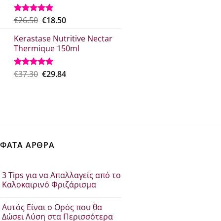
Original
Η
€
26.50
€
18.50
Βαθμολογήθηκε
με
5.00
price
τρέχουσα
από 5
Kerastase Nutritive Nectar
was:
τιμή
Thermique 150ml
€26.50.
είναι:
€18.50.
Original
Η
€
37.30
€
29.84
Βαθμολογήθηκε
με
5.00
price
τρέχουσα
από 5
was:
τιμή
€37.30.
είναι:
€29.84.
ΦΑΤΑ ΑΡΘΡΑ
3 Tips για να Απαλλαγείς από το
Καλοκαιρινό Φριζάρισμα
Δεν
υπάρχουν
Αυτός Είναι ο Ορός που θα
σχόλια
στο
Δώσει Λύση στα Περισσότερα
3