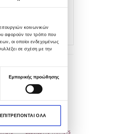
λειτουργιών κοινωνικών
ου αφορούν τον τρόπο που
εων, οι οποίοι ενδεχομένως
υλλέξει σε σχέση με την
Εμπορικής προώθησης
-20%
 ΕΠΙΤΡΈΠΟΝΤΑΙ ΌΛΑ
ARTISTS
Babyliss Pro 4 ARTISTS