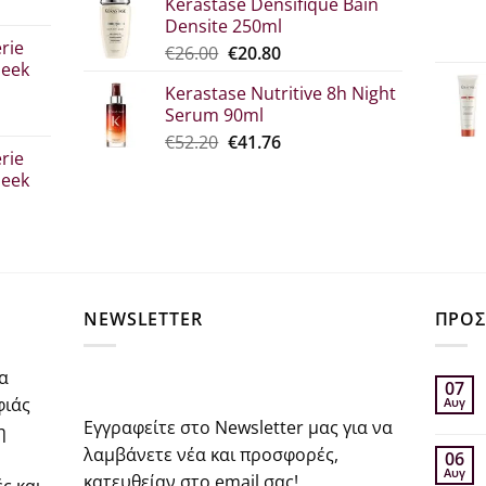
Kerastase Densifique Bain
was:
τιμή
Densite 250ml
σα
€52.30.
είναι:
rie
Original
Η
€
26.00
€
20.80
€39.00.
leek
price
τρέχουσα
Kerastase Nutritive 8h Night
was:
τιμή
Serum 90ml
€26.00.
είναι:
σα
Original
Η
€
52.20
€
41.76
€20.80.
rie
price
τρέχουσα
leek
was:
τιμή
€52.20.
είναι:
€41.76.
σα
NEWSLETTER
ΠΡΟΣ
α
07
φιάς
Αυγ
Εγγραφείτε στο Newsletter μας για να
η
λαμβάνετε νέα και προσφορές,
06
Αυγ
κατευθείαν στο email σας!