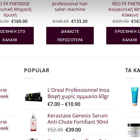
D FX FX8700GE
professional hair
RED FX FX87
ευτική Μηχανή
salon machine
Κουρευτική Μ
Χρυσή
Κόκκινη
Original
Η
Original
Η
Orig
0.00
€
160.00
€
148.00
€
133.20
€
209.00
€
16
price
τρέχουσα
price
τρέχουσα
pric
was:
τιμή
was:
τιμή
was
ΟΣΘΉΚΗ ΣΤΟ
ΔΙΑΒΆΣΤΕ
ΠΡΟΣΘΉΚΗ 
€200.00.
είναι:
€148.00.
είναι:
€209
€160.00.
€133.20.
ΚΑΛΆΘΙ
ΠΕΡΙΣΣΌΤΕΡΑ
ΚΑΛΆΘΙ
POPULAR
ΤΑ Κ
rie
L'Oreal Professionnel Inoa
leek
Βαφή χωρίς αμμωνία 60gr
Price
€
7.00
–
€
10.90
range:
Kerastase Genesis Serum
σα
€7.00
rie
Anti-Chute Fortifiant 90ml
through
leek
Original
Η
€
52.30
€
39.00
€10.90
price
τρέχουσα