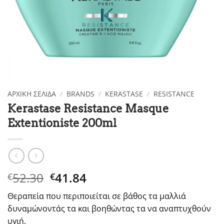
ΑΡΧΙΚΉ ΣΕΛΊΔΑ
/
BRANDS
/
KERASTASE
/
RESISTANCE
Kerastase Resistance Masque
Extentioniste 200ml
Original
Η
52.30
41.84
€
€
price
τρέχουσα
Θεραπεία που περιποιείται σε βάθος τα μαλλιά
was:
τιμή
δυναμώνοντάς τα και βοηθώντας τα να αναπτυχθούν
€52.30.
είναι:
υγιή.