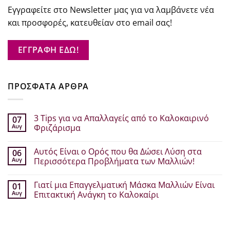
Εγγραφείτε στο Newsletter μας για να λαμβάνετε νέα
και προσφορές, κατευθείαν στο email σας!
ΕΓΓΡΑΦΗ ΕΔΩ!
ΠΡΟΣΦΑΤΑ ΑΡΘΡΑ
3 Tips για να Απαλλαγείς από το Καλοκαιρινό
07
Αυγ
Φριζάρισμα
Δεν
υπάρχουν
Αυτός Είναι ο Ορός που θα Δώσει Λύση στα
06
σχόλια
στο
Αυγ
Περισσότερα Προβλήματα των Μαλλιών!
3
Tips
Δεν
για
υπάρχουν
Γιατί μια Επαγγελματική Μάσκα Μαλλιών Είναι
01
να
σχόλια
Απαλλαγείς
στο
Αυγ
Επιτακτική Ανάγκη το Καλοκαίρι
από
Αυτός
το
Είναι
Δεν
Καλοκαιρινό
ο
υπάρχουν
Φριζάρισμα
Ορός
σχόλια
που
στο