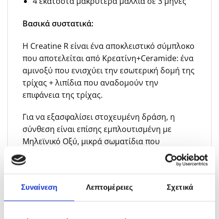
4 εκατοστά μακρύτερα μαλλια σε 3 μήνες
Βασικά συστατικά:
Η Creatine R είναι ένα αποκλειστικό σύμπλοκο
που αποτελείται από Κρεατίνη+Ceramide: ένα
αμινοξύ που ενισχύει την εσωτερική δομή της
τρίχας + λιπίδια που αναδομούν την
επιφάνεια της τρίχας.
Για να εξασφαλίσει στοχευμένη δράση, η
σύνθεση είναι επίσης εμπλουτισμένη με
Μηλεϊνικό Οξύ, μικρά σωματίδια που
διεισδύουν για να ενισχύσουν το περιτρίχιο
και να το θωρακίσουν καλύπτοντάς το
ομοιόμορφα από τη ρίζα ως την άκρη.
Συναίνεση
Λεπτομέρειες
Σχετικά
Συμβουλές για την εφαρμογή: