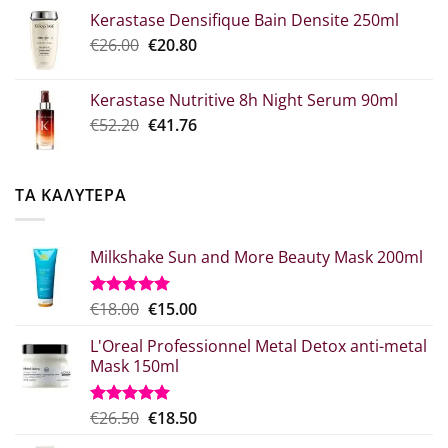
price
τρέχουσα
Kerastase Densifique Bain Densite 250ml
was:
τιμή
Original
Η
€
26.00
€52.30.
€
20.80
είναι:
price
τρέχουσα
€39.00.
was:
τιμή
Kerastase Nutritive 8h Night Serum 90ml
€26.00.
είναι:
Original
Η
€
52.20
€
41.76
€20.80.
price
τρέχουσα
was:
τιμή
€52.20.
είναι:
ΤΑ ΚΑΛΥΤΕΡΑ
€41.76.
Milkshake Sun and More Beauty Mask 200ml
Original
Η
€
18.00
€
15.00
Βαθμολογήθηκε
με
5.00
price
τρέχουσα
από 5
L'Oreal Professionnel Metal Detox anti-metal
was:
τιμή
Mask 150ml
€18.00.
είναι:
€15.00.
Original
Η
€
26.50
€
18.50
Βαθμολογήθηκε
με
5.00
price
τρέχουσα