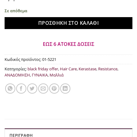
€41.84.
Σε απόθεμα
ΠΡΟΣΘΉΚΗ ΣΤΟ ΚΑΛΆΘΙ
ΕΩΣ 6 ΑΤΟΚΕΣ ΔΟΣΕΙΣ
Κωδικός προϊόντος:
01-5221
Κατηγορίες:
black friday offer
,
Hair Care
,
Kerastase
,
Resistance
,
ΑΝΑΔΟΜΗΣΗ
,
ΓΥΝΑΙΚΑ
,
Μαλλιά
ΠΕΡΙΓΡΑΦΉ