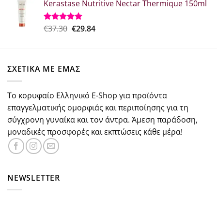
από 5
Kerastase Nutritive Nectar Thermique 150ml
was:
τιμή
€26.50.
είναι:
€18.50.
Original
Η
€
37.30
€
29.84
Βαθμολογήθηκε
με
5.00
price
τρέχουσα
από 5
was:
τιμή
€37.30.
είναι:
ΣΧΕΤΙΚΑ ΜΕ ΕΜΑΣ
€29.84.
Το κορυφαίο Ελληνικό E-Shop για προϊόντα
επαγγελματικής ομορφιάς και περιποίησης για τη
σύγχρονη γυναίκα και τον άντρα. Άμεση παράδοση,
μοναδικές προσφορές και εκπτώσεις κάθε μέρα!
NEWSLETTER