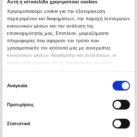
Αυτή η ιστοσελίδα χρησιμοποιεί cookies
Εφαρμόστε το προϊόν σε καθαρά και
σκουπισμένα μαλλιά.
Χρησιμοποιούμε cookie για την εξατομίκευση
περιεχομένου και διαφημίσεων, την παροχή λειτουργιών
Κάντε μασάζ στα μήκη και στις άκρες των
κοινωνικών μέσων και την ανάλυση της
μαλλιών.
επισκεψιμότητάς μας. Επιπλέον, μοιραζόμαστε
Αφήστε το προϊόν να δράσει για 5 λεπτά,
πληροφορίες που αφορούν τον τρόπο που
γαλακτωματοποιήστε και ξεβγάλτε
χρησιμοποιείτε τον ιστότοπό μας με συνεργάτες
προσεκτικά.
κοινωνικών μέσων, διαφήμισης και αναλύσεων, οι
οποίοι ενδεχομένως να τις συνδυάσουν με άλλες
πληροφορίες που τους έχετε παραχωρήσει ή τις οποίες
έχουν συλλέξει σε σχέση με την από μέρους σας χρήση
Επιλογή
των υπηρεσιών τους.
Αναγκαία
συγκατάθεσης
ΣΧΕΤΙΚΆ ΠΡΟΪΌΝΤΑ
Προτιμήσεις
-20%
-35%
Στατιστικά
ΕΞΑΝΤΛΗΜΈΝΟ