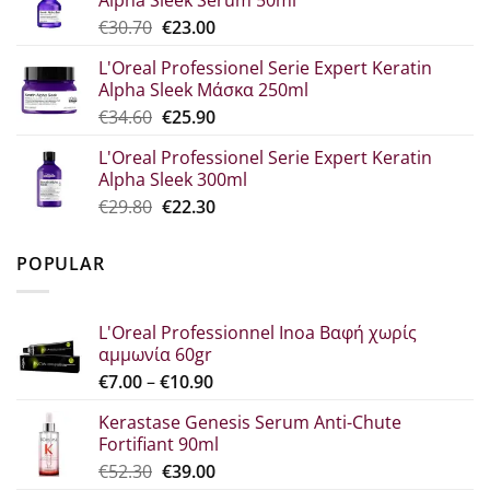
€44.80.
είναι:
Original
Η
€
30.70
€
23.00
€33.60.
price
τρέχουσα
L'Oreal Professionel Serie Expert Keratin
was:
τιμή
Alpha Sleek Μάσκα 250ml
€30.70.
είναι:
Original
Η
€
34.60
€
25.90
€23.00.
price
τρέχουσα
L'Oreal Professionel Serie Expert Keratin
was:
τιμή
Alpha Sleek 300ml
€34.60.
είναι:
Original
Η
€
29.80
€
22.30
€25.90.
price
τρέχουσα
was:
τιμή
POPULAR
€29.80.
είναι:
€22.30.
L'Oreal Professionnel Inoa Βαφή χωρίς
αμμωνία 60gr
Price
€
7.00
–
€
10.90
range:
Kerastase Genesis Serum Anti-Chute
€7.00
Fortifiant 90ml
through
Original
Η
€
52.30
€
39.00
€10.90