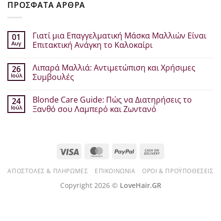
ΠΡΟΣΦΑΤΑ ΑΡΘΡΑ
Γιατί μια Επαγγελματική Μάσκα Μαλλιών Είναι
01
Αυγ
Επιτακτική Ανάγκη το Καλοκαίρι
Δεν
υπάρχουν
Λιπαρά Μαλλιά: Αντιμετώπιση και Χρήσιμες
26
σχόλια
στο
Ιούλ
Συμβουλές
Γιατί
μια
Δεν
Επαγγελματική
υπάρχουν
Blonde Care Guide: Πώς να Διατηρήσεις το
24
Μάσκα
σχόλια
Μαλλιών
στο
Ιούλ
Ξανθό σου Λαμπερό και Ζωντανό
Είναι
Λιπαρά
Επιτακτική
Μαλλιά:
Δεν
Ανάγκη
Αντιμετώπιση
υπάρχουν
το
και
σχόλια
Καλοκαίρι
Χρήσιμες
στο
Συμβουλές
Blonde
Visa
MasterCard
PayPal
Cash
Care
Guide:
On
Πώς
να
ΑΠΟΣΤΟΛΈΣ & ΠΛΗΡΩΜΈΣ
ΕΠΙΚΟΙΝΩΝΊΑ
ΌΡΟΙ & ΠΡΟΫΠΟΘΈΣΕΙΣ
Delivery
Διατηρήσεις
το
Copyright 2026 ©
LoveHair.GR
Ξανθό
σου
Λαμπερό
και
Ζωντανό