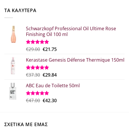
was:
τιμή
€52.20.
είναι:
ΤΑ ΚΑΛΥΤΕΡΑ
€41.76.
Schwarzkopf Professional Oil Ultime Rose
Finishing Oil 100 ml
Original
Η
€
29.00
€
21.75
Βαθμολογήθηκε
με
5.00
price
τρέχουσα
από 5
Kerastase Genesis Défense Thermique 150ml
was:
τιμή
€29.00.
είναι:
€21.75.
Original
Η
€
37.30
€
29.84
Βαθμολογήθηκε
με
5.00
price
τρέχουσα
από 5
ABC Eau de Toilette 50ml
was:
τιμή
€37.30.
είναι:
€29.84.
Original
Η
€
47.00
€
42.30
Βαθμολογήθηκε
με
5.00
price
τρέχουσα
από 5
was:
τιμή
€47.00.
είναι:
ΣΧΕΤΙΚΑ ΜΕ ΕΜΑΣ
€42.30.