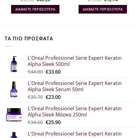
α
price
τρέχουσα
price
τρέχουσα
was:
τιμή
was:
τιμή
ΔΙΑΒΆΣΤΕ ΠΕΡΙΣΣΌΤΕΡΑ
ΔΙΑΒΆΣΤΕ ΠΕΡΙΣΣΌΤΕΡΑ
€50.30.
είναι:
€19.60.
είναι:
€40.20.
€12.74.
ΤΑ ΠΙΟ ΠΡΟΣΦΑΤΑ
L'Oreal Professionel Serie Expert Keratin
Alpha Sleek 500ml
Original
Η
€
44.80
€
33.60
price
τρέχουσα
L'Oreal Professionel Serie Expert Keratin
was:
τιμή
Alpha Sleek Serum 50ml
€44.80.
είναι:
Original
Η
€
30.70
€
23.00
€33.60.
price
τρέχουσα
L'Oreal Professionel Serie Expert Keratin
was:
τιμή
Alpha Sleek Μάσκα 250ml
€30.70.
είναι:
Original
Η
€
34.60
€
25.90
€23.00.
price
τρέχουσα
L'Oreal Professionel Serie Expert Keratin
was:
τιμή