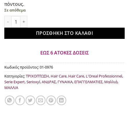
πόντους.
€46.00.
είναι:
Σε απόθεμα
€36.00.
L'Oreal Professionnel Serie Expert Serioxyl Advanced Purifie
ΠΡΟΣΘΉΚΗ ΣΤΟ ΚΑΛΆΘΙ
ΕΩΣ 6 ΑΤΟΚΕΣ ΔΟΣΕΙΣ
Κωδικός προϊόντος:
01-0976
Κατηγορίες:
ΤΡΙΧΟΠΤΩΣΗ
,
Hair Care
,
Hair Care
,
L'Oreal Professionnel
,
Serie Expert
,
Serioxyl
,
ΑΝΔΡΑΣ
,
ΓΥΝΑΙΚΑ
,
ΕΠΑΓΓΕΛΜΑΤΙΕΣ
,
Μαλλιά
,
ΜΑΛΛΙΑ