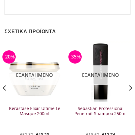
ΣΧΕΤΙΚΆ ΠΡΟΪΌΝΤΑ
-20%
-35%
ΕΞΑΝΤΛΗΜΈΝΟ
ΕΞΑΝΤΛΗΜΈΝΟ
Kerastase Elixir Ultime Le
Sebastian Professional
Masque 200ml
Penetrait Shampoo 250ml
Original
Η
Original
Η
€
50.30
€
40.20
€
19.60
€
12.74