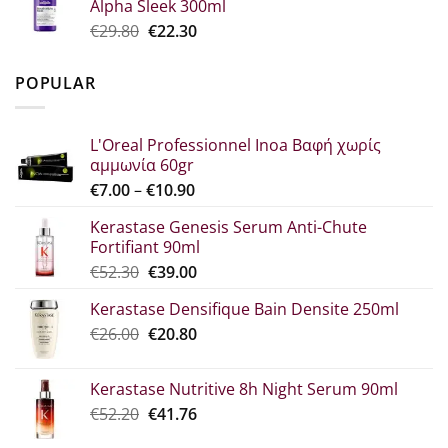
Alpha Sleek 300ml
€34.60.
είναι:
Original
Η
€
29.80
€
22.30
€25.90.
price
τρέχουσα
was:
τιμή
POPULAR
€29.80.
είναι:
€22.30.
L'Oreal Professionnel Inoa Βαφή χωρίς
αμμωνία 60gr
Price
€
7.00
–
€
10.90
range:
Kerastase Genesis Serum Anti-Chute
€7.00
Fortifiant 90ml
through
Original
Η
€
52.30
€
39.00
€10.90
price
τρέχουσα
Kerastase Densifique Bain Densite 250ml
was:
τιμή
Original
Η
€
26.00
€52.30.
€
20.80
είναι:
price
τρέχουσα
€39.00.
was:
τιμή
Kerastase Nutritive 8h Night Serum 90ml
€26.00.
είναι:
Original
Η
€
52.20
€
41.76
€20.80.
price
τρέχουσα