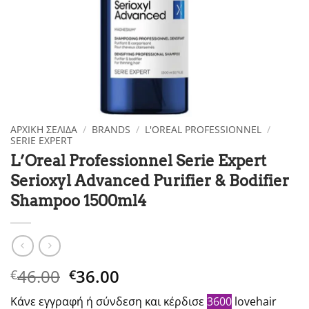
ΑΡΧΙΚΉ ΣΕΛΊΔΑ
/
BRANDS
/
L'OREAL PROFESSIONNEL
/
SERIE EXPERT
L’Oreal Professionnel Serie Expert
Serioxyl Advanced Purifier & Bodifier
Shampoo 1500ml4
Original
Η
46.00
36.00
€
€
price
τρέχουσα
Κάνε εγγραφή ή σύνδεση και κέρδισε
3600
lovehair
was:
τιμή