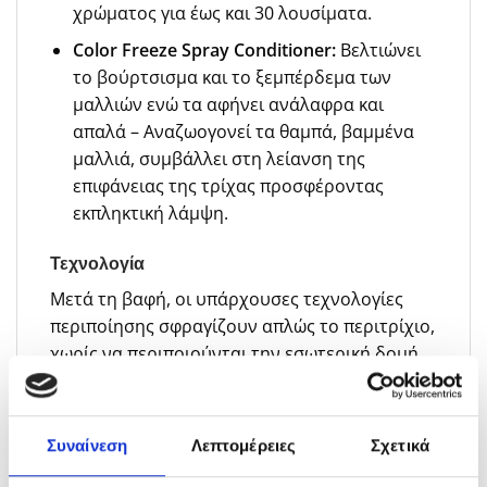
χρώματος για έως και 30 λουσίματα.
Color Freeze Spray Conditioner:
Βελτιώνει
το βούρτσισμα και το ξεμπέρδεμα των
μαλλιών ενώ τα αφήνει ανάλαφρα και
απαλά – Αναζωογονεί τα θαμπά, βαμμένα
μαλλιά, συμβάλλει στη λείανση της
επιφάνειας της τρίχας προσφέροντας
εκπληκτική λάμψη.
Τεχνολογία
Μετά τη βαφή, οι υπάρχουσες τεχνολογίες
περιποίησης σφραγίζουν απλώς το περιτρίχιο,
χωρίς να περιποιούνται την εσωτερική δομή
της τρίχας. Αυτό μπορεί να μειώσει την
ανθεκτικότητα των μαλλιών, να προκαλέσει το
σπάσιμο της τρίχας και σημαντικό ξεθώριασμα
Συναίνεση
Λεπτομέρειες
Σχετικά
του χρώματος. ΝΕΟ Προηγμένο Σύμπλεγμα