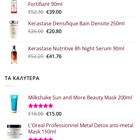
Fortifiant 90ml
through
Original
Η
€
52.30
€
39.00
€10.90
price
τρέχουσα
Kerastase Densifique Bain Densite 250ml
was:
τιμή
Original
Η
€
26.00
€52.30.
€
20.80
είναι:
price
τρέχουσα
€39.00.
was:
τιμή
Kerastase Nutritive 8h Night Serum 90ml
€26.00.
είναι:
Original
Η
€
52.20
€
41.76
€20.80.
price
τρέχουσα
was:
τιμή
€52.20.
είναι:
ΤΑ ΚΑΛΥΤΕΡΑ
€41.76.
Milkshake Sun and More Beauty Mask 200ml
Original
Η
€
18.00
€
15.00
Βαθμολογήθηκε
με
5.00
price
τρέχουσα
από 5
L'Oreal Professionnel Metal Detox anti-metal
was:
τιμή
Mask 150ml
€18.00.
είναι:
€15.00.