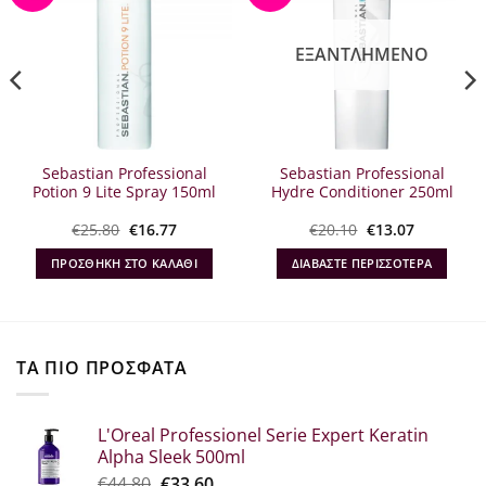
ΕΞΑΝΤΛΗΜΈΝΟ
Sebastian Professional
Sebastian Professional
Potion 9 Lite Spray 150ml
Hydre Conditioner 250ml
Original
Η
Original
Η
€
25.80
€
16.77
€
20.10
€
13.07
α
price
τρέχουσα
price
τρέχουσα
was:
τιμή
was:
τιμή
ΠΡΟΣΘΉΚΗ ΣΤΟ ΚΑΛΆΘΙ
ΔΙΑΒΆΣΤΕ ΠΕΡΙΣΣΌΤΕΡΑ
€25.80.
είναι:
€20.10.
είναι:
€16.77.
€13.07.
ΤΑ ΠΙΟ ΠΡΟΣΦΑΤΑ
L'Oreal Professionel Serie Expert Keratin
Alpha Sleek 500ml
Original
Η
€
44.80
€
33.60