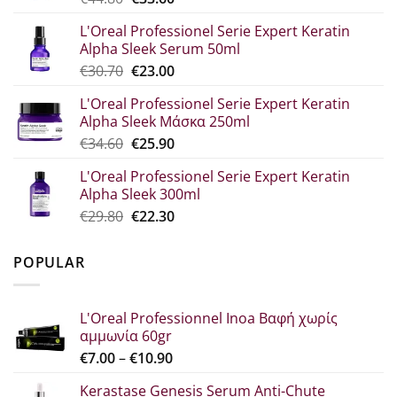
price
τρέχουσα
L'Oreal Professionel Serie Expert Keratin
was:
τιμή
Alpha Sleek Serum 50ml
€44.80.
είναι:
Original
Η
€
30.70
€
23.00
€33.60.
price
τρέχουσα
L'Oreal Professionel Serie Expert Keratin
was:
τιμή
Alpha Sleek Μάσκα 250ml
€30.70.
είναι:
Original
Η
€
34.60
€
25.90
€23.00.
price
τρέχουσα
L'Oreal Professionel Serie Expert Keratin
was:
τιμή
Alpha Sleek 300ml
€34.60.
είναι:
Original
Η
€
29.80
€
22.30
€25.90.
price
τρέχουσα
was:
τιμή
POPULAR
€29.80.
είναι:
€22.30.
L'Oreal Professionnel Inoa Βαφή χωρίς
αμμωνία 60gr
Price
€
7.00
–
€
10.90
range:
Kerastase Genesis Serum Anti-Chute
€7.00