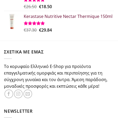
Original
Η
€
26.50
€
18.50
Βαθμολογήθηκε
με
5.00
price
τρέχουσα
από 5
Kerastase Nutritive Nectar Thermique 150ml
was:
τιμή
€26.50.
είναι:
€18.50.
Original
Η
€
37.30
€
29.84
Βαθμολογήθηκε
με
5.00
price
τρέχουσα
από 5
was:
τιμή
€37.30.
είναι:
ΣΧΕΤΙΚΑ ΜΕ ΕΜΑΣ
€29.84.
Το κορυφαίο Ελληνικό E-Shop για προϊόντα
επαγγελματικής ομορφιάς και περιποίησης για τη
σύγχρονη γυναίκα και τον άντρα. Άμεση παράδοση,
μοναδικές προσφορές και εκπτώσεις κάθε μέρα!
NEWSLETTER