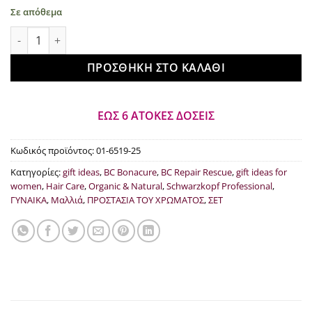
Σε απόθεμα
Schwarzkopf Professional Bonacure Color Freeze Gift Box wit
ΠΡΟΣΘΉΚΗ ΣΤΟ ΚΑΛΆΘΙ
ΕΩΣ 6 ΑΤΟΚΕΣ ΔΟΣΕΙΣ
Κωδικός προϊόντος:
01-6519-25
Κατηγορίες:
gift ideas
,
BC Bonacure
,
BC Repair Rescue
,
gift ideas for
women
,
Hair Care
,
Organic & Natural
,
Schwarzkopf Professional
,
ΓΥΝΑΙΚΑ
,
Μαλλιά
,
ΠΡΟΣΤΑΣΙΑ ΤΟΥ ΧΡΩΜΑΤΟΣ
,
ΣΕΤ