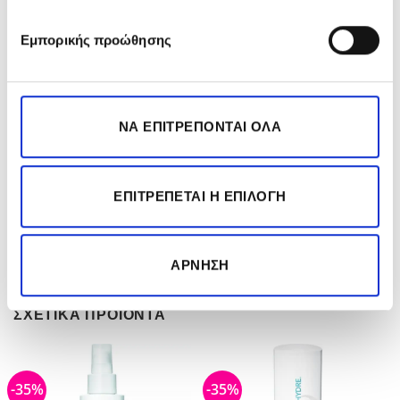
Spray Conditioner:
Ανακινήστε καλά. Ψεκάστε
τμηματικά σε νωπά, ταμποναρισμένα με
Εμπορικής προώθησης
πετσέτα μαλλιά. Μην ξεβγάλετε. Κάντε styling
ως συνήθως.
Προειδοποιήσεις
ΝΑ ΕΠΙΤΡΈΠΟΝΤΑΙ ΌΛΑ
Αποφύγετε την επαφή με τα μάτια. Σε
περίπτωση επαφής με τα μάτια, ξεπλύνετέ τα
με άφθονο νερό. Κρατήστε το προϊόν μακριά
ΕΠΙΤΡΈΠΕΤΑΙ Η ΕΠΙΛΟΓΉ
από παιδιά.
ΆΡΝΗΣΗ
ΣΧΕΤΙΚΆ ΠΡΟΪΌΝΤΑ
-35%
-35%