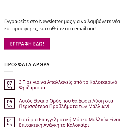
Εγγραφείτε στο Newsletter μας για να λαμβάνετε νέα
και προσφορές, κατευθείαν στο email σας!
ΕΓΓΡΑΦΗ ΕΔΩ!
ΠΡΟΣΦΑΤΑ ΑΡΘΡΑ
3 Tips για να Απαλλαγείς από το Καλοκαιρινό
07
Αυγ
Φριζάρισμα
Δεν
υπάρχουν
Αυτός Είναι ο Ορός που θα Δώσει Λύση στα
06
σχόλια
στο
Αυγ
Περισσότερα Προβλήματα των Μαλλιών!
3
Tips
Δεν
για
υπάρχουν
Γιατί μια Επαγγελματική Μάσκα Μαλλιών Είναι
01
να
σχόλια
Απαλλαγείς
στο
Αυγ
Επιτακτική Ανάγκη το Καλοκαίρι
από
Αυτός