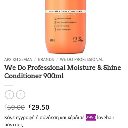
ΑΡΧΙΚΉ ΣΕΛΊΔΑ
/
BRANDS
/
WE DO PROFESSIONAL
We Do Professional Moisture & Shine
Conditioner 900ml
Original
Η
59.00
29.50
€
€
price
τρέχουσα
Κάνε εγγραφή ή σύνδεση και κέρδισε
2950
lovehair
was:
τιμή
πόντους.
€59.00.
είναι: