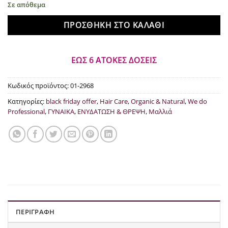
Σε απόθεμα
€29.50.
ΠΡΟΣΘΉΚΗ ΣΤΟ ΚΑΛΆΘΙ
ΕΩΣ 6 ΑΤΟΚΕΣ ΔΟΣΕΙΣ
Κωδικός προϊόντος:
01-2968
Κατηγορίες:
black friday offer
,
Hair Care
,
Organic & Natural
,
We do
Professional
,
ΓΥΝΑΙΚΑ
,
ΕΝΥΔΑΤΩΣΗ & ΘΡΕΨΗ
,
Μαλλιά
ΠΕΡΙΓΡΑΦΉ