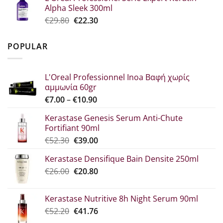
Alpha Sleek 300ml
€34.60.
είναι:
Original
Η
€
29.80
€
22.30
€25.90.
price
τρέχουσα
was:
τιμή
POPULAR
€29.80.
είναι:
€22.30.
L'Oreal Professionnel Inoa Βαφή χωρίς
αμμωνία 60gr
Price
€
7.00
–
€
10.90
range:
Kerastase Genesis Serum Anti-Chute
€7.00
Fortifiant 90ml
through
Original
Η
€
52.30
€
39.00
€10.90
price
τρέχουσα
Kerastase Densifique Bain Densite 250ml
was:
τιμή
Original
Η
€
26.00
€52.30.
€
20.80
είναι:
price
τρέχουσα
€39.00.
was:
τιμή
Kerastase Nutritive 8h Night Serum 90ml
€26.00.
είναι:
Original
Η
€
52.20
€
41.76
€20.80.
price
τρέχουσα