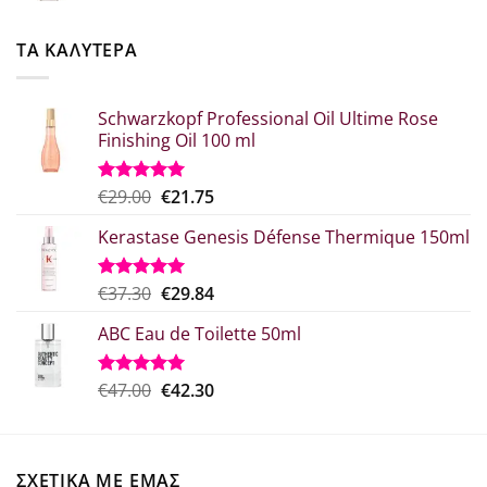
was:
τιμή
€52.20.
είναι:
ΤΑ ΚΑΛΥΤΕΡΑ
€41.76.
Schwarzkopf Professional Oil Ultime Rose
Finishing Oil 100 ml
Original
Η
€
29.00
€
21.75
Βαθμολογήθηκε
με
5.00
price
τρέχουσα
από 5
Kerastase Genesis Défense Thermique 150ml
was:
τιμή
€29.00.
είναι:
€21.75.
Original
Η
€
37.30
€
29.84
Βαθμολογήθηκε
με
5.00
price
τρέχουσα
από 5
ABC Eau de Toilette 50ml
was:
τιμή
€37.30.
είναι:
€29.84.
Original
Η
€
47.00
€
42.30
Βαθμολογήθηκε
με
5.00
price
τρέχουσα
από 5
was:
τιμή
€47.00.
είναι:
ΣΧΕΤΙΚΑ ΜΕ ΕΜΑΣ
€42.30.