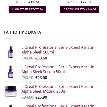
Original
Η
Original
Η
€
19.60
€
12.74
€
27.90
€
22.32
α
price
τρέχουσα
price
τρέχουσα
was:
τιμή
was:
τιμή
ΔΙΑΒΆΣΤΕ ΠΕΡΙΣΣΌΤΕΡΑ
ΠΡΟΣΘΉΚΗ ΣΤΟ ΚΑΛΆΘΙ
€19.60.
είναι:
€27.90.
είναι:
€12.74.
€22.32.
ΤΑ ΠΙΟ ΠΡΟΣΦΑΤΑ
L'Oreal Professionel Serie Expert Keratin
Alpha Sleek 500ml
Original
Η
€
44.80
€
33.60
price
τρέχουσα
L'Oreal Professionel Serie Expert Keratin
was:
τιμή
Alpha Sleek Serum 50ml
€44.80.
είναι:
Original
Η
€
30.70
€
23.00
€33.60.
price
τρέχουσα
L'Oreal Professionel Serie Expert Keratin
was:
τιμή
Alpha Sleek Μάσκα 250ml
€30.70.
είναι:
Original
Η
€
34.60
€
25.90
€23.00.
price
τρέχουσα
L'Oreal Professionel Serie Expert Keratin
was:
τιμή