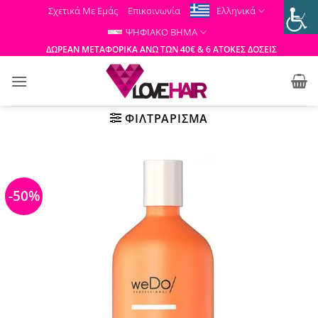
Μετάβαση
Σχετικά Με Εμάς
Επικοινωνία
Ελληνικά
στο
ΨΗΦΙΑΚΟ ΒΗΜΑ
περιεχόμενο
ΔΩΡΕΑΝ ΜΕΤΑΦΟΡΙΚΑ ΑΝΩ ΤΩΝ 40€ & 6 ΑΤΟΚΕΣ ΔΟΣΕΙΣ
ΦΙΛΤΡΆΡΙΣΜΑ
-50%