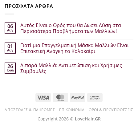
ΠΡΟΣΦΑΤΑ ΑΡΘΡΑ
Αυτός Είναι ο Ορός που θα Δώσει Λύση στα
06
Αυγ
Περισσότερα Προβλήματα των Μαλλιών!
Δεν
υπάρχουν
Γιατί μια Επαγγελματική Μάσκα Μαλλιών Είναι
01
σχόλια
στο
Αυγ
Επιτακτική Ανάγκη το Καλοκαίρι
Αυτός
Είναι
Δεν
ο
υπάρχουν
Λιπαρά Μαλλιά: Αντιμετώπιση και Χρήσιμες
26
Ορός
σχόλια
που
στο
Ιούλ
Συμβουλές
θα
Γιατί
Δώσει
μια
Δεν
Λύση
Επαγγελματική
υπάρχουν
στα
Μάσκα
σχόλια
Περισσότερα
Μαλλιών
στο
Προβλήματα
Είναι
Λιπαρά
Visa
MasterCard
PayPal
Cash
των
Επιτακτική
Μαλλιά:
Μαλλιών!
Ανάγκη
Αντιμετώπιση
On
το
και
Καλοκαίρι
Χρήσιμες
ΑΠΟΣΤΟΛΈΣ & ΠΛΗΡΩΜΈΣ
ΕΠΙΚΟΙΝΩΝΊΑ
ΌΡΟΙ & ΠΡΟΫΠΟΘΈΣΕΙΣ
Delivery
Συμβουλές
Copyright 2026 ©
LoveHair.GR