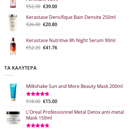
through
Original
Η
€
52.30
€
39.00
€10.90
price
τρέχουσα
Kerastase Densifique Bain Densite 250ml
was:
τιμή
Original
Η
€
26.00
€52.30.
€
20.80
είναι:
price
τρέχουσα
€39.00.
was:
τιμή
Kerastase Nutritive 8h Night Serum 90ml
€26.00.
είναι:
Original
Η
€
52.20
€
41.76
€20.80.
price
τρέχουσα
was:
τιμή
€52.20.
είναι:
ΤΑ ΚΑΛΥΤΕΡΑ
€41.76.
Milkshake Sun and More Beauty Mask 200ml
Original
Η
€
18.00
€
15.00
Βαθμολογήθηκε
με
5.00
price
τρέχουσα
από 5
L'Oreal Professionnel Metal Detox anti-metal
was:
τιμή
Mask 150ml
€18.00.
είναι:
€15.00.