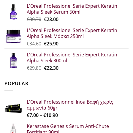
price
τρέχουσα
L'Oreal Professionel Serie Expert Keratin
was:
τιμή
Alpha Sleek Serum 50ml
€44.80.
είναι:
Original
Η
€
30.70
€
23.00
€33.60.
price
τρέχουσα
L'Oreal Professionel Serie Expert Keratin
was:
τιμή
Alpha Sleek Μάσκα 250ml
€30.70.
είναι:
Original
Η
€
34.60
€
25.90
€23.00.
price
τρέχουσα
L'Oreal Professionel Serie Expert Keratin
was:
τιμή
Alpha Sleek 300ml
€34.60.
είναι:
Original
Η
€
29.80
€
22.30
€25.90.
price
τρέχουσα
was:
τιμή
POPULAR
€29.80.
είναι:
€22.30.
L'Oreal Professionnel Inoa Βαφή χωρίς
αμμωνία 60gr
Price
€
7.00
–
€
10.90
range:
Kerastase Genesis Serum Anti-Chute
€7.00
Fortifiant 90ml