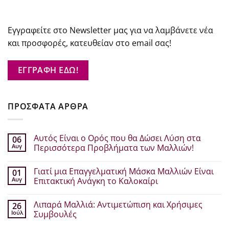
Εγγραφείτε στο Newsletter μας για να λαμβάνετε νέα
και προσφορές, κατευθείαν στο email σας!
ΕΓΓΡΑΦΗ ΕΔΩ!
ΠΡΟΣΦΑΤΑ ΑΡΘΡΑ
Αυτός Είναι ο Ορός που θα Δώσει Λύση στα
06
Αυγ
Περισσότερα Προβλήματα των Μαλλιών!
Δεν
υπάρχουν
Γιατί μια Επαγγελματική Μάσκα Μαλλιών Είναι
01
σχόλια
στο
Αυγ
Επιτακτική Ανάγκη το Καλοκαίρι
Αυτός
Είναι
Δεν
ο
υπάρχουν
Λιπαρά Μαλλιά: Αντιμετώπιση και Χρήσιμες
26
Ορός
σχόλια
που
στο
Ιούλ
Συμβουλές
θα
Γιατί
Δώσει
μια
Δεν