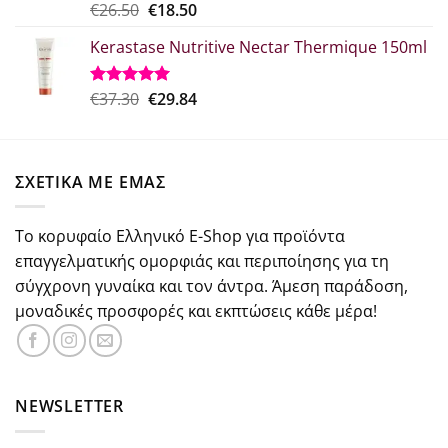
Original
Η
€
26.50
€
18.50
Βαθμολογήθηκε
με
5.00
price
τρέχουσα
από 5
Kerastase Nutritive Nectar Thermique 150ml
was:
τιμή
€26.50.
είναι:
€18.50.
Original
Η
€
37.30
€
29.84
Βαθμολογήθηκε
με
5.00
price
τρέχουσα
από 5
was:
τιμή
€37.30.
είναι:
ΣΧΕΤΙΚΑ ΜΕ ΕΜΑΣ
€29.84.
Το κορυφαίο Ελληνικό E-Shop για προϊόντα
επαγγελματικής ομορφιάς και περιποίησης για τη
σύγχρονη γυναίκα και τον άντρα. Άμεση παράδοση,
μοναδικές προσφορές και εκπτώσεις κάθε μέρα!
NEWSLETTER