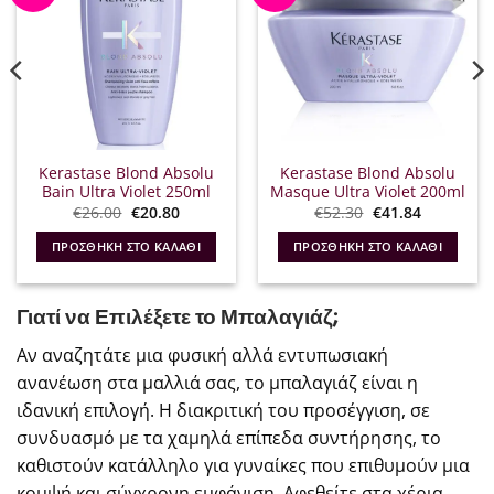
Kerastase Blond Absolu
Kerastase Blond Absolu
Bain Ultra Violet 250ml
Masque Ultra Violet 200ml
Original
Η
Original
Η
€
26.00
€
20.80
€
52.30
€
41.84
α
price
τρέχουσα
price
τρέχουσα
was:
τιμή
was:
τιμή
ΠΡΟΣΘΉΚΗ ΣΤΟ ΚΑΛΆΘΙ
ΠΡΟΣΘΉΚΗ ΣΤΟ ΚΑΛΆΘΙ
€26.00.
είναι:
€52.30.
είναι:
€20.80.
€41.84.
Γιατί να Επιλέξετε το Μπαλαγιάζ;
Αν αναζητάτε μια φυσική αλλά εντυπωσιακή
ανανέωση στα μαλλιά σας, το μπαλαγιάζ είναι η
ιδανική επιλογή. Η διακριτική του προσέγγιση, σε
συνδυασμό με τα χαμηλά επίπεδα συντήρησης, το
καθιστούν κατάλληλο για γυναίκες που επιθυμούν μια
κομψή και σύγχρονη εμφάνιση. Αφεθείτε στα χέρια