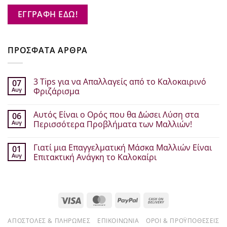
ΕΓΓΡΑΦΗ ΕΔΩ!
ΠΡΟΣΦΑΤΑ ΑΡΘΡΑ
3 Tips για να Απαλλαγείς από το Καλοκαιρινό
07
Αυγ
Φριζάρισμα
Δεν
υπάρχουν
Αυτός Είναι ο Ορός που θα Δώσει Λύση στα
06
σχόλια
στο
Αυγ
Περισσότερα Προβλήματα των Μαλλιών!
3
Tips
Δεν
για
υπάρχουν
Γιατί μια Επαγγελματική Μάσκα Μαλλιών Είναι
01
να
σχόλια
Απαλλαγείς
στο
Αυγ
Επιτακτική Ανάγκη το Καλοκαίρι
από
Αυτός
το
Είναι
Δεν
Καλοκαιρινό
ο
υπάρχουν
Φριζάρισμα
Ορός
σχόλια
που
στο
θα
Γιατί
Visa
MasterCard
PayPal
Cash
Δώσει
μια
Λύση
Επαγγελματική
On
στα
Μάσκα
Περισσότερα
Μαλλιών
ΑΠΟΣΤΟΛΈΣ & ΠΛΗΡΩΜΈΣ
ΕΠΙΚΟΙΝΩΝΊΑ
ΌΡΟΙ & ΠΡΟΫΠΟΘΈΣΕΙΣ
Delivery
Προβλήματα
Είναι