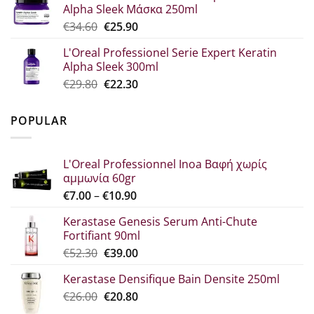
Alpha Sleek Μάσκα 250ml
€30.70.
είναι:
Original
Η
€
34.60
€
25.90
€23.00.
price
τρέχουσα
L'Oreal Professionel Serie Expert Keratin
was:
τιμή
Alpha Sleek 300ml
€34.60.
είναι:
Original
Η
€
29.80
€
22.30
€25.90.
price
τρέχουσα
was:
τιμή
POPULAR
€29.80.
είναι:
€22.30.
L'Oreal Professionnel Inoa Βαφή χωρίς
αμμωνία 60gr
Price
€
7.00
–
€
10.90
range:
Kerastase Genesis Serum Anti-Chute
€7.00
Fortifiant 90ml
through
Original
Η
€
52.30
€
39.00
€10.90
price
τρέχουσα
Kerastase Densifique Bain Densite 250ml
was:
τιμή
Original
Η
€
26.00
€52.30.
€
20.80
είναι:
price
τρέχουσα
€39.00.