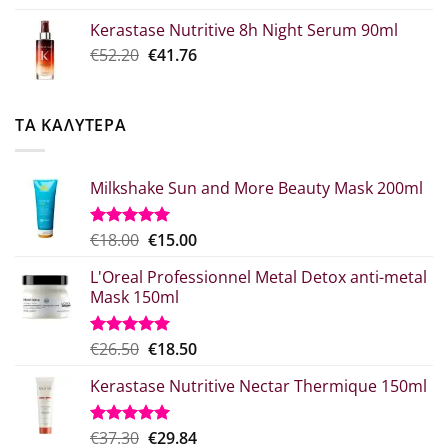
was:
τιμή
Kerastase Nutritive 8h Night Serum 90ml
€26.00.
είναι:
Original
Η
€
52.20
€
41.76
€20.80.
price
τρέχουσα
was:
τιμή
€52.20.
είναι:
ΤΑ ΚΑΛΥΤΕΡΑ
€41.76.
Milkshake Sun and More Beauty Mask 200ml
Original
Η
€
18.00
€
15.00
Βαθμολογήθηκε
με
5.00
price
τρέχουσα
από 5
L'Oreal Professionnel Metal Detox anti-metal
was:
τιμή
Mask 150ml
€18.00.
είναι:
€15.00.
Original
Η
€
26.50
€
18.50
Βαθμολογήθηκε
με
5.00
price
τρέχουσα
από 5
Kerastase Nutritive Nectar Thermique 150ml
was:
τιμή
€26.50.
είναι:
€18.50.
Original
Η
€
37.30
€
29.84
Βαθμολογήθηκε