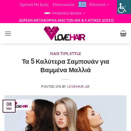
Μετάβαση
Σχετικά Με Εμάς
Επικοινωνία
Ελληνικά
στο
ΨΗΦΙΑΚΟ ΒΗΜΑ
περιεχόμενο
ΔΩΡΕΑΝ ΜΕΤΑΦΟΡΙΚΑ ΑΝΩ ΤΩΝ 40€ & 6 ΑΤΟΚΕΣ ΔΟΣΕΙΣ
HAIR TIPS
,
STYLE
Τα 5 Καλύτερα Σαμπουάν για
Βαμμένα Μαλλιά
POSTED ON
BY
LOVEHAIR.GR
08
Ιαν