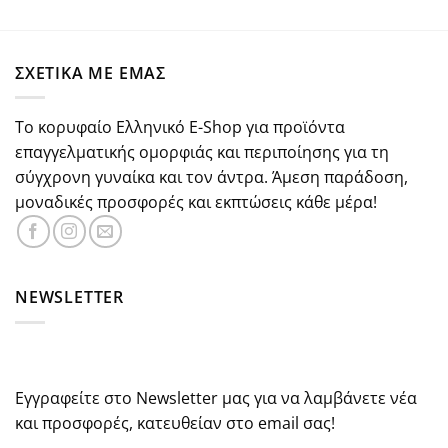
με
5.00
price
τρέχουσα
από 5
was:
τιμή
€37.30.
είναι:
ΣΧΕΤΙΚΑ ΜΕ ΕΜΑΣ
€29.84.
Το κορυφαίο Ελληνικό E-Shop για προϊόντα
επαγγελματικής ομορφιάς και περιποίησης για τη
σύγχρονη γυναίκα και τον άντρα. Άμεση παράδοση,
μοναδικές προσφορές και εκπτώσεις κάθε μέρα!
NEWSLETTER
Εγγραφείτε στο Newsletter μας για να λαμβάνετε νέα
και προσφορές, κατευθείαν στο email σας!