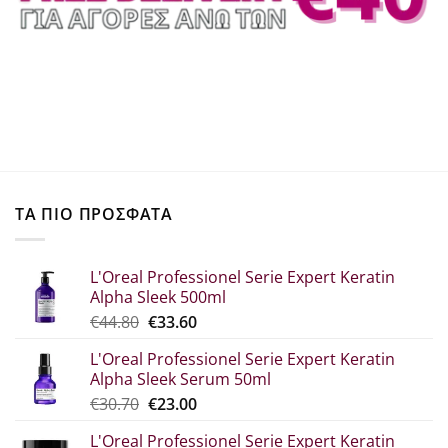
ΤΑ ΠΙΟ ΠΡΟΣΦΑΤΑ
L'Oreal Professionel Serie Expert Keratin
Alpha Sleek 500ml
Original
Η
€
44.80
€
33.60
price
τρέχουσα
L'Oreal Professionel Serie Expert Keratin
was:
τιμή
Alpha Sleek Serum 50ml
€44.80.
είναι:
Original
Η
€
30.70
€
23.00
€33.60.
price
τρέχουσα
L'Oreal Professionel Serie Expert Keratin
was:
τιμή