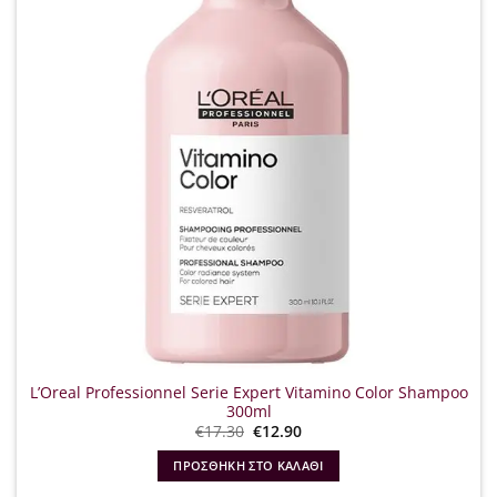
L’Oreal Professionnel Serie Expert Vitamino Color Shampoo
300ml
Original
Η
€
17.30
€
12.90
price
τρέχουσα
was:
τιμή
ΠΡΟΣΘΉΚΗ ΣΤΟ ΚΑΛΆΘΙ
€17.30.
είναι:
€12.90.