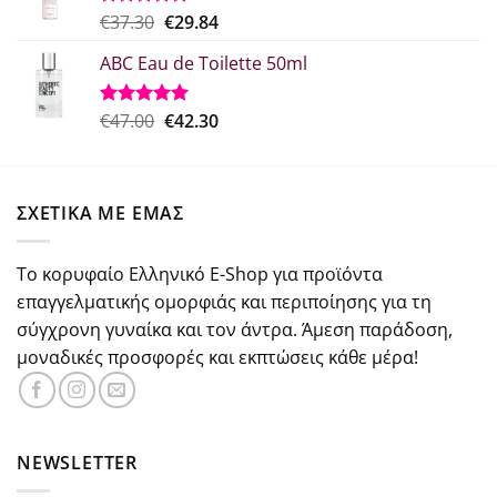
€21.75.
Original
Η
€
37.30
€
29.84
Βαθμολογήθηκε
με
5.00
price
τρέχουσα
από 5
ABC Eau de Toilette 50ml
was:
τιμή
€37.30.
είναι:
€29.84.
Original
Η
€
47.00
€
42.30
Βαθμολογήθηκε
με
5.00
price
τρέχουσα
από 5
was:
τιμή
€47.00.
είναι:
ΣΧΕΤΙΚΑ ΜΕ ΕΜΑΣ
€42.30.
Το κορυφαίο Ελληνικό E-Shop για προϊόντα
επαγγελματικής ομορφιάς και περιποίησης για τη
σύγχρονη γυναίκα και τον άντρα. Άμεση παράδοση,
μοναδικές προσφορές και εκπτώσεις κάθε μέρα!
NEWSLETTER