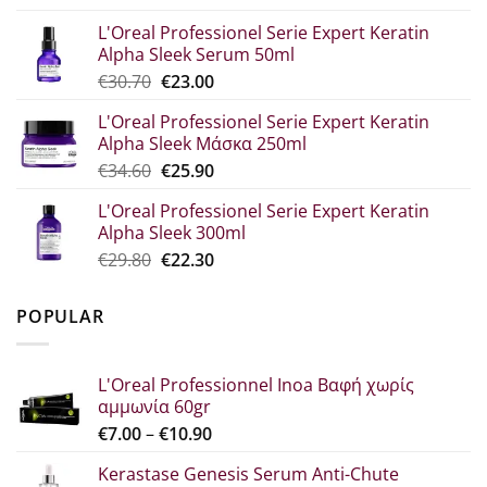
price
τρέχουσα
L'Oreal Professionel Serie Expert Keratin
was:
τιμή
Alpha Sleek Serum 50ml
€44.80.
είναι:
Original
Η
€
30.70
€
23.00
€33.60.
price
τρέχουσα
L'Oreal Professionel Serie Expert Keratin
was:
τιμή
Alpha Sleek Μάσκα 250ml
€30.70.
είναι:
Original
Η
€
34.60
€
25.90
€23.00.
price
τρέχουσα
L'Oreal Professionel Serie Expert Keratin
was:
τιμή
Alpha Sleek 300ml
€34.60.
είναι:
Original
Η
€
29.80
€
22.30
€25.90.
price
τρέχουσα
was:
τιμή
POPULAR
€29.80.
είναι:
€22.30.
L'Oreal Professionnel Inoa Βαφή χωρίς
αμμωνία 60gr
Price
€
7.00
–
€
10.90
range:
Kerastase Genesis Serum Anti-Chute
€7.00