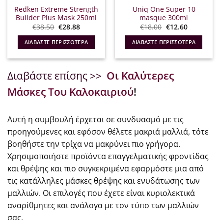
Redken Extreme Strength
Uniq One Super 10
Builder Plus Mask 250ml
masque 300ml
Original
Η
Original
Η
€
38.50
€
28.88
€
18.00
€
12.60
price
τρέχουσα
price
τρέχουσα
was:
τιμή
was:
τιμή
ΔΙΑΒΆΣΤΕ ΠΕΡΙΣΣΌΤΕΡΑ
ΔΙΑΒΆΣΤΕ ΠΕΡΙΣΣΌΤΕΡΑ
€38.50.
είναι:
€18.00.
είναι:
€28.88.
€12.60.
Διαβάστε επίσης >>
Οι Καλύτερες
Μάσκες Του Καλοκαιριού
!
Αυτή η συμβουλή έρχεται σε συνδυασμό με τις
προηγούμενες και εφόσον θέλετε μακριά μαλλιά, τότε
βοηθήστε την τρίχα να μακρύνει πιο γρήγορα.
Χρησιμοποιήστε προϊόντα επαγγελματικής φροντίδας
και θρέψης και πιο συγκεκριμένα εφαρμόστε μια από
τις κατάλληλες μάσκες θρέψης και ενυδάτωσης των
μαλλιών. Οι επιλογές που έχετε είναι κυριολεκτικά
αναρίθμητες και ανάλογα με τον τύπο των μαλλιών
σας.