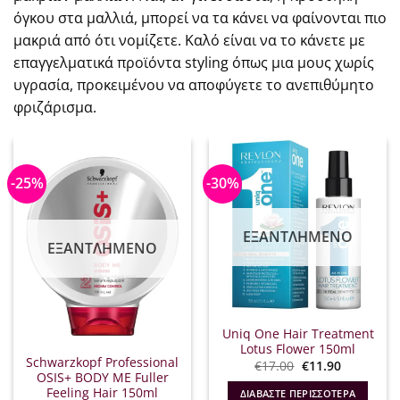
όγκου στα μαλλιά, μπορεί να τα κάνει να φαίνονται πιο
μακριά από ότι νομίζετε. Καλό είναι να το κάνετε με
επαγγελματικά προϊόντα styling όπως μια μους χωρίς
υγρασία, προκειμένου να αποφύγετε το ανεπιθύμητο
φριζάρισμα.
-25%
-30%
ΕΞΑΝΤΛΗΜΈΝΟ
ΕΞΑΝΤΛΗΜΈΝΟ
Uniq One Hair Treatment
Lotus Flower 150ml
Schwarzkopf Professional
Original
Η
€
17.00
€
11.90
price
τρέχουσα
OSIS+ BODY ME Fuller
was:
τιμή
Feeling Hair 150ml
ΔΙΑΒΆΣΤΕ ΠΕΡΙΣΣΌΤΕΡΑ
€17.00.
είναι: