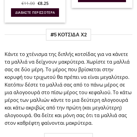
Original
Η
€
11.00
€
8.25
€11.90.
price
τρέχουσα
was:
τιμή
ΔΙΑΒΆΣΤΕ ΠΕΡΙΣΣΌΤΕΡΑ
€11.00.
είναι:
€8.25.
#5 ΚΟΤΣΙΔΑ Χ2
Κάντε το χτένισμα της διπλής κοτσίδας για να κάνετε
τα μαλλιά να δείχνουν μακρύτερα. Χωρίστε τα μαλλιά
σας σε δύο μέρη. Το μέρος που βρίσκεται στην
κορυφή του τριχωτού θα πρέπει να είναι μεγαλύτερο.
Κατόπιν δέστε τα μαλλιά σας από το πάνω μέρος σε
μια αλογοουρά στο πίσω μέρος του κεφαλιού. Το κάτω
μέρος των μαλλιών κάντε το μια δεύτερη αλογοουρά
και κάτω ακριβώς από την πρώτη (και μεγαλύτερη)
αλογοουρά. Θα δείτε και μόνη σας ότι τα μαλλιά σας
στον καθρέφτη φαίνονται μακρύτερα.