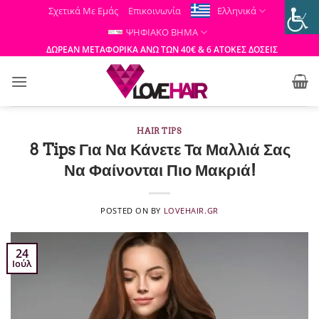
Μετάβαση
Σχετικά Με Εμάς
Επικοινωνία
Ελληνικά
στο
ΨΗΦΙΑΚΟ ΒΗΜΑ
περιεχόμενο
ΔΩΡΕΑΝ ΜΕΤΑΦΟΡΙΚΑ ΑΝΩ ΤΩΝ 40€ & 6 ΑΤΟΚΕΣ ΔΟΣΕΙΣ
HAIR TIPS
8 Tips Για Να Κάνετε Τα Μαλλιά Σας
Να Φαίνονται Πιο Μακριά!
POSTED ON
BY
LOVEHAIR.GR
24
Ιούλ