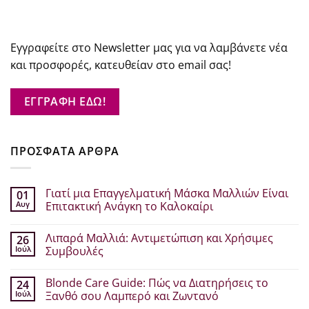
Εγγραφείτε στο Newsletter μας για να λαμβάνετε νέα
και προσφορές, κατευθείαν στο email σας!
ΕΓΓΡΑΦΗ ΕΔΩ!
ΠΡΟΣΦΑΤΑ ΑΡΘΡΑ
Γιατί μια Επαγγελματική Μάσκα Μαλλιών Είναι
01
Αυγ
Επιτακτική Ανάγκη το Καλοκαίρι
Δεν
υπάρχουν
Λιπαρά Μαλλιά: Αντιμετώπιση και Χρήσιμες
26
σχόλια
στο
Ιούλ
Συμβουλές
Γιατί
μια
Δεν
Επαγγελματική
υπάρχουν
Blonde Care Guide: Πώς να Διατηρήσεις το
24
Μάσκα
σχόλια
Μαλλιών
στο
Ιούλ
Ξανθό σου Λαμπερό και Ζωντανό
Είναι
Λιπαρά