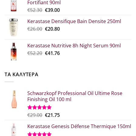
Fortifiant 90ml
through
Original
Η
€
52.30
€
39.00
€10.90
price
τρέχουσα
Kerastase Densifique Bain Densite 250ml
was:
τιμή
Original
Η
€
26.00
€52.30.
€
20.80
είναι:
price
τρέχουσα
€39.00.
was:
τιμή
Kerastase Nutritive 8h Night Serum 90ml
€26.00.
είναι:
Original
Η
€
52.20
€
41.76
€20.80.
price
τρέχουσα
was:
τιμή
€52.20.
είναι:
ΤΑ ΚΑΛΥΤΕΡΑ
€41.76.
Schwarzkopf Professional Oil Ultime Rose
Finishing Oil 100 ml
Original
Η
€
29.00
€
21.75
Βαθμολογήθηκε
με
5.00
price
τρέχουσα
από 5
Kerastase Genesis Défense Thermique 150ml
was:
τιμή
€29.00.
είναι: