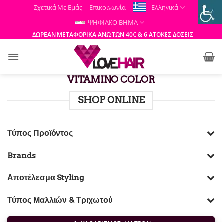
Μετάβαση
Σχετικά Με Εμάς
Επικοινωνία
Ελληνικά
στο
ΨΗΦΙΑΚΟ ΒΗΜΑ
περιεχόμενο
ΔΩΡΕΑΝ ΜΕΤΑΦΟΡΙΚΑ ΑΝΩ ΤΩΝ 40€ & 6 ΑΤΟΚΕΣ ΔΟΣΕΙΣ
VITAMINO COLOR
SHOP ONLINE
Τύπος Προϊόντος
Brands
Αποτέλεσμα Styling
Τύπος Μαλλιών & Τριχωτού