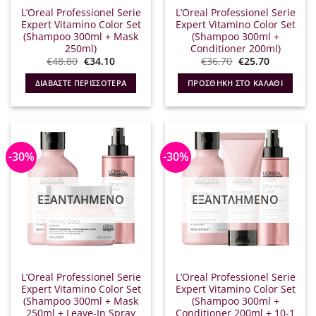
L’Oreal Professionel Serie
L’Oreal Professionel Serie
Expert Vitamino Color Set
Expert Vitamino Color Set
(Shampoo 300ml + Mask
(Shampoo 300ml +
250ml)
Conditioner 200ml)
Original
Η
Original
Η
€
48.80
€
34.10
€
36.70
€
25.70
price
τρέχουσα
price
τρέχουσα
was:
τιμή
was:
τιμή
ΔΙΑΒΆΣΤΕ ΠΕΡΙΣΣΌΤΕΡΑ
ΠΡΟΣΘΉΚΗ ΣΤΟ ΚΑΛΆΘΙ
€48.80.
είναι:
€36.70.
είναι:
€34.10.
€25.70.
-30%
-30%
ΕΞΑΝΤΛΗΜΈΝΟ
ΕΞΑΝΤΛΗΜΈΝΟ
L’Oreal Professionel Serie
L’Oreal Professionel Serie
Expert Vitamino Color Set
Expert Vitamino Color Set
(Shampoo 300ml + Mask
(Shampoo 300ml +
250ml + Leave-In Spray
Conditioner 200ml + 10-1