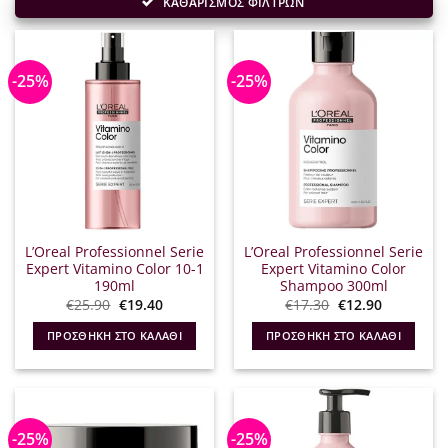
ΚΑΘΑΡΙΣΜΟΣ ΦΙΛΤΡΩΝ
-25%
-25%
L’Oreal Professionnel Serie
L’Oreal Professionnel Serie
Expert Vitamino Color 10-1
Expert Vitamino Color
190ml
Shampoo 300ml
Original
Η
Original
Η
€
25.90
€
19.40
€
17.30
€
12.90
price
τρέχουσα
price
τρέχουσα
was:
τιμή
was:
τιμή
ΠΡΟΣΘΉΚΗ ΣΤΟ ΚΑΛΆΘΙ
ΠΡΟΣΘΉΚΗ ΣΤΟ ΚΑΛΆΘΙ
€25.90.
είναι:
€17.30.
είναι:
€19.40.
€12.90.
-25%
-25%