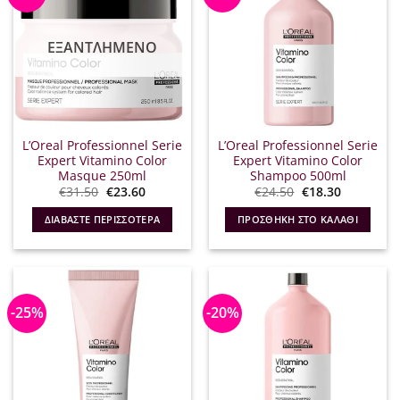
ΕΞΑΝΤΛΗΜΈΝΟ
L’Oreal Professionnel Serie
L’Oreal Professionnel Serie
Expert Vitamino Color
Expert Vitamino Color
Masque 250ml
Shampoo 500ml
Original
Η
Original
Η
€
31.50
€
23.60
€
24.50
€
18.30
price
τρέχουσα
price
τρέχουσα
was:
τιμή
was:
τιμή
ΔΙΑΒΆΣΤΕ ΠΕΡΙΣΣΌΤΕΡΑ
ΠΡΟΣΘΉΚΗ ΣΤΟ ΚΑΛΆΘΙ
€31.50.
είναι:
€24.50.
είναι:
€23.60.
€18.30.
-25%
-20%