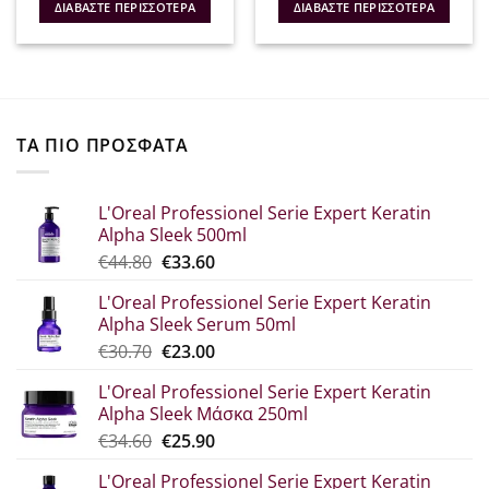
was:
τιμή
was:
τιμή
ΔΙΑΒΆΣΤΕ ΠΕΡΙΣΣΌΤΕΡΑ
ΔΙΑΒΆΣΤΕ ΠΕΡΙΣΣΌΤΕΡΑ
€40.00.
είναι:
€47.80.
είναι:
€32.00.
€28.00.
ΤΑ ΠΙΟ ΠΡΟΣΦΑΤΑ
L'Oreal Professionel Serie Expert Keratin
Alpha Sleek 500ml
Original
Η
€
44.80
€
33.60
price
τρέχουσα
L'Oreal Professionel Serie Expert Keratin
was:
τιμή
Alpha Sleek Serum 50ml
€44.80.
είναι:
Original
Η
€
30.70
€
23.00
€33.60.
price
τρέχουσα
L'Oreal Professionel Serie Expert Keratin
was:
τιμή
Alpha Sleek Μάσκα 250ml
€30.70.
είναι:
Original
Η
€
34.60
€
25.90
€23.00.
price
τρέχουσα
L'Oreal Professionel Serie Expert Keratin
was:
τιμή