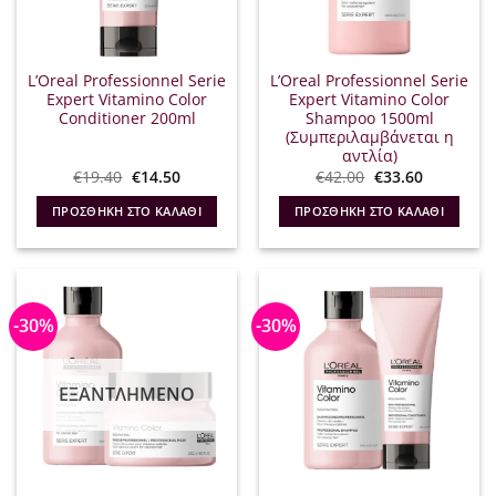
L’Oreal Professionnel Serie
L’Oreal Professionnel Serie
Expert Vitamino Color
Expert Vitamino Color
Conditioner 200ml
Shampoo 1500ml
(Συμπεριλαμβάνεται η
αντλία)
Original
Η
Original
Η
€
19.40
€
14.50
€
42.00
€
33.60
price
τρέχουσα
price
τρέχουσα
was:
τιμή
was:
τιμή
ΠΡΟΣΘΉΚΗ ΣΤΟ ΚΑΛΆΘΙ
ΠΡΟΣΘΉΚΗ ΣΤΟ ΚΑΛΆΘΙ
€19.40.
είναι:
€42.00.
είναι:
€14.50.
€33.60.
-30%
-30%
ΕΞΑΝΤΛΗΜΈΝΟ