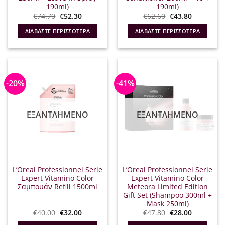
190ml)
190ml)
Original
Η
Original
Η
€
74.70
€
52.30
€
62.60
€
43.80
price
τρέχουσα
price
τρέχουσα
was:
τιμή
was:
τιμή
ΔΙΑΒΆΣΤΕ ΠΕΡΙΣΣΌΤΕΡΑ
ΔΙΑΒΆΣΤΕ ΠΕΡΙΣΣΌΤΕΡΑ
€74.70.
είναι:
€62.60.
είναι:
€52.30.
€43.80.
-20%
-41%
ΕΞΑΝΤΛΗΜΈΝΟ
ΕΞΑΝΤΛΗΜΈΝΟ
L’Oreal Professionnel Serie
L’Oreal Professionnel Serie
Expert Vitamino Color
Expert Vitamino Color
Σαμπουάν Refill 1500ml
Meteora Limited Edition
Gift Set (Shampoo 300ml +
Mask 250ml)
Original
Η
Original
Η
€
40.00
€
32.00
€
47.80
€
28.00
price
τρέχουσα
price
τρέχουσα