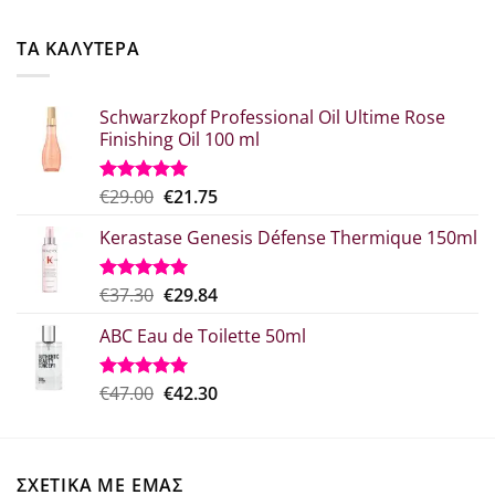
was:
τιμή
€52.20.
είναι:
ΤΑ ΚΑΛΥΤΕΡΑ
€41.76.
Schwarzkopf Professional Oil Ultime Rose
Finishing Oil 100 ml
Original
Η
€
29.00
€
21.75
Βαθμολογήθηκε
με
5.00
price
τρέχουσα
από 5
Kerastase Genesis Défense Thermique 150ml
was:
τιμή
€29.00.
είναι:
€21.75.
Original
Η
€
37.30
€
29.84
Βαθμολογήθηκε
με
5.00
price
τρέχουσα
από 5
ABC Eau de Toilette 50ml
was:
τιμή
€37.30.
είναι:
€29.84.
Original
Η
€
47.00
€
42.30
Βαθμολογήθηκε
με
5.00
price
τρέχουσα
από 5
was:
τιμή
€47.00.
είναι:
ΣΧΕΤΙΚΑ ΜΕ ΕΜΑΣ
€42.30.