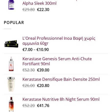
Alpha Sleek 300ml
€34.60.
είναι:
Original
Η
€
29.80
€
22.30
€25.90.
price
τρέχουσα
was:
τιμή
POPULAR
€29.80.
είναι:
€22.30.
L'Oreal Professionnel Inoa Βαφή χωρίς
αμμωνία 60gr
Price
€
7.00
–
€
10.90
range:
Kerastase Genesis Serum Anti-Chute
€7.00
Fortifiant 90ml
through
Original
Η
€
52.30
€
39.00
€10.90
price
τρέχουσα
Kerastase Densifique Bain Densite 250ml
was:
τιμή
Original
Η
€
26.00
€52.30.
€
20.80
είναι:
price
τρέχουσα
€39.00.
was:
τιμή
Kerastase Nutritive 8h Night Serum 90ml
€26.00.
είναι:
Original
Η
€
52.20
€
41.76
€20.80.
price
τρέχουσα