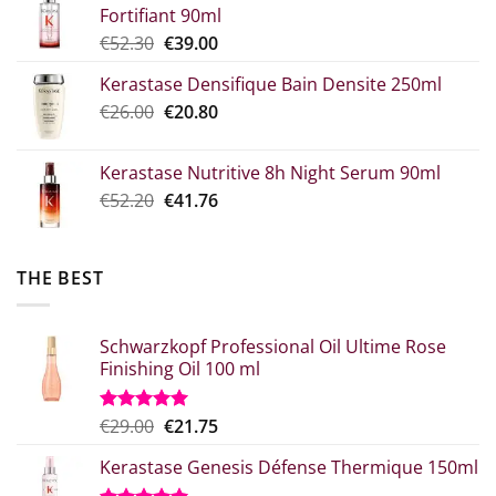
Fortifiant 90ml
through
Original
Η
€
52.30
€
39.00
€10.90
price
τρέχουσα
Kerastase Densifique Bain Densite 250ml
was:
τιμή
Original
The
€
26.00
€52.30.
€
20.80
είναι:
price
current
€39.00.
what:
price
Kerastase Nutritive 8h Night Serum 90ml
€26.00.
is:
Original
Η
€
52.20
€
41.76
€20.80.
price
τρέχουσα
was:
τιμή
€52.20.
είναι:
THE BEST
€41.76.
Schwarzkopf Professional Oil Ultime Rose
Finishing Oil 100 ml
Original
Η
€
29.00
€
21.75
Rated
5.00
out of 5
price
τρέχουσα
Kerastase Genesis Défense Thermique 150ml
what:
τιμή
€29.00.
είναι: