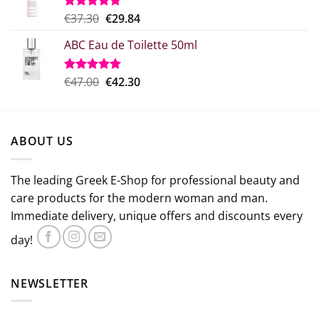
€21.75.
Original
Η
€
37.30
€
29.84
Rated
5.00
out of 5
price
τρέχουσα
ABC Eau de Toilette 50ml
was:
τιμή
€37.30.
είναι:
€29.84.
Original
The
€
47.00
€
42.30
Rated
5.00
out of 5
price
current
which
price
was:
is:
ABOUT US
€47.00.
€42.30.
The leading Greek E-Shop for professional beauty and
care products for the modern woman and man.
Immediate delivery, unique offers and discounts every
day!
NEWSLETTER