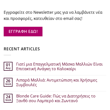
Εγγραφείτε στο Newsletter μας για να λαμβάνετε νέα
και προσφορές, κατευθείαν στο email σας!
ΕΓΓΡΑΦΗ ΕΔΩ!
RECENT ARTICLES
Γιατί μια Επαγγελματική Μάσκα Μαλλιών Είναι
01
Αυγ
Επιτακτική Ανάγκη το Καλοκαίρι
Δεν
υπάρχουν
Λιπαρά Μαλλιά: Αντιμετώπιση και Χρήσιμες
26
σχόλια
στο
Ιούλ
Συμβουλές
Γιατί
μια
Δεν
Επαγγελματική
υπάρχουν
Blonde Care Guide: Πώς να Διατηρήσεις το
24
Μάσκα
σχόλια
Μαλλιών
στο
Ιούλ
Ξανθό σου Λαμπερό και Ζωντανό
Είναι
Λιπαρά
Επιτακτική
Μαλλιά:
Δεν
Ανάγκη
Αντιμετώπιση
υπάρχουν