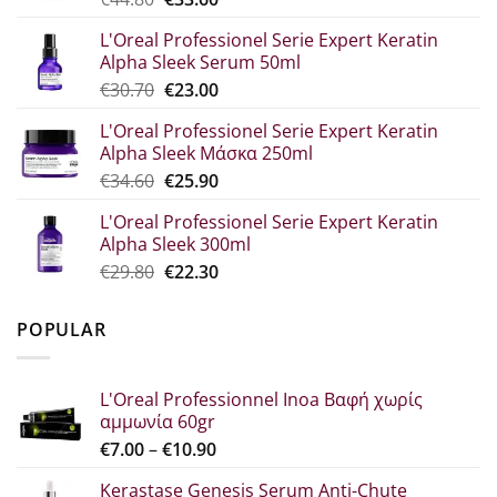
price
current
L'Oreal Professionel Serie Expert Keratin
was:
price
Alpha Sleek Serum 50ml
€44.80.
is:
Original
Η
€
30.70
€
23.00
€33.60.
price
τρέχουσα
L'Oreal Professionel Serie Expert Keratin
was:
τιμή
Alpha Sleek Μάσκα 250ml
€30.70.
είναι:
Original
The
€
34.60
€
25.90
€23.00.
price
current
L'Oreal Professionel Serie Expert Keratin
which
price
Alpha Sleek 300ml
was:
is:
Original
Η
€
29.80
€
22.30
€34.60.
€25.90.
price
τρέχουσα
was:
τιμή
POPULAR
€29.80.
είναι:
€22.30.
L'Oreal Professionnel Inoa Βαφή χωρίς
αμμωνία 60gr
Price
€
7.00
–
€
10.90
range:
Kerastase Genesis Serum Anti-Chute
€7.00