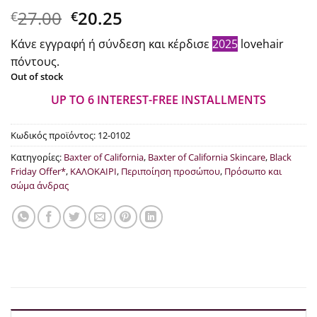
Original
Η
27.00
20.25
€
€
price
τρέχουσα
Κάνε εγγραφή ή σύνδεση και κέρδισε
2025
lovehair
was:
τιμή
πόντους.
€27.00.
είναι:
Out of stock
€20.25.
UP TO 6 INTEREST-FREE INSTALLMENTS
Κωδικός προϊόντος:
12-0102
Κατηγορίες:
Baxter of California
,
Baxter of California Skincare
,
Black
Friday Offer*
,
ΚΑΛΟΚΑΙΡΙ
,
Περιποίηση προσώπου
,
Πρόσωπο και
σώμα άνδρας