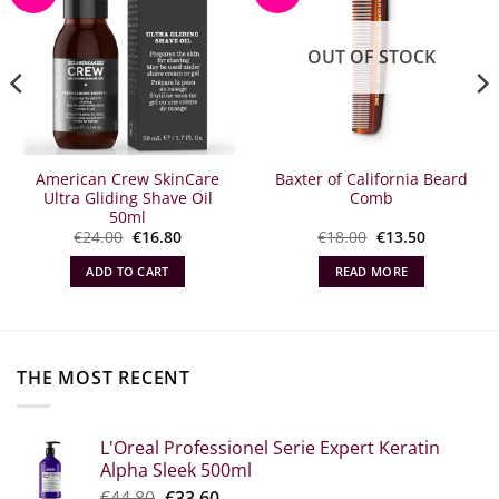
OUT OF STOCK
American Crew SkinCare
Baxter of California Beard
Ultra Gliding Shave Oil
Comb
50ml
Original
The
Original
The
€
24.00
€
16.80
€
18.00
€
13.50
α
price
current
price
current
what:
price
what:
price
ADD TO CART
READ MORE
€24.00.
is:
€18.00.
is:
€16.80.
€13.50.
THE MOST RECENT
L'Oreal Professionel Serie Expert Keratin
Alpha Sleek 500ml
Original
The
€
44.80
€
33.60