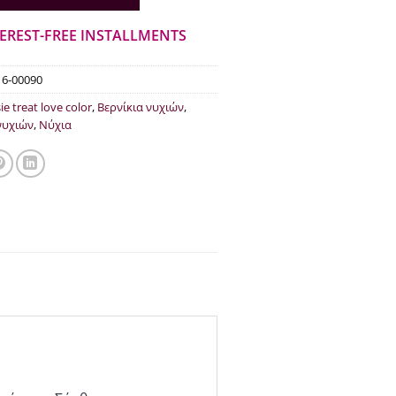
€10.80.
TEREST-FREE INSTALLMENTS
16-00090
ie treat love color
,
Βερνίκια νυχιών
,
νυχιών
,
Νύχια