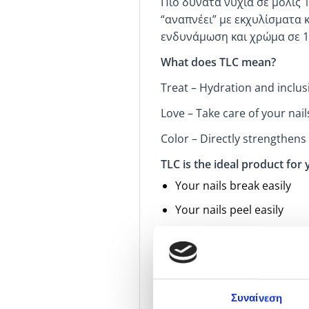
Πιο δυνατά νύχια σε μόλις 
“αναπνέει” με εκχυλίσματα 
ενδυνάμωση και χρώμα σε 1 
What does TLC mean?
Treat – Hydration and inclusi
Love – Take care of your nail
Color – Directly strengthens 
TLC is the ideal product for 
Your nails break easily
Your nails peel easily
You feel that your nails 
You want to care about yo
You like varnishes with lig
Συναίνεση