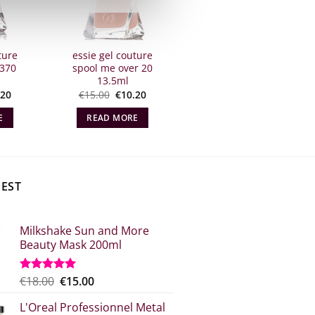
ture
essie gel couture
 370
spool me over 20
13.5ml
inal
The
Original
The
.20
€
15.00
€
10.20
e
current
price
current
t:
price
what:
price
E
READ MORE
00.
is:
€15.00.
is:
€10.20.
€10.20.
BEST
Milkshake Sun and More
Beauty Mask 200ml
Original
Η
€
18.00
€
15.00
Rated
5.00
out of 5
price
τρέχουσα
L'Oreal Professionnel Metal
what:
τιμή