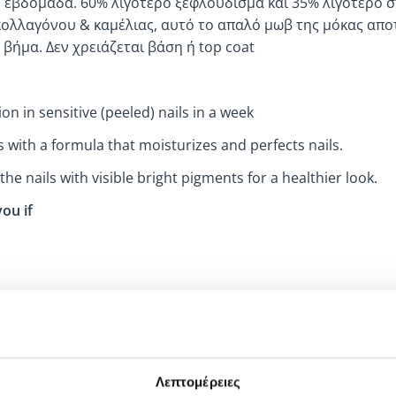
1 εβδομάδα. 60% λιγότερο ξεφλούδισμα και 35% λιγότερο 
κολλαγόνου & καμέλιας, αυτό το απαλό μωβ της μόκας αποτ
βήμα. Δεν χρειάζεται βάση ή top coat
on in sensitive (peeled) nails in a week
s with a formula that moisturizes and perfects nails.
the nails with visible bright pigments for a healthier look.
you if
need to breathe
ur nails without avoiding color
ht irideskness.
Λεπτομέρειες