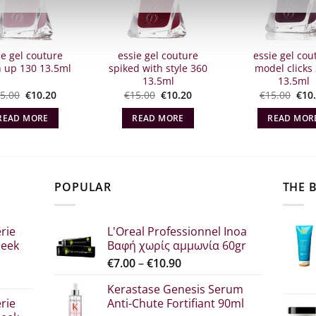
ie gel couture
essie gel couture
essie gel cou
 up 130 13.5ml
spiked with style 360
model clicks
13.5ml
13.5ml
Original
The
Original
The
Orig
5.00
€
10.20
€
15.00
€
10.20
€
15.00
€
10
price
current
price
current
pric
what:
price
what:
price
wha
READ MORE
READ MORE
READ MOR
€15.00.
is:
€15.00.
is:
€15.
€10.20.
€10.20.
POPULAR
THE 
rie
L'Oreal Professionnel Inoa
leek
Βαφή χωρίς αμμωνία 60gr
Price
€
7.00
–
€
10.90
range:
Kerastase Genesis Serum
€7.00
rie
Anti-Chute Fortifiant 90ml
through