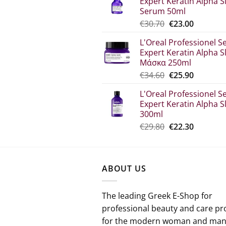
Expert Keratin Alpha S
€44.80.
is:
Serum 50ml
€33.60.
Original
Η
€
30.70
€
23.00
price
τρέχου
L'Oreal Professionel Se
was:
τιμή
Expert Keratin Alpha S
€30.70.
είναι:
Μάσκα 250ml
€23.00.
Original
The
€
34.60
€
25.90
price
current
L'Oreal Professionel Se
which
price
Expert Keratin Alpha S
was:
is:
300ml
€34.60.
€25.90.
Original
Η
€
29.80
€
22.30
price
τρέχου
was:
τιμή
€29.80.
είναι:
ABOUT US
€22.30.
The leading Greek E-Shop for
professional beauty and care pr
for the modern woman and man