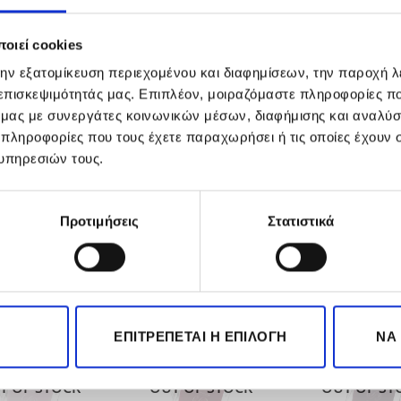
and Color Strengthener Nail Polish
on clean and dry nails
.
οιεί cookies
ation for best results bleach your nails every night pass the 
την εξατομίκευση περιεχομένου και διαφημίσεων, την παροχή 
procedure on a weekly basis
 επισκεψιμότητάς μας. Επιπλέον, μοιραζόμαστε πληροφορίες π
ό μας με συνεργάτες κοινωνικών μέσων, διαφήμισης και αναλύσ
uct for a more intense effect on the paint
 πληροφορίες που τους έχετε παραχωρήσει ή τις οποίες έχουν σ
p coat
υπηρεσιών τους.
Προτιμήσεις
Στατιστικά
ΕΠΙΤΡΈΠΕΤΑΙ Η ΕΠΙΛΟΓΉ
ΝΑ
-32%
-32%
T OF STOCK
OUT OF STOCK
OUT OF ST