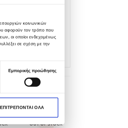
varnish again the next
λειτουργιών κοινωνικών
ου αφορούν τον τρόπο που
εων, οι οποίοι ενδεχομένως
υλλέξει σε σχέση με την
Εμπορικής προώθησης
 ΕΠΙΤΡΈΠΟΝΤΑΙ ΌΛΑ
-32%
OCK
OUT OF STOCK