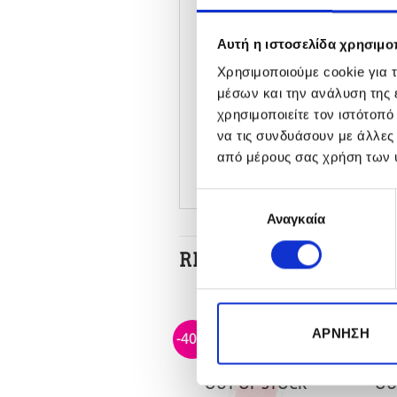
Tips for applying:
Apply it
Essie Treat Love 
Αυτή η ιστοσελίδα χρησιμοπ
The first 3 days of applic
Χρησιμοποιούμε cookie για 
morning then repeat the 
μέσων και την ανάλυση της
χρησιμοποιείτε τον ιστότοπ
Apply 2 layers of the prod
να τις συνδυάσουν με άλλες
No need for a stand or to
από μέρους σας χρήση των 
Επιλογή
Αναγκαία
συγκατάθεσης
RELATED PRODUCTS
ΆΡΝΗΣΗ
-37%
-40%
-32%
OUT OF STOCK
OUT OF STOCK
OU