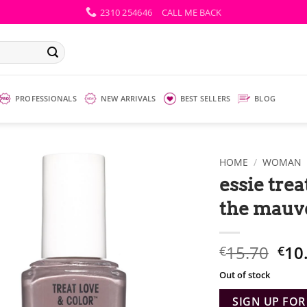
2310 254646
CALL ME BACK
PROFESSIONALS
NEW ARRIVALS
BEST SELLERS
BLOG
HOME
/
WOMAN
essie trea
the mauv
Ori
15.70
10
€
€
pri
Out of stock
was
€15
SIGN UP FOR