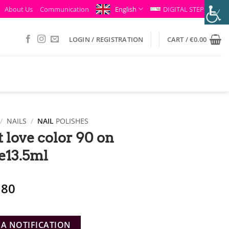
About Us
Communication
English
DIGITAL STEP
LOGIN / REGISTRATION
CART /
€
0.00
/
NAILS
/
NAIL
POLISHES
t love color 90 on
e13.5ml
ginal
Η
.80
ce
τρέχουσα
:
τιμή
.70.
είναι:
 A NOTIFICATION