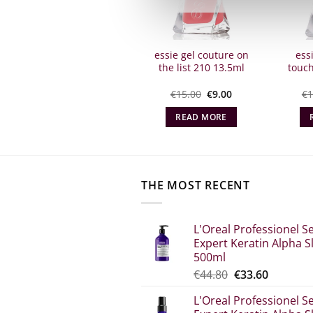
essie gel couture style
essie gel couture on
ess
in excess 190 13.5ml
the list 210 13.5ml
touch
Original
Η
Original
The
€
15.00
€
9.50
€
15.00
€
9.00
€
1
price
τρέχουσα
price
current
what:
τιμή
what:
price
READ MORE
READ MORE
€15.00.
είναι:
€15.00.
is:
€9.50.
€9.00.
THE MOST RECENT
L'Oreal Professionel Se
Expert Keratin Alpha S
500ml
Original
The
€
44.80
€
33.60
price
current
L'Oreal Professionel Se
was:
price