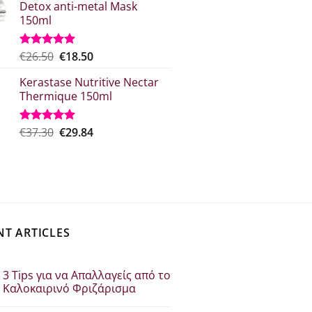
Detox anti-metal Mask
€18.00.
είναι:
150ml
€15.00.
Original
Η
€
26.50
€
18.50
Rated
5.00
out of 5
price
τρέχουσα
Kerastase Nutritive Nectar
was:
τιμή
Thermique 150ml
€26.50.
είναι:
€18.50.
Original
Η
€
37.30
€
29.84
Rated
5.00
out of 5
price
τρέχουσα
was:
τιμή
€37.30.
είναι:
€29.84.
NT ARTICLES
3 Tips για να Απαλλαγείς από το
Καλοκαιρινό Φριζάρισμα
Δεν