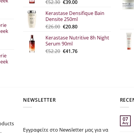
leek
Original
Η
€
52.30
€
39.00
€10.90
price
τρέχουσα
Kerastase Densifique Bain
was:
τιμή
Densite 250ml
σα
€52.30.
είναι:
rie
Original
The
€
26.00
€
20.80
€39.00.
leek
price
current
Kerastase Nutritive 8h Night
what:
price
Serum 90ml
€26.00.
is:
Original
Η
€
52.20
€
41.76
€20.80.
rie
price
τρέχουσα
leek
was:
τιμή
€52.20.
είναι:
€41.76.
σα
NEWSLETTER
RECE
07
oducts
Αυγ
Εγγραφείτε στο Newsletter μας για να
.