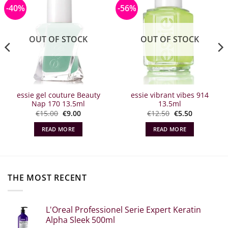
-40%
-56%
OUT OF STOCK
OUT OF STOCK
essie gel couture Beauty
essie vibrant vibes 914
Nap 170 13.5ml
13.5ml
Original
The
Original
The
€
15.00
€
9.00
€
12.50
€
5.50
price
current
price
current
what:
price
what:
price
READ MORE
READ MORE
€15.00.
is:
€12.50.
is:
€9.00.
€5.50.
THE MOST RECENT
L'Oreal Professionel Serie Expert Keratin
Alpha Sleek 500ml