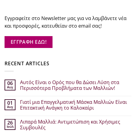
Εγγραφείτε στο Newsletter μας για να λαμβάνετε νέα
και προσφορές, κατευθείαν στο email σας!
ΕΓΓΡΑΦΗ ΕΔΩ!
RECENT ARTICLES
Αυτός Είναι ο Ορός που θα Δώσει Λύση στα
06
Αυγ
Περισσότερα Προβλήματα των Μαλλιών!
Δεν
υπάρχουν
Γιατί μια Επαγγελματική Μάσκα Μαλλιών Είναι
01
σχόλια
στο
Αυγ
Επιτακτική Ανάγκη το Καλοκαίρι
Αυτός
Είναι
Δεν
ο
υπάρχουν
Λιπαρά Μαλλιά: Αντιμετώπιση και Χρήσιμες
26
Ορός
σχόλια
που
στο
Ιούλ
Συμβουλές
θα
Γιατί
Δώσει
μια
Δεν