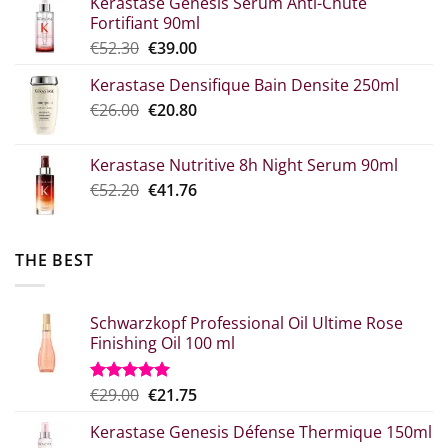
Kerastase Genesis Serum Anti-Chute
€7.00
Fortifiant 90ml
through
Original
Η
€
52.30
€
39.00
€10.90
price
τρέχουσα
Kerastase Densifique Bain Densite 250ml
was:
τιμή
Original
The
€
26.00
€52.30.
€
20.80
είναι:
price
current
€39.00.
what:
price
Kerastase Nutritive 8h Night Serum 90ml
€26.00.
is:
Original
Η
€
52.20
€
41.76
€20.80.
price
τρέχουσα
was:
τιμή
€52.20.
είναι:
THE BEST
€41.76.
Schwarzkopf Professional Oil Ultime Rose
Finishing Oil 100 ml
Original
Η
€
29.00
€
21.75
Rated
5.00
out of 5
price
τρέχουσα
Kerastase Genesis Défense Thermique 150ml
what:
τιμή