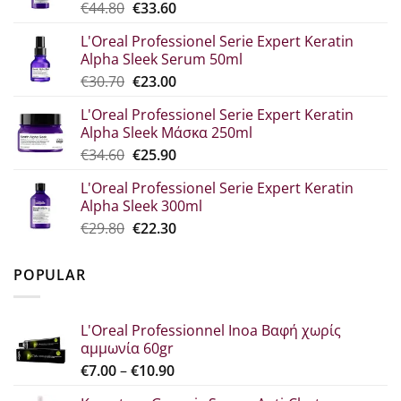
Original
The
€
44.80
€
33.60
price
current
L'Oreal Professionel Serie Expert Keratin
was:
price
Alpha Sleek Serum 50ml
€44.80.
is:
Original
Η
€
30.70
€
23.00
€33.60.
price
τρέχουσα
L'Oreal Professionel Serie Expert Keratin
was:
τιμή
Alpha Sleek Μάσκα 250ml
€30.70.
είναι:
Original
The
€
34.60
€
25.90
€23.00.
price
current
L'Oreal Professionel Serie Expert Keratin
which
price
Alpha Sleek 300ml
was:
is:
Original
Η
€
29.80
€
22.30
€34.60.
€25.90.
price
τρέχουσα
was:
τιμή
POPULAR
€29.80.
είναι:
€22.30.
L'Oreal Professionnel Inoa Βαφή χωρίς
αμμωνία 60gr
Price
€
7.00
–
€
10.90
range: