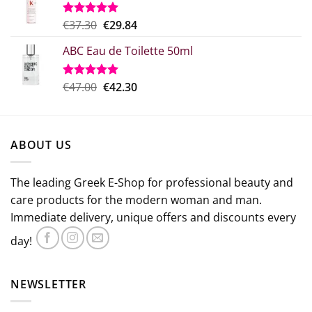
€29.00.
είναι:
€21.75.
Original
Η
€
37.30
€
29.84
Rated
5.00
out of 5
price
τρέχουσα
ABC Eau de Toilette 50ml
was:
τιμή
€37.30.
είναι:
€29.84.
Original
The
€
47.00
€
42.30
Rated
5.00
out of 5
price
current
which
price
was:
is:
ABOUT US
€47.00.
€42.30.
The leading Greek E-Shop for professional beauty and
care products for the modern woman and man.
Immediate delivery, unique offers and discounts every
day!
NEWSLETTER