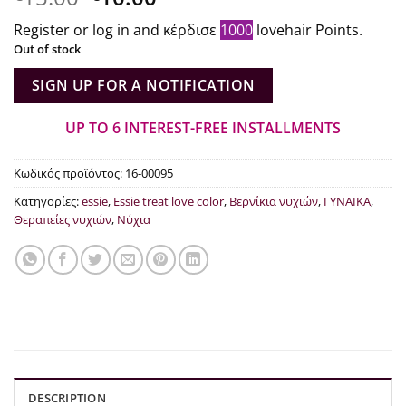
price
current
Register or log in and κέρδισε
1000
lovehair Points.
what:
price
Out of stock
€15.00.
is:
€10.00.
SIGN UP FOR A NOTIFICATION
UP TO 6 INTEREST-FREE INSTALLMENTS
Κωδικός προϊόντος:
16-00095
Κατηγορίες:
essie
,
Essie treat love color
,
Βερνίκια νυχιών
,
ΓΥΝΑΙΚΑ
,
Θεραπείες νυχιών
,
Νύχια
DESCRIPTION