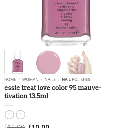
HOME
/
WOMAN
/
NAILS
/
NAIL
POLISHES
essie treat love color 95 mauve-
tivation 13.5ml
Original
The
15.00
10.00
€
€