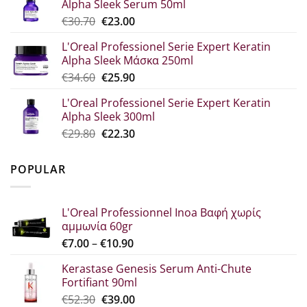
Alpha Sleek Serum 50ml
€44.80.
is:
Original
Η
€
30.70
€
23.00
€33.60.
price
τρέχουσα
L'Oreal Professionel Serie Expert Keratin
was:
τιμή
Alpha Sleek Μάσκα 250ml
€30.70.
είναι:
Original
The
€
34.60
€
25.90
€23.00.
price
current
L'Oreal Professionel Serie Expert Keratin
which
price
Alpha Sleek 300ml
was:
is:
Original
Η
€
29.80
€
22.30
€34.60.
€25.90.
price
τρέχουσα
was:
τιμή
POPULAR
€29.80.
είναι:
€22.30.
L'Oreal Professionnel Inoa Βαφή χωρίς
αμμωνία 60gr
Price
€
7.00
–
€
10.90
range:
Kerastase Genesis Serum Anti-Chute
€7.00
Fortifiant 90ml
through
Original
Η
€
52.30
€
39.00
€10.90