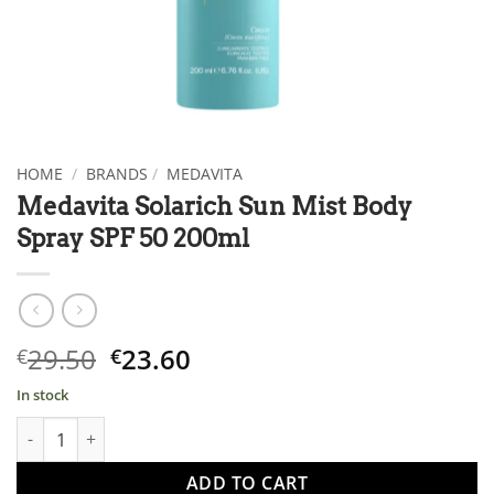
HOME
/
BRANDS
/
MEDAVITA
Medavita Solarich Sun Mist Body
Spray SPF 50 200ml
Original
Η
29.50
23.60
€
€
price
τρέχουσα
In stock
what:
τιμή
Medavita Solarich Sun Mist Body Spray SPF 50 200ml ποσότητα
€29.50.
είναι:
€23.60.
ADD TO CART