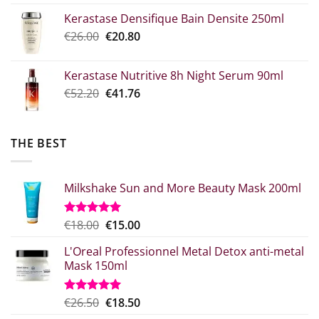
price
τρέχουσα
Kerastase Densifique Bain Densite 250ml
was:
τιμή
Original
The
€
26.00
€52.30.
€
20.80
είναι:
price
current
€39.00.
what:
price
Kerastase Nutritive 8h Night Serum 90ml
€26.00.
is:
Original
Η
€
52.20
€
41.76
€20.80.
price
τρέχουσα
was:
τιμή
€52.20.
είναι:
THE BEST
€41.76.
Milkshake Sun and More Beauty Mask 200ml
Original
Η
€
18.00
€
15.00
Rated
5.00
out of 5
price
τρέχουσα
L'Oreal Professionnel Metal Detox anti-metal
what:
τιμή
Mask 150ml
€18.00.
είναι:
€15.00.
Original
Η
€
26.50
€
18.50
Rated
5.00
out of 5
price
τρέχουσα