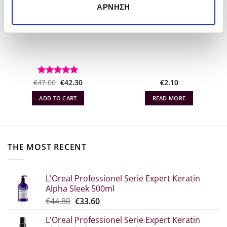
ΆΡΝΗΣΗ
ΚΕΡΙ ΑΠΟΤΡΙΧΩΣΗΣ 100ML
ABC Eau de Toilette 50ml
ARGAN OIL
Original
The
€
Rated
47.00
€
5
42.30
€
2.10
α
price
current
out of 5
which
price
ADD TO CART
READ MORE
was:
is:
€47.00.
€42.30.
THE MOST RECENT
L'Oreal Professionel Serie Expert Keratin
Alpha Sleek 500ml
Original
The
€
44.80
€
33.60
price
current
L'Oreal Professionel Serie Expert Keratin
was:
price