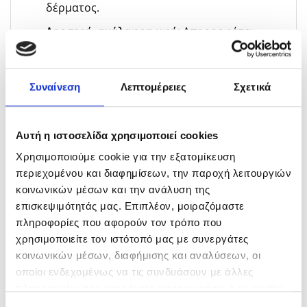
δέρματος.
Δροσερή, ανάλαφρη υφή
: Απορροφάται
γρήγορα χωρίς να βαραίνει ή να κολλάει.
Ενυδάτωση & απαλότητα
: Διατηρεί την
Συναίνεση
Λεπτομέρειες
Σχετικά
υγρασία του δέρματος, προσφέροντας
βελούδινη υφή ακόμα και μετά από ώρες
έκθεσης στον ήλιο.
Αυτή η ιστοσελίδα χρησιμοποιεί cookies
2 σε 1 χρήση
: Κατάλληλο για εφαρμογή και
Χρησιμοποιούμε cookie για την εξατομίκευση
στα μαλλιά, προσφέροντας ελαφριά
περιεχομένου και διαφημίσεων, την παροχή λειτουργιών
ενυδάτωση και αντηλιακή προστασία στην
κοινωνικών μέσων και την ανάλυση της
τρίχα.
επισκεψιμότητάς μας. Επιπλέον, μοιραζόμαστε
πληροφορίες που αφορούν τον τρόπο που
Tips for applying:
χρησιμοποιείτε τον ιστότοπό μας με συνεργάτες
Ψεκάστε ομοιόμορφα σε καθαρό, στεγνό
κοινωνικών μέσων, διαφήμισης και αναλύσεων, οι
δέρμα πριν από την έκθεση στον ήλιο.
οποίοι ενδεχομένως να τις συνδυάσουν με άλλες
πληροφορίες που τους έχετε παραχωρήσει ή τις οποίες
Επαναλάβετε συχνά, ιδιαίτερα μετά το
έχουν συλλέξει σε σχέση με την από μέρους σας χρήση