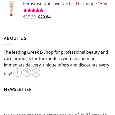
Kerastase Nutritive Nectar Thermique 150ml
was:
τιμή
€26.50.
είναι:
€18.50.
Original
Η
€
37.30
€
29.84
Rated
5.00
out of 5
price
τρέχουσα
was:
τιμή
€37.30.
είναι:
ABOUT US
€29.84.
The leading Greek E-Shop for professional beauty and
care products for the modern woman and man.
Immediate delivery, unique offers and discounts every
day!
NEWSLETTER