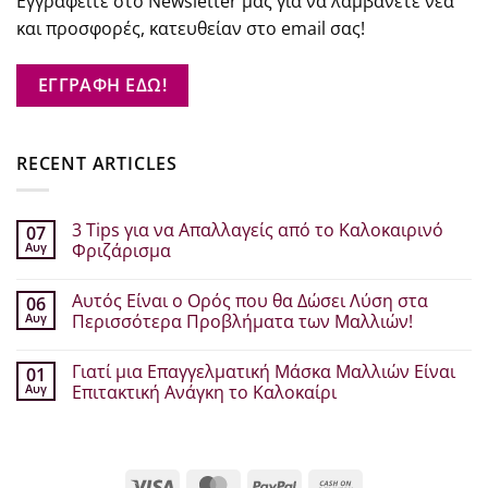
Εγγραφείτε στο Newsletter μας για να λαμβάνετε νέα
και προσφορές, κατευθείαν στο email σας!
ΕΓΓΡΑΦΗ ΕΔΩ!
RECENT ARTICLES
3 Tips για να Απαλλαγείς από το Καλοκαιρινό
07
Αυγ
Φριζάρισμα
Δεν
υπάρχουν
Αυτός Είναι ο Ορός που θα Δώσει Λύση στα
06
σχόλια
στο
Αυγ
Περισσότερα Προβλήματα των Μαλλιών!
3
Tips
Δεν
για
υπάρχουν
Γιατί μια Επαγγελματική Μάσκα Μαλλιών Είναι
01
να
σχόλια
Απαλλαγείς
στο
Αυγ
Επιτακτική Ανάγκη το Καλοκαίρι
από
Αυτός
το
Είναι
Δεν
Καλοκαιρινό
ο
υπάρχουν
Φριζάρισμα
Ορός
σχόλια
που
στο
θα
Γιατί
Visa
MasterCard
PayPal
Cash
Δώσει
μια