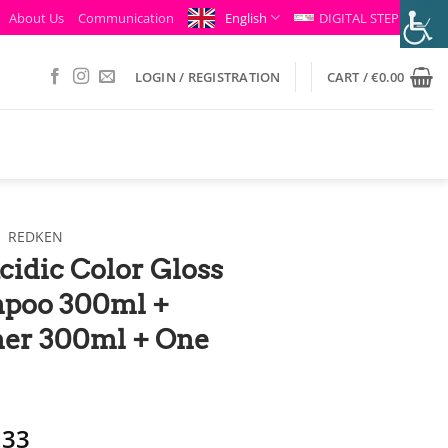
About Us
Communication
English
DIGITAL STEP
LOGIN / REGISTRATION
CART /
€
0.00
/
REDKEN
idic Color Gloss
mpoo 300ml +
ner 300ml + One
ginal
Η
.33