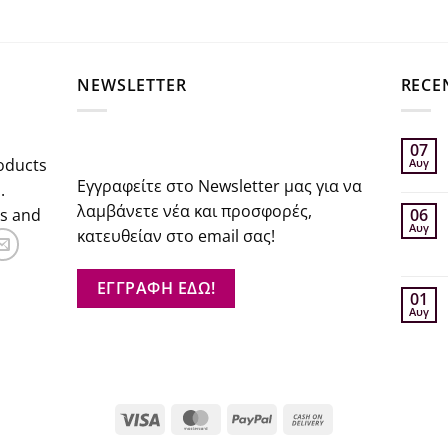
€41.76.
σα
NEWSLETTER
RECE
07
oducts
Αυγ
Εγγραφείτε στο Newsletter μας για να
.
λαμβάνετε νέα και προσφορές,
rs and
06
Αυγ
κατευθείαν στο email σας!
ΕΓΓΡΑΦΗ ΕΔΩ!
01
Αυγ
Visa
MasterCard
PayPal
Cash
On