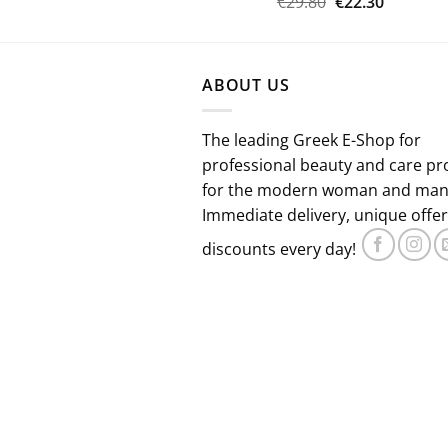
Original
Η
€
29.80
€
22.30
price
τρέχου
was:
τιμή
€29.80.
είναι:
ABOUT US
€22.30.
The leading Greek E-Shop for
professional beauty and care pr
for the modern woman and man
Immediate delivery, unique offe
discounts every day!