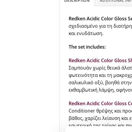
DESCRIPTION
ADDITIONAL IN
Redken Acidic Color Gloss S
σχεδιασμένο για τη διατήρ
και ενυδάτωση.
The set includes:
Redken Acidic Color Gloss
Σαμπουάν χωρίς θειικά άλατ
φωτεινότητα και τη μακροχρ
σαλικυλικό οξύ, βοηθά στην
εκθαμβωτική λάμψη, αφήνον
Redken Acidic Color Gloss C
Conditioner θρέψης και προ
βάθος, χαρίζει λείανση και
εσωτερικό της τρίχας και π