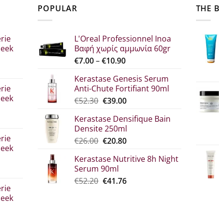
POPULAR
THE 
rie
L'Oreal Professionnel Inoa
leek
Βαφή χωρίς αμμωνία 60gr
Price
€
7.00
–
€
10.90
range:
Kerastase Genesis Serum
€7.00
rie
Anti-Chute Fortifiant 90ml
through
leek
Original
Η
€
52.30
€
39.00
€10.90
price
τρέχουσα
Kerastase Densifique Bain
was:
τιμή
Densite 250ml
σα
€52.30.
είναι:
rie
Original
The
€
26.00
€
20.80
€39.00.
leek
price
current
Kerastase Nutritive 8h Night
what:
price
Serum 90ml
€26.00.
is:
Original
Η
€
52.20
€
41.76
€20.80.
rie
price
τρέχουσα
leek
was:
τιμή
€52.20.
είναι: