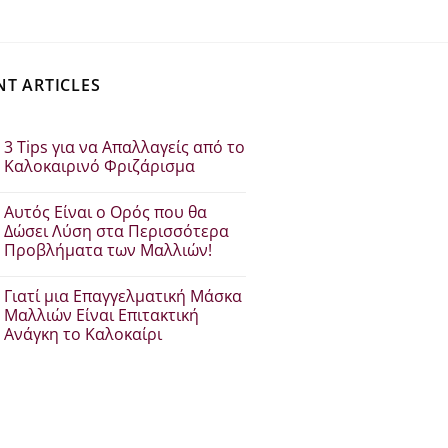
€37.30.
είναι:
€29.84.
NT ARTICLES
3 Tips για να Απαλλαγείς από το
Καλοκαιρινό Φριζάρισμα
Δεν
υπάρχουν
Αυτός Είναι ο Ορός που θα
σχόλια
στο
Δώσει Λύση στα Περισσότερα
3
Προβλήματα των Μαλλιών!
Tips
για
Δεν
να
υπάρχουν
Απαλλαγείς
Γιατί μια Επαγγελματική Μάσκα
σχόλια
από
στο
Μαλλιών Είναι Επιτακτική
το
Αυτός
Καλοκαιρινό
Ανάγκη το Καλοκαίρι
Είναι
Φριζάρισμα
ο
Δεν
Ορός
υπάρχουν
που
σχόλια
θα
στο
Δώσει
Γιατί
Λύση
μια
στα
Επαγγελματική
Περισσότερα
Μάσκα