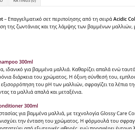
FO
RATINGS (0)
et
– Επαγγελματικό σετ περιποίησης από τη σειρά
Acidic Co
ηση της ζωντάνιας και της λάμψης των βαμμένων μαλλιών,
 Shampoo 300ml
α, ιδανικό για βαμμένα μαλλιά. Καθαρίζει απαλά ενώ ταυτ
όνια διάρκεια του χρώματος. Η όξινη σύνθεσή του, εμπλο
 εξισορρόπηση του pH των μαλλιών, σφραγίζει τα λέπια τη
τας τα μαλλιά απαλά και μεταξένια.
onditioner 300ml
στασίας για βαμμένα μαλλιά, με τεχνολογία Glossy Care C
 ενισχύει την ένταση του χρώματος. Η φόρμουλά του σφραγ
ροστατεύει από εξωτερικές φθορές, ενώ προσφέρει έντονη