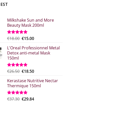
BEST
Milkshake Sun and More
Beauty Mask 200ml
Original
Η
€
18.00
€
15.00
Rated
5.00
out of 5
price
τρέχουσα
L'Oreal Professionnel Metal
what:
τιμή
Detox anti-metal Mask
€18.00.
είναι:
150ml
€15.00.
Original
Η
€
26.50
€
18.50
Rated
5.00
out of 5
price
τρέχουσα
Kerastase Nutritive Nectar
was:
τιμή
Thermique 150ml
€26.50.
είναι:
€18.50.
Original
Η
€
37.30
€
29.84
Rated
5.00
out of 5
price
τρέχουσα
was:
τιμή