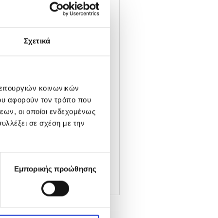
 Ενισχύει τη διαχείριση και
Σχετικά
μα, χαρίζει απαλότητα και
αθημερινή περιποίηση. Δεν
λειτουργιών κοινωνικών
ου αφορούν τον τρόπο που
εων, οι οποίοι ενδεχομένως
και ξεβγάλτε καλά.
υλλέξει σε σχέση με την
καλά.
 ή ως βάση πριν από άλλα
Εμπορικής προώθησης