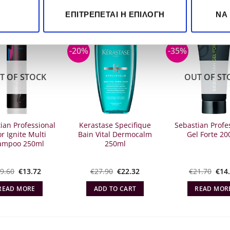
ΕΠΙΤΡΈΠΕΤΑΙ Η ΕΠΙΛΟΓΉ
ΝΑ
-20%
-35%
T OF STOCK
OUT OF ST
ian Professional
Kerastase Specifique
Sebastian Profe
r Ignite Multi
Bain Vital Dermocalm
Gel Forte 20
ampoo 250ml
250ml
Original
Η
Original
Η
Orig
9.60
€
13.72
€
27.90
€
22.32
€
21.70
€
14
price
τρέχουσα
price
τρέχουσα
pric
what:
τιμή
what:
τιμή
whi
READ MORE
ADD TO CART
READ MOR
€19.60.
είναι:
€27.90.
είναι:
was
€13.72.
€22.32.
€21.