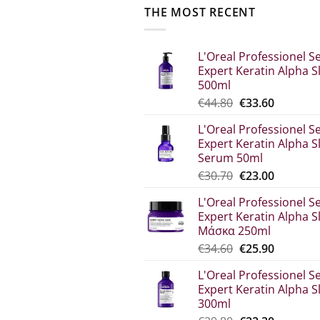
THE MOST RECENT
L'Oreal Professionel Se
Expert Keratin Alpha S
500ml
Original
The
€
44.80
€
33.60
price
current
L'Oreal Professionel Se
was:
price
Expert Keratin Alpha S
€44.80.
is:
Serum 50ml
€33.60.
Original
Η
€
30.70
€
23.00
price
τρέχου
L'Oreal Professionel Se
was:
τιμή
Expert Keratin Alpha S
€30.70.
είναι:
Μάσκα 250ml
€23.00.
Original
The
€
34.60
€
25.90
price
current
L'Oreal Professionel Se
which
price
Expert Keratin Alpha S
was:
is:
300ml
€34.60.
€25.90.