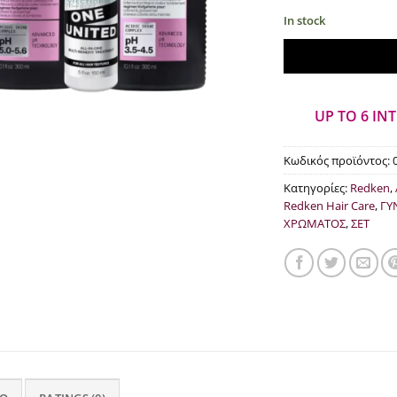
pri
In stock
was
€87
UP TO 6 IN
Κωδικός προϊόντος:
Κατηγορίες:
Redken
,
Redken Hair Care
,
ΓΥ
ΧΡΩΜΑΤΟΣ
,
ΣΕΤ