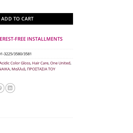
ce
τρέχουσα
:
τιμή
.10.
είναι:
ADD TO CART
€65.33.
TEREST-FREE INSTALLMENTS
01-3225/3580/3581
Acidic Color Gloss
,
Hair Care
,
One United
,
ΝΑΙΚΑ
,
Μαλλιά
,
ΠΡΟΣΤΑΣΙΑ ΤΟΥ