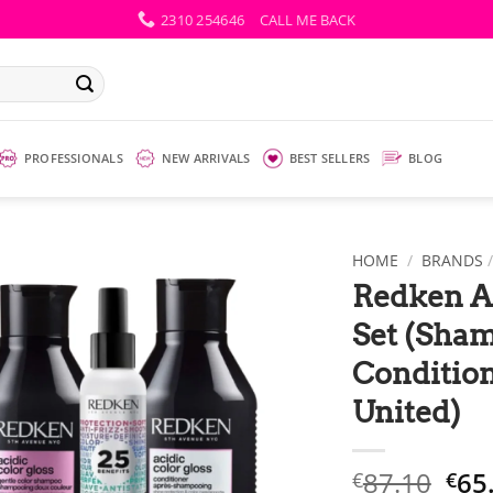
2310 254646
CALL ME BACK
PROFESSIONALS
NEW ARRIVALS
BEST SELLERS
BLOG
HOME
/
BRANDS
Redken Ac
Set (Sha
Conditio
United)
Ori
87.10
65
€
€