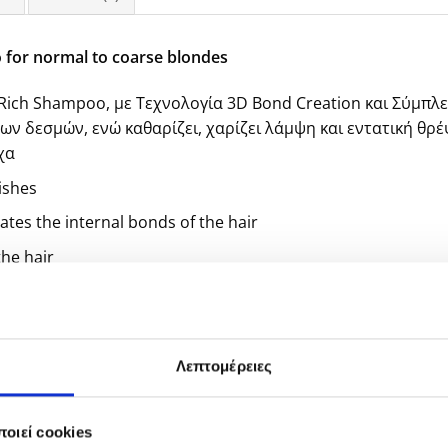
 for normal to coarse blondes
Rich Shampoo, με Τεχνολογία 3D Bond Creation και Σύμπ
ων δεσμών, ενώ καθαρίζει, χαρίζει λάμψη και εντατική θρέ
χα
ishes
tes the internal bonds of the hair
he hair
a healthy and shiny look
Λεπτομέρειες
o 1 minute
οιεί cookies