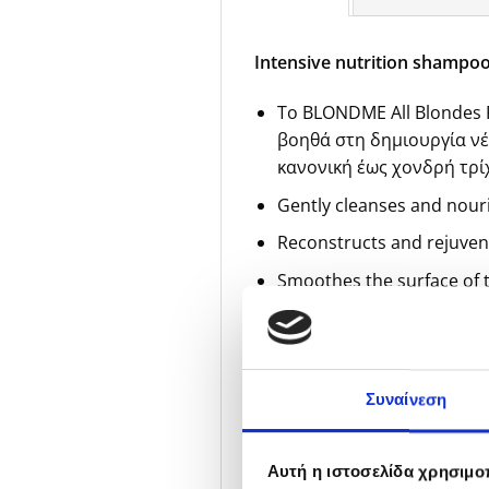
Intensive nutrition shampoo
To BLONDME All Blondes 
βοηθά στη δημιουργία νέ
κανονική έως χονδρή τρί
Gently cleanses and nour
Reconstructs and rejuvena
Smoothes the surface of t
Leaves hair soft giving it 
Tips for applying:
Συναίνεση
Work on wet hair for up t
Rinse thoroughly
Αυτή η ιστοσελίδα χρησιμοπ