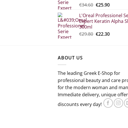
Original
The
€
34.60
€
25.90
price
current
L'Oreal Professionel Se
which
price
Expert Keratin Alpha S
was:
is:
300ml
€34.60.
€25.90.
Original
Η
€
29.80
€
22.30
price
τρέχου
was:
τιμή
€29.80.
είναι:
ABOUT US
€22.30.
The leading Greek E-Shop for
professional beauty and care pr
for the modern woman and man
Immediate delivery, unique offe
discounts every day!