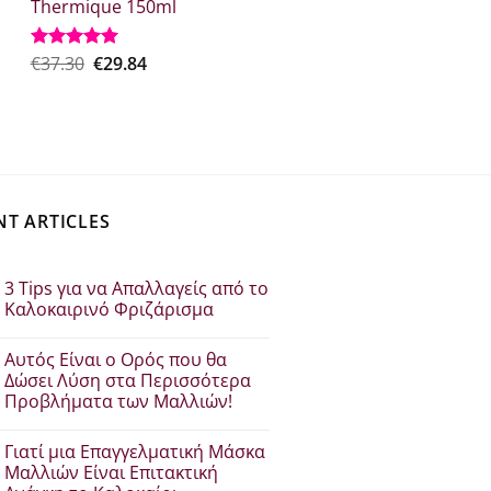
Thermique 150ml
€26.50.
είναι:
€18.50.
Original
Η
€
37.30
€
29.84
Rated
5.00
out of 5
price
τρέχουσα
was:
τιμή
€37.30.
είναι:
€29.84.
NT ARTICLES
3 Tips για να Απαλλαγείς από το
Καλοκαιρινό Φριζάρισμα
Δεν
υπάρχουν
Αυτός Είναι ο Ορός που θα
σχόλια
στο
Δώσει Λύση στα Περισσότερα
3
Προβλήματα των Μαλλιών!
Tips
για
Δεν
να
υπάρχουν
Απαλλαγείς
Γιατί μια Επαγγελματική Μάσκα
σχόλια
από
στο
Μαλλιών Είναι Επιτακτική
το
Αυτός
Καλοκαιρινό