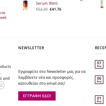
Serum 90ml
€26.00.
is:
Original
Η
€
52.20
€
41.76
€20.80.
rie
price
τρέχουσα
leek
was:
τιμή
€52.20.
είναι:
€41.76.
σα
NEWSLETTER
RECE
07
oducts
Αυγ
Εγγραφείτε στο Newsletter μας για να
.
λαμβάνετε νέα και προσφορές,
rs and
06
Αυγ
κατευθείαν στο email σας!
ΕΓΓΡΑΦΗ ΕΔΩ!
01
Αυγ