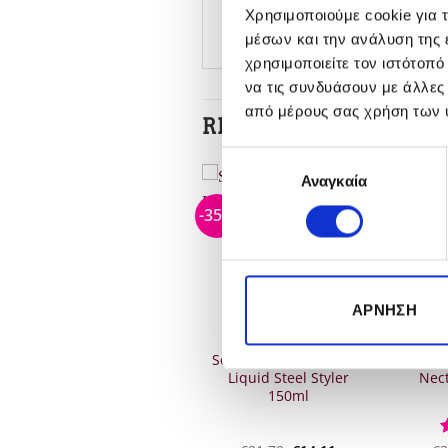
For daily use
Χρησιμοποιούμε cookie για 
μέσων και την ανάλυση της
χρησιμοποιείτε τον ιστότοπ
να τις συνδυάσουν με άλλες
από μέρους σας χρήση των 
RELATED PRODUCTS
Επιλογή
Αναγκαία
συγκατάθεσης
-20%
-35%
-20%
OUT OF STOCK
OUT OF STOCK
ΆΡΝΗΣΗ
Kerastase Elixir Ultime
Sebastian Professional
Kera
Le Masque 200ml
Liquid Steel Styler
Nec
150ml