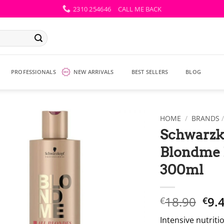
2310 254646
CALL ME BACK
PROFESSIONALS
NEW ARRIVALS
BEST SELLERS
BLOG
HOME
/
BRANDS
Schwarzko
Blondme 
300ml
Ori
18.90
9.
€
€
pri
Intensive nutrit