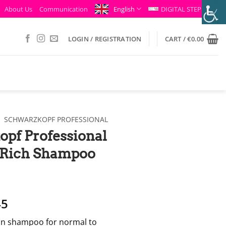
About Us
Communication
English
DIGITAL STEP
LOGIN / REGISTRATION
CART /
€
0.00
/
SCHWARZKOPF PROFESSIONAL
pf Professional
Rich Shampoo
ginal
Η
45
ce
τρέχουσα
ion shampoo for normal to