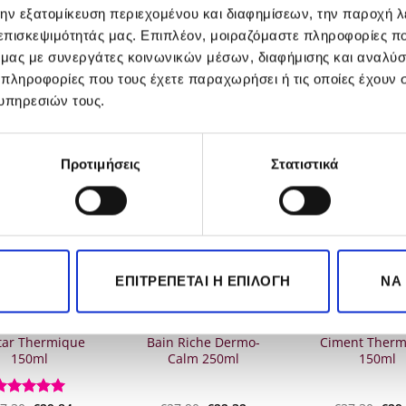
την εξατομίκευση περιεχομένου και διαφημίσεων, την παροχή 
 επισκεψιμότητάς μας. Επιπλέον, μοιραζόμαστε πληροφορίες π
ό μας με συνεργάτες κοινωνικών μέσων, διαφήμισης και αναλύσ
 πληροφορίες που τους έχετε παραχωρήσει ή τις οποίες έχουν σ
υπηρεσιών τους.
Προτιμήσεις
Στατιστικά
-20%
-20%
OUT OF STOCK
ΕΠΙΤΡΈΠΕΤΑΙ Η ΕΠΙΛΟΓΉ
ΝΑ
stase Nutritive
Kerastase Specifique
Kerastase Resi
tar Thermique
Bain Riche Dermo-
Ciment Therm
150ml
Calm 250ml
150ml