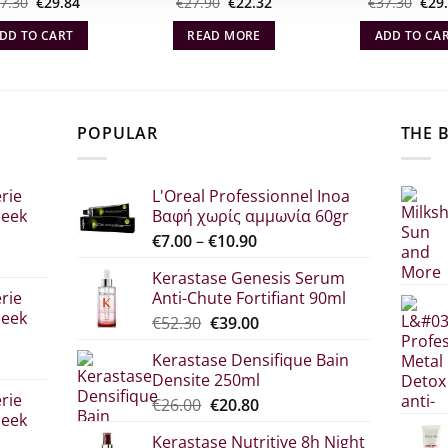
Original
Η
Original
Η
Orig
Rated
7.30
€
5
29.84
€
27.90
€
22.32
€
37.30
€
29
price
τρέχουσα
price
τρέχουσα
pric
ut of 5
was:
τιμή
what:
τιμή
was
DD TO CART
READ MORE
ADD TO CA
€37.30.
είναι:
€27.90.
είναι:
€37.
€29.84.
€22.32.
POPULAR
THE 
rie
L'Oreal Professionnel Inoa
leek
Βαφή χωρίς αμμωνία 60gr
Price
€
7.00
–
€
10.90
range:
Kerastase Genesis Serum
€7.00
rie
Anti-Chute Fortifiant 90ml
through
leek
Original
Η
€
52.30
€
39.00
€10.90
price
τρέχουσα
Kerastase Densifique Bain
was:
τιμή
Densite 250ml
σα
€52.30.
είναι:
rie
Original
The
€
26.00
€
20.80
€39.00.
leek
price
current
Kerastase Nutritive 8h Night
what:
price