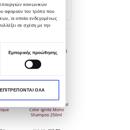
λειτουργιών κοινωνικών
ου αφορούν τον τρόπο που
εων, οι οποίοι ενδεχομένως
υλλέξει σε σχέση με την
Εμπορικής προώθησης
-30%
OUT OF STOCK
 ΕΠΙΤΡΈΠΟΝΤΑΙ ΌΛΑ
stance
Sebastian Professional
ique
Color Ignite Mono
Shampoo 250ml