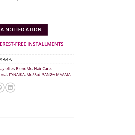
t:
τιμή
.90.
είναι:
€9.45.
 A NOTIFICATION
TEREST-FREE INSTALLMENTS
01-6470
day offer
,
BlondMe
,
Hair Care
,
onal
,
ΓΥΝΑΙΚΑ
,
Μαλλιά
,
ΞΑΝΘΑ ΜΑΛΛΙΑ