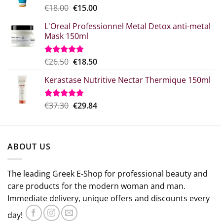
Original
Η
€
18.00
€
15.00
Rated
5.00
out of 5
price
τρέχουσα
L'Oreal Professionnel Metal Detox anti-metal
what:
τιμή
Mask 150ml
€18.00.
είναι:
€15.00.
Original
Η
€
26.50
€
18.50
Rated
5.00
out of 5
price
τρέχουσα
Kerastase Nutritive Nectar Thermique 150ml
was:
τιμή
€26.50.
είναι:
€18.50.
Original
Η
€
37.30
€
29.84
Rated
5.00
out of 5
price
τρέχουσα
was:
τιμή
€37.30.
είναι:
ABOUT US
€29.84.
The leading Greek E-Shop for professional beauty and
care products for the modern woman and man.
Immediate delivery, unique offers and discounts every
day!