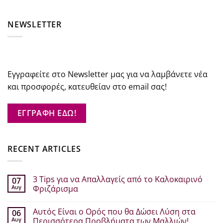
NEWSLETTER
Εγγραφείτε στο Newsletter μας για να λαμβάνετε νέα
και προσφορές, κατευθείαν στο email σας!
ΕΓΓΡΑΦΗ ΕΔΩ!
RECENT ARTICLES
3 Tips για να Απαλλαγείς από το Καλοκαιρινό
07
Αυγ
Φριζάρισμα
Δεν
υπάρχουν
Αυτός Είναι ο Ορός που θα Δώσει Λύση στα
06
σχόλια
στο
Αυγ
Περισσότερα Προβλήματα των Μαλλιών!