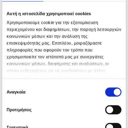
RELATED PRODUCTS
Αυτή η ιστοσελίδα χρησιμοποιεί cookies
Χρησιμοποιούμε cookie για την εξατομίκευση
-20%
-35%
περιεχομένου και διαφημίσεων, την παροχή λειτουργιών
κοινωνικών μέσων και την ανάλυση της
OUT OF STOCK
επισκεψιμότητάς μας. Επιπλέον, μοιραζόμαστε
πληροφορίες που αφορούν τον τρόπο που
χρησιμοποιείτε τον ιστότοπό μας με συνεργάτες
κοινωνικών μέσων, διαφήμισης και αναλύσεων, οι
οποίοι ενδεχομένως να τις συνδυάσουν με άλλες
Kerastase Resistance Bain
Sebastian Professional Re-
πληροφορίες που τους έχετε παραχωρήσει ή τις οποίες
Force Architecte 250ml
Shaper 400ml
έχουν συλλέξει σε σχέση με την από μέρους σας χρήση
Επιλογή
Original
Η
Original
Η
€
24.00
€
19.20
€
18.60
€
12.09
των υπηρεσιών τους.
Αναγκαία
α
price
τρέχουσα
price
τρέχουσα
συγκατάθεσης
what:
τιμή
what:
τιμή
ADD TO CART
READ MORE
€24.00.
είναι:
€18.60.
είναι:
€19.20.
€12.09.
Προτιμήσεις
THE MOST RECENT
Στατιστικά