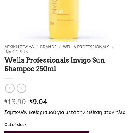
ΑΡΧΙΚΉ ΣΕΛΊΔΑ
/
BRANDS
/
WELLA PROFESSIONALS
/
INVIGO SUN
Wella Professionals Invigo Sun
Shampoo 250ml
Original
Η
13.90
9.04
€
€
price
τρέχουσα
Σαμπουάν καθαρισμού για μετά την έκθεση στον ήλιο
was:
τιμή
€13.90.
είναι:
Out of stock
€9.04.