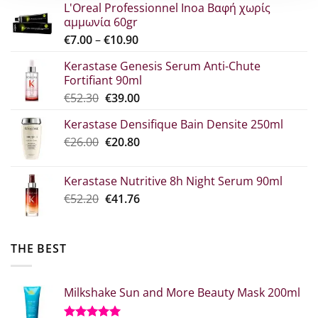
L'Oreal Professionnel Inoa Βαφή χωρίς
αμμωνία 60gr
Price
€
7.00
–
€
10.90
range:
Kerastase Genesis Serum Anti-Chute
€7.00
Fortifiant 90ml
through
Original
Η
€
52.30
€
39.00
€10.90
price
τρέχουσα
Kerastase Densifique Bain Densite 250ml
was:
τιμή
Original
The
€
26.00
€52.30.
€
20.80
είναι:
price
current
€39.00.
what:
price
Kerastase Nutritive 8h Night Serum 90ml
€26.00.
is:
Original
Η
€
52.20
€
41.76
€20.80.
price
τρέχουσα
was:
τιμή
€52.20.
είναι:
THE BEST
€41.76.
Milkshake Sun and More Beauty Mask 200ml