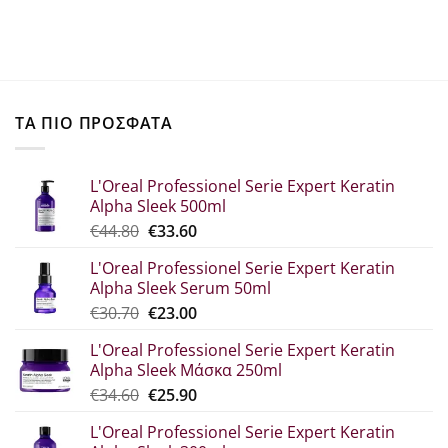
ΤΑ ΠΙΟ ΠΡΟΣΦΑΤΑ
L'Oreal Professionel Serie Expert Keratin
Alpha Sleek 500ml
Original
Η
€
44.80
€
33.60
price
τρέχουσα
L'Oreal Professionel Serie Expert Keratin
was:
τιμή
Alpha Sleek Serum 50ml
€44.80.
είναι:
Original
Η
€
30.70
€
23.00
€33.60.
price
τρέχουσα
L'Oreal Professionel Serie Expert Keratin
was:
τιμή
Alpha Sleek Μάσκα 250ml
€30.70.
είναι:
Original
Η
€
34.60
€
25.90
€23.00.
price
τρέχουσα
L'Oreal Professionel Serie Expert Keratin
was:
τιμή