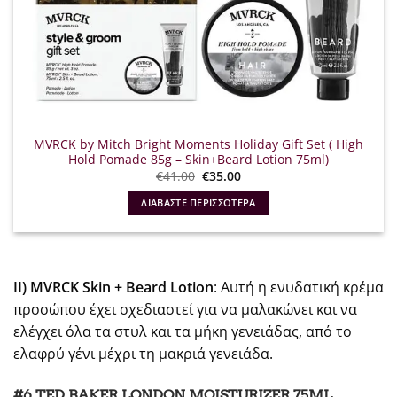
MVRCK by Mitch Bright Moments Holiday Gift Set ( High
Hold Pomade 85g – Skin+Beard Lotion 75ml)
Original
Η
€
41.00
€
35.00
price
τρέχουσα
was:
τιμή
ΔΙΑΒΆΣΤΕ ΠΕΡΙΣΣΌΤΕΡΑ
€41.00.
είναι:
€35.00.
ΙΙ) MVRCK Skin + Beard Lotion
: Αυτή η ενυδατική κρέμα
προσώπου έχει σχεδιαστεί για να μαλακώνει και να
ελέγχει όλα τα στυλ και τα μήκη γενειάδας, από το
ελαφρύ γένι μέχρι τη μακριά γενειάδα.
#6 TED BAKER LONDON MOISTURIZER 75ML