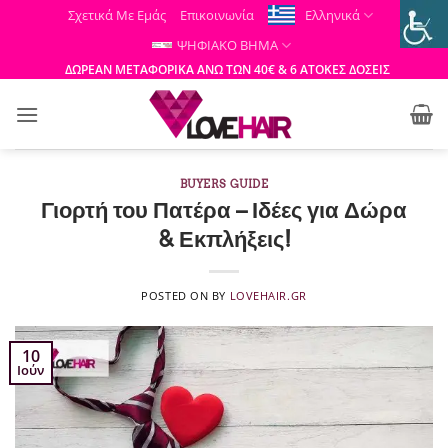
Μετάβαση
Σχετικά Με Εμάς
Επικοινωνία
Ελληνικά
στο
ΨΗΦΙΑΚΟ ΒΗΜΑ
περιεχόμενο
ΔΩΡΕΑΝ ΜΕΤΑΦΟΡΙΚΑ ΑΝΩ ΤΩΝ 40€ & 6 ΑΤΟΚΕΣ ΔΟΣΕΙΣ
BUYERS GUIDE
Γιορτή του Πατέρα – Ιδέες για Δώρα
& Εκπλήξεις!
POSTED ON
BY
LOVEHAIR.GR
10
Ιούν