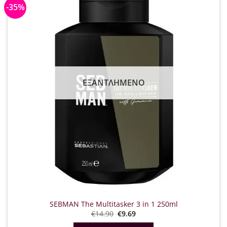
-35%
ΕΞΑΝΤΛΗΜΈΝΟ
SEBMAN The Multitasker 3 in 1 250ml
Original
Η
€
14.90
€
9.69
price
τρέχουσα
was:
τιμή