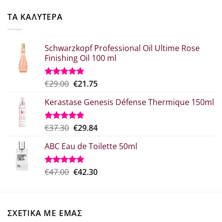
was:
τιμή
€52.20.
είναι:
ΤΑ ΚΑΛΥΤΕΡΑ
€41.76.
Schwarzkopf Professional Oil Ultime Rose
Finishing Oil 100 ml
Original
Η
€
29.00
€
21.75
Βαθμολογήθηκε
με
5.00
price
τρέχουσα
από 5
Kerastase Genesis Défense Thermique 150ml
was:
τιμή
€29.00.
είναι:
€21.75.
Original
Η
€
37.30
€
29.84
Βαθμολογήθηκε
με
5.00
price
τρέχουσα
από 5
ABC Eau de Toilette 50ml
was:
τιμή
€37.30.
είναι:
€29.84.
Original
Η
€
47.00
€
42.30
Βαθμολογήθηκε
με
5.00
price
τρέχουσα
από 5
was:
τιμή
€47.00.
είναι:
ΣΧΕΤΙΚΑ ΜΕ ΕΜΑΣ
€42.30.