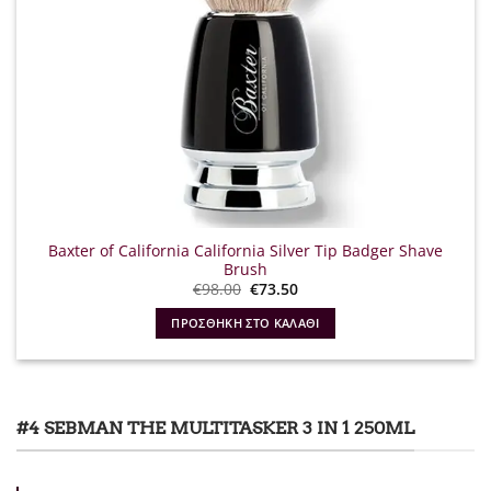
Baxter of California California Silver Tip Badger Shave
Brush
Original
Η
€
98.00
€
73.50
price
τρέχουσα
was:
τιμή
ΠΡΟΣΘΉΚΗ ΣΤΟ ΚΑΛΆΘΙ
€98.00.
είναι:
€73.50.
#4 SEBMAN THE MULTITASKER 3 IN 1 250ML