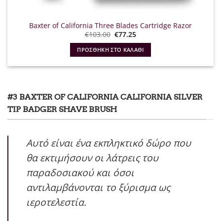
Baxter of California Three Blades Cartridge Razor
Original
Η
€
103.00
€
77.25
price
τρέχουσα
was:
τιμή
ΠΡΟΣΘΉΚΗ ΣΤΟ ΚΑΛΆΘΙ
€103.00.
είναι:
€77.25.
#3 BAXTER OF CALIFORNIA CALIFORNIA SILVER
TIP BADGER SHAVE BRUSH
Αυτό είναι ένα εκπληκτικό δώρο που
θα εκτιμήσουν οι λάτρεις του
παραδοσιακού και όσοι
αντιλαμβάνονται το ξύρισμα ως
ιεροτελεστία.