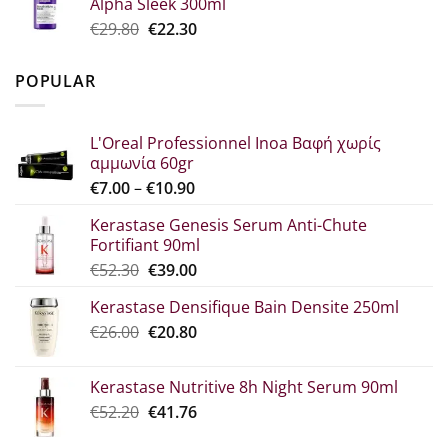
Alpha Sleek 300ml
€34.60.
είναι:
Original
Η
€
29.80
€
22.30
€25.90.
price
τρέχουσα
was:
τιμή
POPULAR
€29.80.
είναι:
€22.30.
L'Oreal Professionnel Inoa Βαφή χωρίς
αμμωνία 60gr
Price
€
7.00
–
€
10.90
range:
Kerastase Genesis Serum Anti-Chute
€7.00
Fortifiant 90ml
through
Original
Η
€
52.30
€
39.00
€10.90
price
τρέχουσα
Kerastase Densifique Bain Densite 250ml
was:
τιμή
Original
Η
€
26.00
€52.30.
€
20.80
είναι:
price
τρέχουσα
€39.00.
was:
τιμή
Kerastase Nutritive 8h Night Serum 90ml
€26.00.
είναι:
Original
Η
€
52.20
€
41.76
€20.80.
price
τρέχουσα