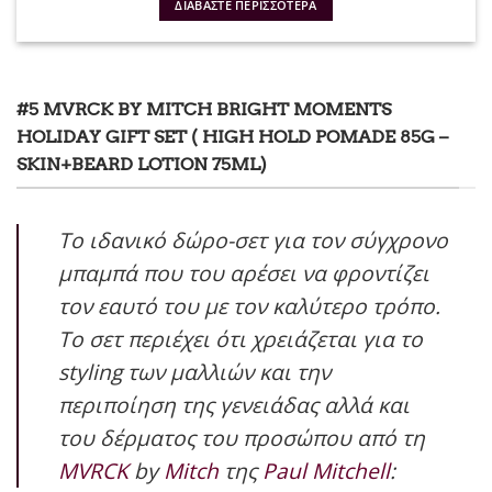
ΔΙΑΒΆΣΤΕ ΠΕΡΙΣΣΌΤΕΡΑ
€14.90.
είναι:
€9.69.
#5 MVRCK BY MITCH BRIGHT MOMENTS
HOLIDAY GIFT SET ( HIGH HOLD POMADE 85G –
SKIN+BEARD LOTION 75ML)
Το ιδανικό δώρο-σετ για τον σύγχρονο
μπαμπά που του αρέσει να φροντίζει
τον εαυτό του με τον καλύτερο τρόπο.
Το σετ περιέχει ότι χρειάζεται για το
styling των μαλλιών και την
περιποίηση της γενειάδας αλλά και
του δέρματος του προσώπου από τη
MVRCK
by
Mitch
της
Paul Mitchell
: