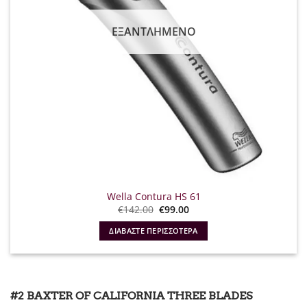
ΕΞΑΝΤΛΗΜΈΝΟ
Wella Contura HS 61
Original
Η
€
142.00
€
99.00
price
τρέχουσα
was:
τιμή
ΔΙΑΒΆΣΤΕ ΠΕΡΙΣΣΌΤΕΡΑ
€142.00.
είναι:
€99.00.
#2 BAXTER OF CALIFORNIA THREE BLADES