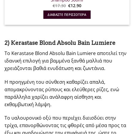
Original
Η
€
17.30
€
12.90
price
τρέχουσα
was:
τιμή
ΔΙΑΒΆΣΤΕ ΠΕΡΙΣΣΌΤΕΡΑ
€17.30.
είναι:
€12.90.
2) Kerastase Blond Absolu Bain Lumiere
Το Kerastase Blond Absolu Bain Lumiere αποτελεί την
ιδανική επιλογή για βαμμένα ξανθά μαλλιά που
χρειάζονται βαθιά ενυδάτωση και ζωντάνια.
Η προηγμένη του σύνθεση καθαρίζει απαλά,
απομακρύνοντας ρύπους και ελεύθερες ρίζες, ενώ
παράλληλα χαρίζει ανάλαφρη αίσθηση και
εκθαμβωτική λάμψη.
Το υαλουρονικό οξύ που περιέχει διεισδύει στην
τρίχα, επανορθώνοντας τις φθορές από μέσα προς τα
έξω και αναδομώντας την επιφάνειά της, ώστε το