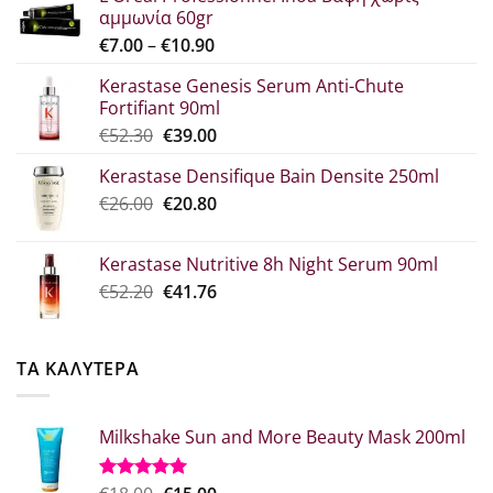
αμμωνία 60gr
Price
€
7.00
–
€
10.90
range:
Kerastase Genesis Serum Anti-Chute
€7.00
Fortifiant 90ml
through
Original
Η
€
52.30
€
39.00
€10.90
price
τρέχουσα
Kerastase Densifique Bain Densite 250ml
was:
τιμή
Original
Η
€
26.00
€52.30.
€
20.80
είναι:
price
τρέχουσα
€39.00.
was:
τιμή
Kerastase Nutritive 8h Night Serum 90ml
€26.00.
είναι:
Original
Η
€
52.20
€
41.76
€20.80.
price
τρέχουσα
was:
τιμή
€52.20.
είναι:
ΤΑ ΚΑΛΥΤΕΡΑ
€41.76.
Milkshake Sun and More Beauty Mask 200ml
Βαθμολογήθηκε