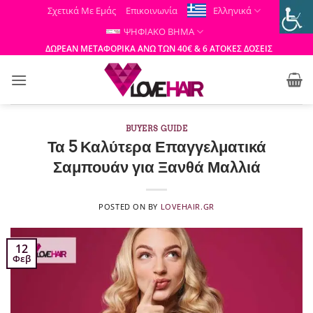
Μετάβαση
Σχετικά Με Εμάς
Επικοινωνία
Ελληνικά
στο
ΨΗΦΙΑΚΟ ΒΗΜΑ
περιεχόμενο
ΔΩΡΕΑΝ ΜΕΤΑΦΟΡΙΚΑ ΑΝΩ ΤΩΝ 40€ & 6 ΑΤΟΚΕΣ ΔΟΣΕΙΣ
BUYERS GUIDE
Τα 5 Καλύτερα Επαγγελματικά
Σαμπουάν για Ξανθά Μαλλιά
POSTED ON
BY
LOVEHAIR.GR
12
Φεβ