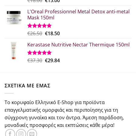
Original
Η
€
18.00
€
15.00
με
5.00
price
τρέχουσα
από 5
L'Oreal Professionnel Metal Detox anti-metal
was:
τιμή
Mask 150ml
€18.00.
είναι:
€15.00.
Original
Η
€
26.50
€
18.50
Βαθμολογήθηκε
με
5.00
price
τρέχουσα
από 5
Kerastase Nutritive Nectar Thermique 150ml
was:
τιμή
€26.50.
είναι:
€18.50.
Original
Η
€
37.30
€
29.84
Βαθμολογήθηκε
με
5.00
price
τρέχουσα
από 5
was:
τιμή
€37.30.
είναι:
ΣΧΕΤΙΚΑ ΜΕ ΕΜΑΣ
€29.84.
Το κορυφαίο Ελληνικό E-Shop για προϊόντα
επαγγελματικής ομορφιάς και περιποίησης για τη
σύγχρονη γυναίκα και τον άντρα. Άμεση παράδοση,
μοναδικές προσφορές και εκπτώσεις κάθε μέρα!