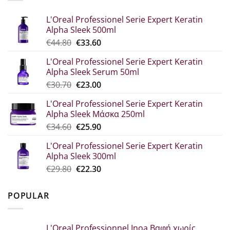
L'Oreal Professionel Serie Expert Keratin
Alpha Sleek 500ml
Original
Η
€
44.80
€
33.60
price
τρέχουσα
L'Oreal Professionel Serie Expert Keratin
was:
τιμή
Alpha Sleek Serum 50ml
€44.80.
είναι:
Original
Η
€
30.70
€
23.00
€33.60.
price
τρέχουσα
L'Oreal Professionel Serie Expert Keratin
was:
τιμή
Alpha Sleek Μάσκα 250ml
€30.70.
είναι:
Original
Η
€
34.60
€
25.90
€23.00.
price
τρέχουσα
L'Oreal Professionel Serie Expert Keratin
was:
τιμή
Alpha Sleek 300ml
€34.60.
είναι:
Original
Η
€
29.80
€
22.30
€25.90.
price
τρέχουσα
was:
τιμή
POPULAR
€29.80.
είναι:
€22.30.
L'Oreal Professionnel Inoa Βαφή χωρίς