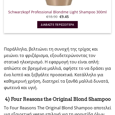
Schwarzkopf Professional Blondme Light Shampoo 300ml
Original
Η
€
18.90
€
9.45
price
τρέχουσα
was:
τιμή
ΔΙΑΒΆΣΤΕ ΠΕΡΙΣΣΌΤΕΡΑ
€18.90.
είναι:
€9.45.
Παράλληλα, βελτιώνει τη συνοχή της τρίχας και
μειώνει το φριζάρισμα, εξουδετερώνοντας τον
στατικό ηλεκτρισμό. Η εφαρμογή του είναι απλή:
απλώστε σε βρεγμένα μαλλιά, αφήστε το να δράσει για
ένα λεπτό και ξεβγάλτε προσεκτικά. Κατάλληλο για
καθημερινή χρήση, διατηρεί τα ξανθά μαλλιά δυνατά,
φωτεινά και υγιή.
4) Four Reasons the Original Blond Shampoo
Το Four Reasons The Original Blond Shampoo αποτελεί
μια εξαιρετική vegan επιλογή για τη φροντίδα όλων