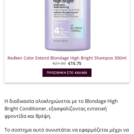
Redken Color Extend Blondage High Bright Shampoo 300ml
Original
Η
€
21.00
€
15.75
price
τρέχουσα
was:
τιμή
ΠΡΟΣΘΉΚΗ ΣΤΟ ΚΑΛΆΘΙ
€21.00.
είναι:
€15.75.
Η διαδικασία ολοκληρώνεται με το Blondage High
Bright Conditioner, εξασφαλίζοντας εντατική
φροντίδα και θρέψη.
Το σύστημα αυτό συνιστάται να εφαρμόζεται μέχρι να