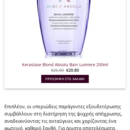
Kerastase Blond Absolu Bain Lumiere 250ml
Original
Η
€
26.00
€
20.80
price
τρέχουσα
was:
τιμή
ΠΡΟΣΘΉΚΗ ΣΤΟ ΚΑΛΆΘΙ
€26.00.
είναι:
€20.80.
Επιπλέον, οι υπεριώδεις παράγοντες εξουδετέρωσης
συμβάλλουν στη διατήρηση της ψυχρής απόχρωσης,
αναδεικνύοντας τις ανταύγειες και χαρίζοντας ένα
φωτεινό, καθαρό ξανθό. Για άριστα αποτελέσματα,