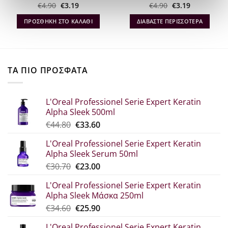
Original
Η
Original
Η
€
4.90
€
3.19
€
4.90
€
3.19
α
price
τρέχουσα
price
τρέχουσα
was:
τιμή
was:
τιμή
ΠΡΟΣΘΉΚΗ ΣΤΟ ΚΑΛΆΘΙ
ΔΙΑΒΆΣΤΕ ΠΕΡΙΣΣΌΤΕΡΑ
€4.90.
είναι:
€4.90.
είναι:
€3.19.
€3.19.
ΤΑ ΠΙΟ ΠΡΟΣΦΑΤΑ
L'Oreal Professionel Serie Expert Keratin
Alpha Sleek 500ml
Original
Η
€
44.80
€
33.60
price
τρέχουσα
L'Oreal Professionel Serie Expert Keratin
was:
τιμή
Alpha Sleek Serum 50ml
€44.80.
είναι:
Original
Η
€
30.70
€
23.00
€33.60.
price
τρέχουσα
L'Oreal Professionel Serie Expert Keratin
was:
τιμή
Alpha Sleek Μάσκα 250ml
€30.70.
είναι:
Original
Η
€
34.60
€
25.90
€23.00.
price
τρέχουσα
L'Oreal Professionel Serie Expert Keratin