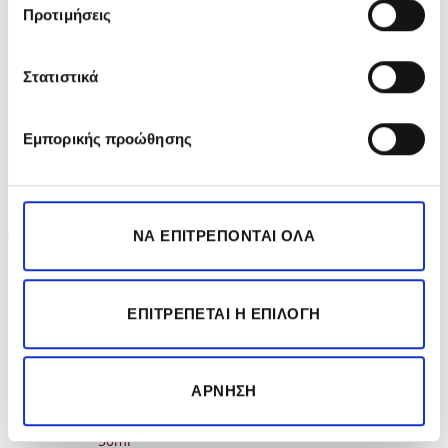
Προτιμήσεις
Προχωρήστε με το απαραίτητο σαμπουάν.
Στατιστικά
Εμπορικής προώθησης
ΣΧΕΤΙΚΆ ΠΡΟΪΌΝΤΑ
-35%
-35%
ΝΑ ΕΠΙΤΡΈΠΟΝΤΑΙ ΌΛΑ
ΕΞΑΝΤΛΗΜΈΝΟ
ΕΠΙΤΡΈΠΕΤΑΙ Η ΕΠΙΛΟΓΉ
ΆΡΝΗΣΗ
SEBMAN the Smoother
SEBMAN The Multitasker 3
Rinse out Conditioner
in 1 50ml
50ml