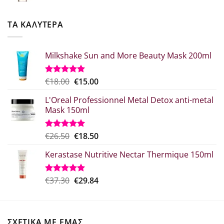
was:
τιμή
€52.20.
είναι:
ΤΑ ΚΑΛΥΤΕΡΑ
€41.76.
Milkshake Sun and More Beauty Mask 200ml
Original
Η
€
18.00
€
15.00
Βαθμολογήθηκε
με
5.00
price
τρέχουσα
από 5
L'Oreal Professionnel Metal Detox anti-metal
was:
τιμή
Mask 150ml
€18.00.
είναι:
€15.00.
Original
Η
€
26.50
€
18.50
Βαθμολογήθηκε
με
5.00
price
τρέχουσα
από 5
Kerastase Nutritive Nectar Thermique 150ml
was:
τιμή
€26.50.
είναι:
€18.50.
Original
Η
€
37.30
€
29.84
Βαθμολογήθηκε
με
5.00
price
τρέχουσα
από 5
was:
τιμή
€37.30.
είναι:
ΣΧΕΤΙΚΑ ΜΕ ΕΜΑΣ
€29.84.