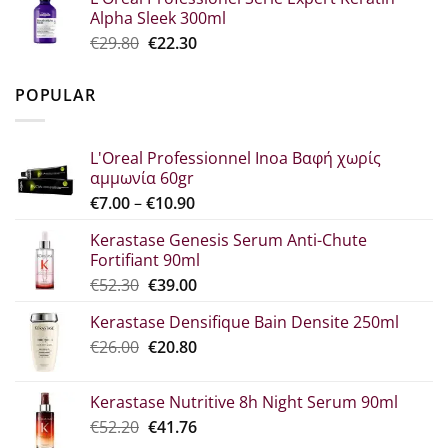
was:
τιμή
Alpha Sleek 300ml
€34.60.
είναι:
Original
Η
€
29.80
€
22.30
€25.90.
price
τρέχουσα
was:
τιμή
POPULAR
€29.80.
είναι:
€22.30.
L'Oreal Professionnel Inoa Βαφή χωρίς
αμμωνία 60gr
Price
€
7.00
–
€
10.90
range:
Kerastase Genesis Serum Anti-Chute
€7.00
Fortifiant 90ml
through
Original
Η
€
52.30
€
39.00
€10.90
price
τρέχουσα
Kerastase Densifique Bain Densite 250ml
was:
τιμή
Original
Η
€
26.00
€52.30.
€
20.80
είναι:
price
τρέχουσα
€39.00.
was:
τιμή
Kerastase Nutritive 8h Night Serum 90ml
€26.00.
είναι:
Original
Η
€
52.20
€
41.76
€20.80.
price
τρέχουσα