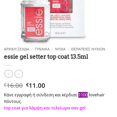
ΑΡΧΙΚΉ ΣΕΛΊΔΑ
/
ΓΥΝΑΙΚΑ
/
ΝΎΧΙΑ
/
ΘΕΡΑΠΕΊΕΣ ΝΥΧΙΏΝ
essie gel setter top coat 13.5ml
Original
Η
16.00
11.00
€
€
price
τρέχουσα
Κάνε εγγραφή ή σύνδεση και κέρδισε
1100
lovehair
was:
τιμή
πόντους.
€16.00.
είναι:
top coat για λάμψη και τελείωμα σαν gel
€11.00.