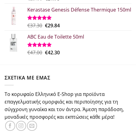
με
5.00
price
τρέχουσα
από 5
Kerastase Genesis Défense Thermique 150ml
was:
τιμή
€29.00.
είναι:
€21.75.
Original
Η
€
37.30
€
29.84
Βαθμολογήθηκε
με
5.00
price
τρέχουσα
από 5
ABC Eau de Toilette 50ml
was:
τιμή
€37.30.
είναι:
€29.84.
Original
Η
€
47.00
€
42.30
Βαθμολογήθηκε
με
5.00
price
τρέχουσα
από 5
was:
τιμή
€47.00.
είναι:
ΣΧΕΤΙΚΑ ΜΕ ΕΜΑΣ
€42.30.
Το κορυφαίο Ελληνικό E-Shop για προϊόντα
επαγγελματικής ομορφιάς και περιποίησης για τη
σύγχρονη γυναίκα και τον άντρα. Άμεση παράδοση,
μοναδικές προσφορές και εκπτώσεις κάθε μέρα!