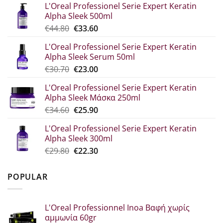
L'Oreal Professionel Serie Expert Keratin
Alpha Sleek 500ml
Original
Η
€
44.80
€
33.60
price
τρέχουσα
L'Oreal Professionel Serie Expert Keratin
was:
τιμή
Alpha Sleek Serum 50ml
€44.80.
είναι:
Original
Η
€
30.70
€
23.00
€33.60.
price
τρέχουσα
L'Oreal Professionel Serie Expert Keratin
was:
τιμή
Alpha Sleek Μάσκα 250ml
€30.70.
είναι:
Original
Η
€
34.60
€
25.90
€23.00.
price
τρέχουσα
L'Oreal Professionel Serie Expert Keratin
was:
τιμή
Alpha Sleek 300ml
€34.60.
είναι:
Original
Η
€
29.80
€
22.30
€25.90.
price
τρέχουσα
was:
τιμή
POPULAR
€29.80.
είναι:
€22.30.
L'Oreal Professionnel Inoa Βαφή χωρίς
αμμωνία 60gr