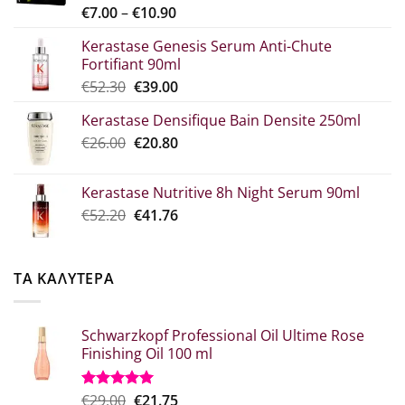
Price
€
7.00
–
€
10.90
range:
Kerastase Genesis Serum Anti-Chute
€7.00
Fortifiant 90ml
through
Original
Η
€
52.30
€
39.00
€10.90
price
τρέχουσα
Kerastase Densifique Bain Densite 250ml
was:
τιμή
Original
Η
€
26.00
€52.30.
€
20.80
είναι:
price
τρέχουσα
€39.00.
was:
τιμή
Kerastase Nutritive 8h Night Serum 90ml
€26.00.
είναι:
Original
Η
€
52.20
€
41.76
€20.80.
price
τρέχουσα
was:
τιμή
€52.20.
είναι:
ΤΑ ΚΑΛΥΤΕΡΑ
€41.76.
Schwarzkopf Professional Oil Ultime Rose
Finishing Oil 100 ml
Original
Η
€
29.00
€
21.75
Βαθμολογήθηκε