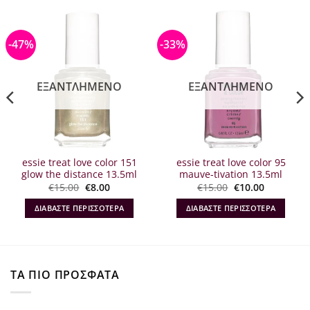
-47%
-33%
ΕΞΑΝΤΛΗΜΈΝΟ
ΕΞΑΝΤΛΗΜΈΝΟ
essie treat love color 151
essie treat love color 95
glow the distance 13.5ml
mauve-tivation 13.5ml
Original
Η
Original
Η
€
15.00
€
8.00
€
15.00
€
10.00
α
price
τρέχουσα
price
τρέχουσα
was:
τιμή
was:
τιμή
ΔΙΑΒΆΣΤΕ ΠΕΡΙΣΣΌΤΕΡΑ
ΔΙΑΒΆΣΤΕ ΠΕΡΙΣΣΌΤΕΡΑ
€15.00.
είναι:
€15.00.
είναι:
€8.00.
€10.00.
ΤΑ ΠΙΟ ΠΡΟΣΦΑΤΑ