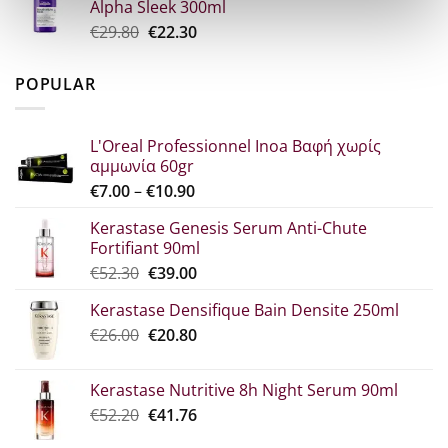
Alpha Sleek 300ml
€34.60.
είναι:
Original
Η
€
29.80
€
22.30
€25.90.
price
τρέχουσα
was:
τιμή
POPULAR
€29.80.
είναι:
€22.30.
L'Oreal Professionnel Inoa Βαφή χωρίς
αμμωνία 60gr
Price
€
7.00
–
€
10.90
range:
Kerastase Genesis Serum Anti-Chute
€7.00
Fortifiant 90ml
through
Original
Η
€
52.30
€
39.00
€10.90
price
τρέχουσα
Kerastase Densifique Bain Densite 250ml
was:
τιμή
Original
Η
€
26.00
€52.30.
€
20.80
είναι:
price
τρέχουσα
€39.00.
was:
τιμή
Kerastase Nutritive 8h Night Serum 90ml
€26.00.
είναι:
Original
Η
€
52.20
€
41.76
€20.80.
price
τρέχουσα