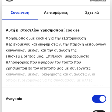
Συναίνεση
Λεπτομέρειες
Σχετικά
ΣΧΕΤΙΚΆ ΠΡΟΪΌΝΤΑ
Αυτή η ιστοσελίδα χρησιμοποιεί cookies
Χρησιμοποιούμε cookie για την εξατομίκευση
περιεχομένου και διαφημίσεων, την παροχή λειτουργιών
-20%
-35%
κοινωνικών μέσων και την ανάλυση της
επισκεψιμότητάς μας. Επιπλέον, μοιραζόμαστε
ΕΞΑΝΤΛΗΜΈΝΟ
ΕΞΑΝΤΛΗΜΈΝΟ
πληροφορίες που αφορούν τον τρόπο που
χρησιμοποιείτε τον ιστότοπό μας με συνεργάτες
κοινωνικών μέσων, διαφήμισης και αναλύσεων, οι
οποίοι ενδεχομένως να τις συνδυάσουν με άλλες
πληροφορίες που τους έχετε παραχωρήσει ή τις οποίες
Kerastase Specifique Bain
Sebastian Professional
έχουν συλλέξει σε σχέση με την από μέρους σας χρήση
Επιλογή
Riche Dermo-Calm 250ml
Hydre Shampoo 250ml
των υπηρεσιών τους.
Αναγκαία
συγκατάθεσης
Original
Η
Original
Η
€
27.90
€
22.32
€
19.60
€
12.74