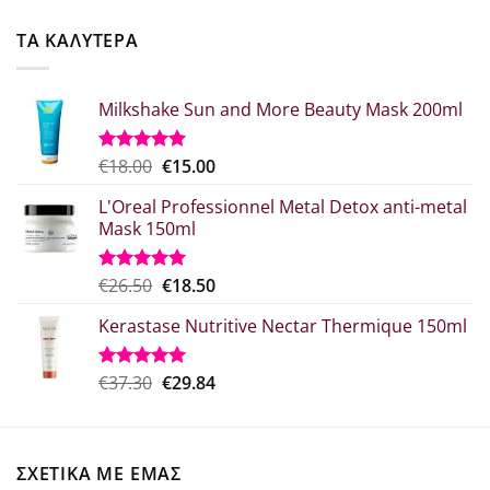
was:
τιμή
€52.20.
είναι:
ΤΑ ΚΑΛΥΤΕΡΑ
€41.76.
Milkshake Sun and More Beauty Mask 200ml
Original
Η
€
18.00
€
15.00
Βαθμολογήθηκε
με
5.00
price
τρέχουσα
από 5
L'Oreal Professionnel Metal Detox anti-metal
was:
τιμή
Mask 150ml
€18.00.
είναι:
€15.00.
Original
Η
€
26.50
€
18.50
Βαθμολογήθηκε
με
5.00
price
τρέχουσα
από 5
Kerastase Nutritive Nectar Thermique 150ml
was:
τιμή
€26.50.
είναι:
€18.50.
Original
Η
€
37.30
€
29.84
Βαθμολογήθηκε
με
5.00
price
τρέχουσα
από 5
was:
τιμή
€37.30.
είναι:
ΣΧΕΤΙΚΑ ΜΕ ΕΜΑΣ
€29.84.