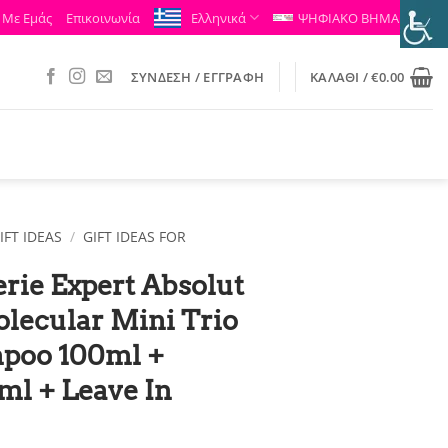
 Με Εμάς
Επικοινωνία
Ελληνικά
ΨΗΦΙΑΚΟ ΒΗΜΑ
ΣΎΝΔΕΣΗ / ΕΓΓΡΑΦΉ
ΚΑΛΆΘΙ /
€
0.00
IFT IDEAS
/
GIFT IDEAS FOR
erie Expert Absolut
lecular Mini Trio
mpoo 100ml +
ml + Leave In