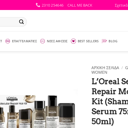
2310 254646
CALL ME BACK
Σχετικά
ΕΤ
ΕΠΑΓΓΕΛΜΑΤΙΕΣ
ΝΕΕΣ ΑΦΙΞΕΙΣ
BEST SELLERS
BLOG
ΑΡΧΙΚΉ ΣΕΛΊΔΑ
/
G
WOMEN
L’Oreal S
Repair Mo
Kit (Sha
Serum 75
50ml)