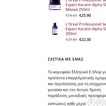
was:
τιμή
Expert Keratin Alpha S
€30.70.
είναι:
Μάσκα 250ml
€23.00.
Original
Η
€
34.60
€
25.90
price
τρέχου
L'Oreal Professionel Se
was:
τιμή
Expert Keratin Alpha S
€34.60.
είναι:
300ml
€25.90.
Original
Η
€
29.80
€
22.30
price
τρέχου
was:
τιμή
€29.80.
είναι:
ΣΧΕΤΙΚΑ ΜΕ ΕΜΑΣ
€22.30.
Το κορυφαίο Ελληνικό E-Shop γι
προϊόντα επαγγελματικής ομορ
και περιποίησης για τη σύγχρον
γυναίκα και τον άντρα. Άμεση
παράδοση, μοναδικές προσφορέ
εκπτώσεις κάθε μέρα!