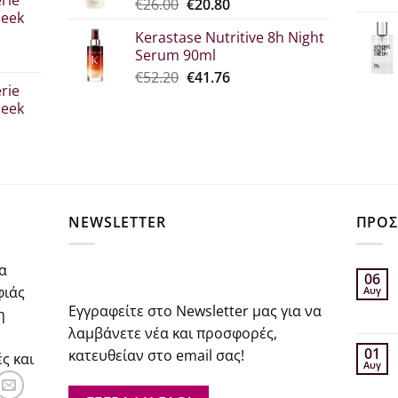
Original
Η
€
26.00
€
20.80
€39.00.
leek
price
τρέχουσα
Kerastase Nutritive 8h Night
was:
τιμή
Serum 90ml
€26.00.
είναι:
σα
Original
Η
€
52.20
€
41.76
€20.80.
rie
price
τρέχουσα
leek
was:
τιμή
€52.20.
είναι:
€41.76.
σα
NEWSLETTER
ΠΡΟΣ
α
06
φιάς
Αυγ
Εγγραφείτε στο Newsletter μας για να
η
λαμβάνετε νέα και προσφορές,
01
κατευθείαν στο email σας!
ς και
Αυγ