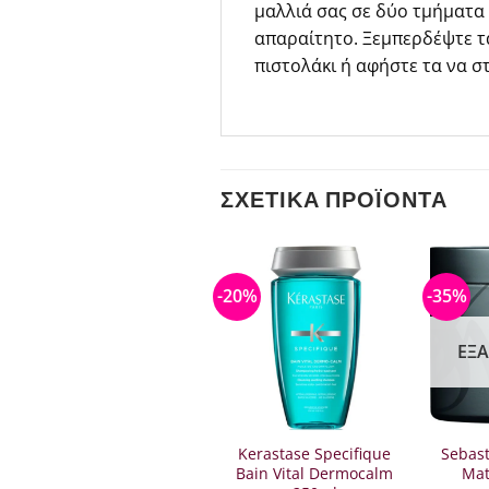
μαλλιά σας σε δύο τμήματα
απαραίτητο. Ξεμπερδέψτε τα
πιστολάκι ή αφήστε τα να σ
ΣΧΕΤΙΚΆ ΠΡΟΪΌΝΤΑ
-20%
-20%
-35%
ΕΞ
Kerastase Resistance
Kerastase Specifique
Sebast
Ciment Thermique
Bain Vital Dermocalm
Mat