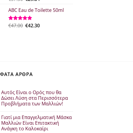
με
5.00
price
τρέχουσα
από 5
ABC Eau de Toilette 50ml
was:
τιμή
€37.30.
είναι:
€29.84.
Original
Η
€
47.00
€
42.30
Βαθμολογήθηκε
με
5.00
price
τρέχουσα
από 5
was:
τιμή
€47.00.
είναι:
€42.30.
ΦΑΤΑ ΑΡΘΡΑ
Αυτός Είναι ο Ορός που θα
Δώσει Λύση στα Περισσότερα
Προβλήματα των Μαλλιών!
Δεν
υπάρχουν
Γιατί μια Επαγγελματική Μάσκα
σχόλια
στο
Μαλλιών Είναι Επιτακτική
Αυτός
Ανάγκη το Καλοκαίρι
Είναι
ο