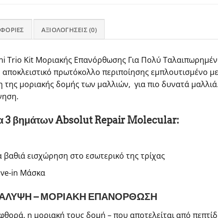
ΦΟΡΊΕΣ
ΑΞΙΟΛΟΓΉΣΕΙΣ (0)
ini Trio Kit Μοριακής Επανόρθωσης Για Πολύ Ταλαιπωρημέ
το αποκλειστικό πρωτόκολλο περιποίησης εμπλουτισμένο με
 της μοριακής δομής των μαλλιών, για πιο δυνατά μαλλιά
νηση.
 3 βημάτων Absolut Repair Molecular:
α βαθιά εισχώρηση στο εσωτερικό της τρίχας
ve-in Μάσκα
ΑΛΥΨΗ – ΜΟΡΙΑΚΗ ΕΠΑΝΟΡΘΩΣΗ
φθορά, η μοριακή τους δομή – που αποτελείται από πεπτίδ