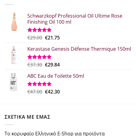
€41.76.
Schwarzkopf Professional Oil Ultime Rose
Finishing Oil 100 ml
Original
Η
€
29.00
€
21.75
Βαθμολογήθηκε
με
5.00
price
τρέχουσα
από 5
Kerastase Genesis Défense Thermique 150ml
was:
τιμή
€29.00.
είναι:
€21.75.
Original
Η
€
37.30
€
29.84
Βαθμολογήθηκε
με
5.00
price
τρέχουσα
από 5
ABC Eau de Toilette 50ml
was:
τιμή
€37.30.
είναι:
€29.84.
Original
Η
€
47.00
€
42.30
Βαθμολογήθηκε
με
5.00
price
τρέχουσα
από 5
was:
τιμή
€47.00.
είναι:
ΣΧΕΤΙΚΑ ΜΕ ΕΜΑΣ
€42.30.
Το κορυφαίο Ελληνικό E-Shop για προϊόντα