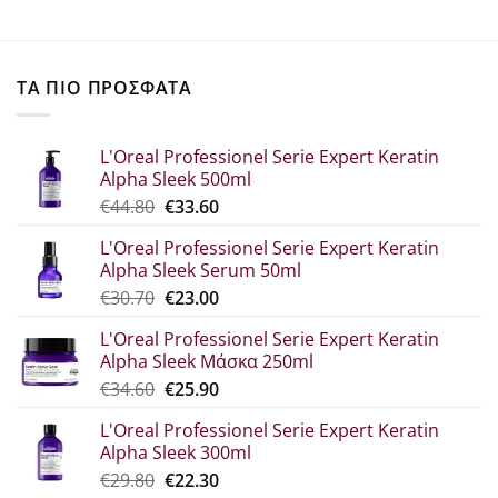
ΤΑ ΠΙΟ ΠΡΟΣΦΑΤΑ
L'Oreal Professionel Serie Expert Keratin
Alpha Sleek 500ml
Original
Η
€
44.80
€
33.60
price
τρέχουσα
L'Oreal Professionel Serie Expert Keratin
was:
τιμή
Alpha Sleek Serum 50ml
€44.80.
είναι:
Original
Η
€
30.70
€
23.00
€33.60.
price
τρέχουσα
L'Oreal Professionel Serie Expert Keratin
was:
τιμή
Alpha Sleek Μάσκα 250ml
€30.70.
είναι:
Original
Η
€
34.60
€
25.90
€23.00.
price
τρέχουσα
L'Oreal Professionel Serie Expert Keratin
was:
τιμή
Alpha Sleek 300ml
€34.60.
είναι:
Original
Η
€
29.80
€
22.30
€25.90.