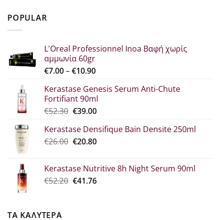
price
τρέχουσα
was:
τιμή
POPULAR
€29.80.
είναι:
€22.30.
L'Oreal Professionnel Inoa Βαφή χωρίς
αμμωνία 60gr
Price
€
7.00
–
€
10.90
range:
Kerastase Genesis Serum Anti-Chute
€7.00
Fortifiant 90ml
through
Original
Η
€
52.30
€
39.00
€10.90
price
τρέχουσα
Kerastase Densifique Bain Densite 250ml
was:
τιμή
Original
Η
€
26.00
€52.30.
€
20.80
είναι:
price
τρέχουσα
€39.00.
was:
τιμή
Kerastase Nutritive 8h Night Serum 90ml
€26.00.
είναι:
Original
Η
€
52.20
€
41.76
€20.80.
price
τρέχουσα
was:
τιμή
€52.20.
είναι:
ΤΑ ΚΑΛΥΤΕΡΑ