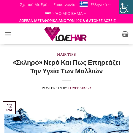
Μετάβαση
Σχετικά Με Εμάς
Επικοινωνία
Ελληνικά
στο
ΨΗΦΙΑΚΟ ΒΗΜΑ
περιεχόμενο
ΔΩΡΕΑΝ ΜΕΤΑΦΟΡΙΚΑ ΑΝΩ ΤΩΝ 40€ & 6 ΑΤΟΚΕΣ ΔΟΣΕΙΣ
HAIR TIPS
«Σκληρό» Νερό Και Πως Επηρεάζει
Την Υγεία Των Μαλλιών
POSTED ON
BY
LOVEHAIR.GR
12
Ιαν