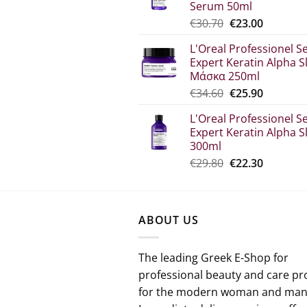
Serum 50ml
€33.60.
Original
Η
€
30.70
€
23.00
price
τρέχου
L'Oreal Professionel Se
was:
τιμή
Expert Keratin Alpha S
€30.70.
είναι:
Μάσκα 250ml
€23.00.
Original
The
€
34.60
€
25.90
price
current
L'Oreal Professionel Se
which
price
Expert Keratin Alpha S
was:
is:
300ml
€34.60.
€25.90.
Original
Η
€
29.80
€
22.30
price
τρέχου
was:
τιμή
€29.80.
είναι:
ABOUT US
€22.30.
The leading Greek E-Shop for
professional beauty and care pr
for the modern woman and man