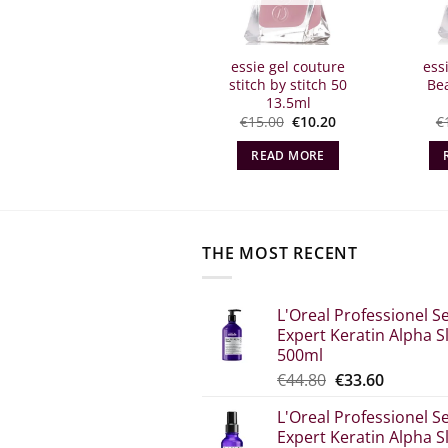
essie vibrant vibes
essie gel couture
ess
914 13.5ml
stitch by stitch 50
Be
13.5ml
Original
The
Original
The
€
12.50
€
5.50
€
15.00
€
10.20
€
t
price
current
price
current
what:
price
what:
price
READ MORE
READ MORE
€12.50.
is:
€15.00.
is:
€5.50.
€10.20.
THE MOST RECENT
L'Oreal Professionel Se
Expert Keratin Alpha S
500ml
Original
The
€
44.80
€
33.60
price
current
L'Oreal Professionel Se
was:
price
Expert Keratin Alpha S
€44.80.
is: