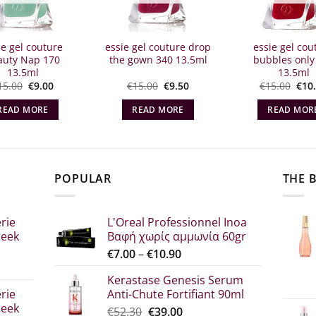
ie gel couture
essie gel couture drop
essie gel cou
auty Nap 170
the gown 340 13.5ml
bubbles only
13.5ml
13.5ml
Original
The
Original
Η
Orig
15.00
€
9.00
€
15.00
€
9.50
€
15.00
€
10
price
current
price
τρέχουσα
pric
what:
price
what:
τιμή
wha
READ MORE
READ MORE
READ MOR
€15.00.
is:
€15.00.
είναι:
€15.
€9.00.
€9.50.
POPULAR
THE 
rie
L'Oreal Professionnel Inoa
leek
Βαφή χωρίς αμμωνία 60gr
Price
€
7.00
–
€
10.90
range:
Kerastase Genesis Serum
€7.00
rie
Anti-Chute Fortifiant 90ml
through
leek
Original
Η
€
52.30
€
39.00
€10.90