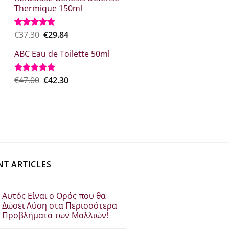
what:
τιμή
Thermique 150ml
€29.00.
είναι:
€21.75.
Original
Η
€
37.30
€
29.84
Rated
5.00
out of 5
price
τρέχουσα
ABC Eau de Toilette 50ml
was:
τιμή
€37.30.
είναι:
€29.84.
Original
The
€
47.00
€
42.30
Rated
5.00
out of 5
price
current
which
price
was:
is:
€47.00.
€42.30.
NT ARTICLES
Αυτός Είναι ο Ορός που θα
Δώσει Λύση στα Περισσότερα
Προβλήματα των Μαλλιών!
Δεν