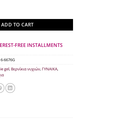
€19.00.
Optimist 676G 12.5ml ποσότητα
ADD TO CART
TEREST-FREE INSTALLMENTS
16-6676G
ie gel
,
Βερνίκια νυχιών
,
ΓΥΝΑΙΚΑ
,
ια