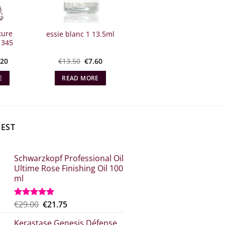
ture
essie blanc 1 13.5ml
 345
inal
The
Original
The
.20
€
13.50
€
7.60
e
current
price
current
t:
price
what:
price
E
READ MORE
00.
is:
€13.50.
is:
€10.20.
€7.60.
BEST
Schwarzkopf Professional Oil
Ultime Rose Finishing Oil 100
ml
Original
Η
€
29.00
€
21.75
Rated
5.00
out of 5
price
τρέχουσα
Kerastase Genesis Défense