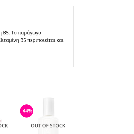
νη Β5. Το παράγωγο
ιταμίνη B5 περιποιείται και
-44%
OCK
OUT OF STOCK