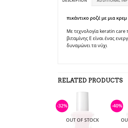
DESCRIPTION
ADDITIONAL IN
πικάντικο ροζέ με μια κρεμ
Με τεχνολογία keratin care
βιταμίνης E είναι ένας ενερ
δυναμώνει τα νύχι
RELATED PRODUCTS
-56%
-32%
-40%
OUT OF STOCK
OUT OF STOCK
OU