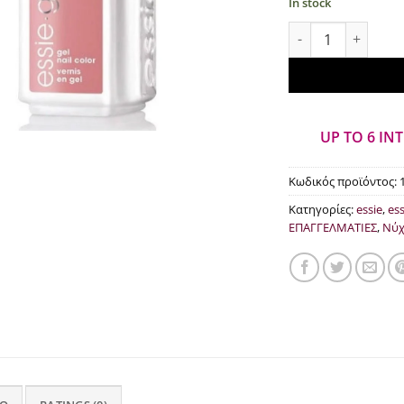
In stock
essie gel Eternal 
UP TO 6 IN
Κωδικός προϊόντος:
Κατηγορίες:
essie
,
ess
ΕΠΑΓΓΕΛΜΑΤΙΕΣ
,
Νύχ