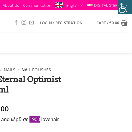
About Us
Communication
English
DIGITAL STEP
LOGIN / REGISTRATION
CART /
€
0.00
/
NAILS
/
NAIL
POLISHES
 Eternal Optimist
5ml
ginal
Η
.00
ce
τρέχουσα
in and κέρδισε
1900
lovehair
t:
τιμή
.00.
είναι: