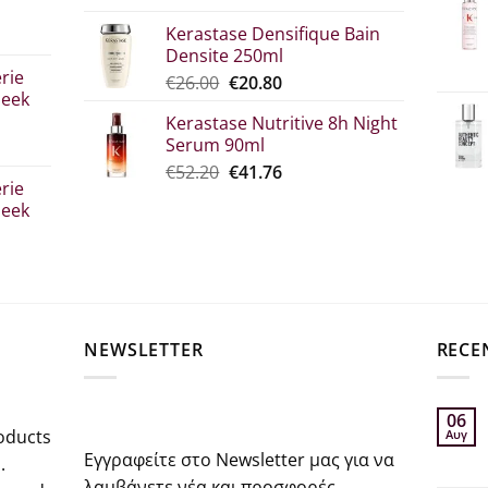
price
τρέχουσα
Kerastase Densifique Bain
was:
τιμή
Densite 250ml
σα
€52.30.
είναι:
rie
Original
The
€
26.00
€
20.80
€39.00.
leek
price
current
Kerastase Nutritive 8h Night
what:
price
Serum 90ml
€26.00.
is:
Original
Η
€
52.20
€
41.76
€20.80.
rie
price
τρέχουσα
leek
was:
τιμή
€52.20.
είναι:
€41.76.
σα
NEWSLETTER
RECE
06
oducts
Αυγ
Εγγραφείτε στο Newsletter μας για να
.
λαμβάνετε νέα και προσφορές,