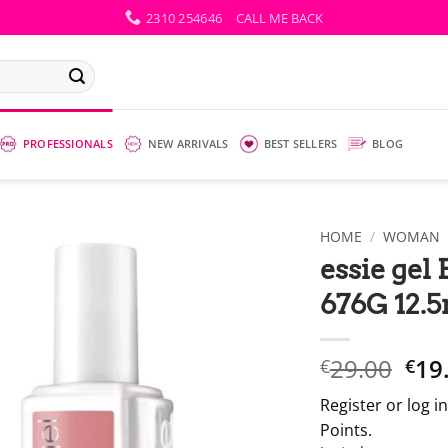
2310 254646
CALL ME BACK
PROFESSIONALS
NEW ARRIVALS
BEST SELLERS
BLOG
HOME
/
WOMAN
essie gel
676G 12.
Ori
29.00
19
€
€
pri
Register or log 
wha
Points.
€29